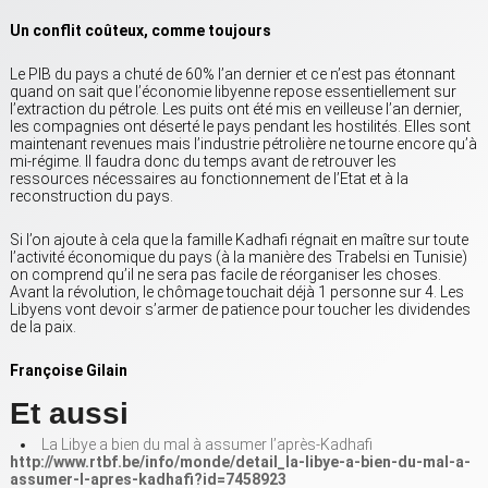
Un conflit coûteux, comme toujours
Le PIB du pays a chuté de 60% l’an dernier et ce n’est pas étonnant
quand on sait que l’économie libyenne repose essentiellement sur
l’extraction du pétrole. Les puits ont été mis en veilleuse l’an dernier,
les compagnies ont déserté le pays pendant les hostilités. Elles sont
maintenant revenues mais l’industrie pétrolière ne tourne encore qu’à
mi-régime. Il faudra donc du temps avant de retrouver les
ressources nécessaires au fonctionnement de l’Etat et à la
reconstruction du pays.
Si l’on ajoute à cela que la famille Kadhafi régnait en maître sur toute
l’activité économique du pays (à la manière des Trabelsi en Tunisie)
on comprend qu’il ne sera pas facile de réorganiser les choses.
Avant la révolution, le chômage touchait déjà 1 personne sur 4. Les
Libyens vont devoir s’armer de patience pour toucher les dividendes
de la paix.
Françoise Gilain
Et aussi
La Libye a bien du mal à assumer l’après-Kadhafi
http://www.rtbf.be/info/monde/detail_la-libye-a-bien-du-mal-a-
assumer-l-apres-kadhafi?id=7458923