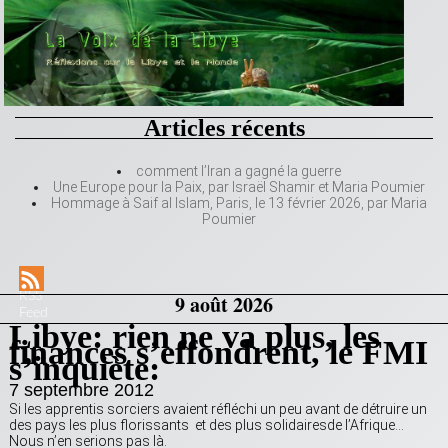
Articles récents
comment l’Iran a gagné la guerre
Une Europe pour la Paix, par Israël Shamir et Maria Poumier
Hommage à Saif al Islam, Paris, le 13 février 2026, par Maria
Poumier
RSS
9 août 2026
Feed
Libye: rien ne va plus, les
finances s’effondrent, le FMI
s’inquiète:
7 septembre 2012
Si les apprentis sorciers avaient réfléchi un peu avant de détruire un
des pays les plus florissants et des plus solidairesde l’Afrique…
Nous n’en serions pas là.