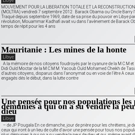
Libye
MOUVEMENT POUR LA LIBERATION TOTALE ET LA RECONSTRUCTION 
(MOLTRA) vendredi 7 septembre 2012 Barack Obama ou Oncle Barry l’
Traqué depuis septembre 1969, date de sa prise du pouvoir en Libye pa
révolution, Mouammar Kadhafi avait vu dans l’avènement de Barack 
temps de répit pour les 4 ans
Mauritanie : Les mines de la honte
Libye
A la mémoire de nos citoyens foudroyés par le cyanure de la M.C.M e
Didi Ould Moctar de la M.C.M M. Yacoub Ould Mohamed Cheikh de Tasia
d’autres citoyens, disparus dans l’anonymat ou en voie de l’être A ceux 
engagés dés le début, dans la lutte contre
Une pensée pour nos populations les 
démunies à qui on a su vendre la peu
dieu
Libye
– de JP Pougala En ce dimanche, jour de prière pour les chrétiens, je
ceux qui iront à un lieu de culte d’avoir une pensée pour tous nos popul
plus démunies à qui on a su vendre la peur de dieu et qui, même ayant 