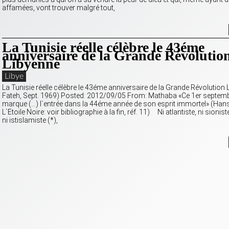
affamées, vont trouver malgré tout,
La Tunisie réelle célèbre le 43éme
anniversaire de la Grande Révolutio
Libyenne
Libye
La Tunisie réelle célèbre le 43éme anniversaire de la Grande Révolution 
Fateh, Sept. 1969) Posted: 2012/09/05 From: Mathaba «Ce 1er septem
marque (…) l`entrée dans la 44éme année de son esprit immortel» (Han
L`Etoile Noire: voir bibliographie à la fin, réf. 11) Ni atlantiste, ni sionist
ni istislamiste (*),