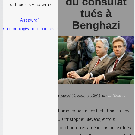
du consulat
diffusion: « Assawra »
tués à
Assawra1-
Benghazi
subscribe@yahoogroupes.fr
mercredi 12 septembre 2012
, par
La Rédaction
L’ambassadeur des Etats-Unis en Libye,
J. Christopher Stevens, et trois
fonctionnaires américains ont été tués