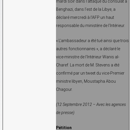
mardi soir dans l’attaque du consulat à
Benghazi, dans l’est de la Libye, a
déclaré mercredi à l’AFP un haut
responsable du ministère de l’Intérieur.
« L’ambassadeur a été tué ainsi que trois
autres fonctionnaires », a déclaré le
vice-ministre de l’Intérieur Wanis al-
Charef. La mort de M. Stevens a été
confirmé par un tweet du vice-Premier
ministre libyen, Moustapha Abou
Chagour.
(12 Septembre 2012 – Avec les agences
de presse)
Pétition