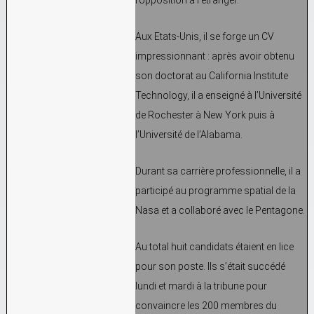
Aux Etats-Unis, il se forge un CV
impressionnant : après avoir obtenu
son doctorat au California Institute
Technology, il a enseigné à l’Université
de Rochester à New York puis à
l’Université de l’Alabama.
Durant sa carrière professionnelle, il a
participé au programme spatial de la
Nasa et a collaboré avec le Pentagone.
Au total huit candidats étaient en lice
pour son poste. Ils s’était succédé
lundi et mardi à la tribune pour
convaincre les 200 membres du