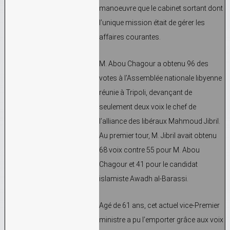
manoeuvre que le cabinet sortant dont
l’unique mission était de gérer les
affaires courantes.
M. Abou Chagour a obtenu 96 des
votes à l’Assemblée nationale libyenne
réunie à Tripoli, devançant de
seulement deux voix le chef de
l’alliance des libéraux Mahmoud Jibril.
Au premier tour, M. Jibril avait obtenu
68 voix contre 55 pour M. Abou
Chagour et 41 pour le candidat
islamiste Awadh al-Barassi.
Agé de 61 ans, cet actuel vice-Premier
ministre a pu l’emporter grâce aux voix