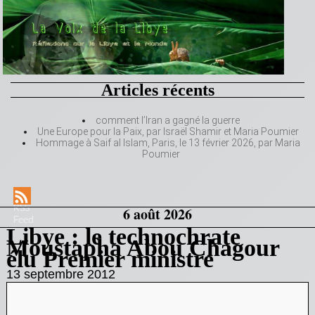
Articles récents
comment l’Iran a gagné la guerre
Une Europe pour la Paix, par Israël Shamir et Maria Poumier
Hommage à Saif al Islam, Paris, le 13 février 2026, par Maria
Poumier
RSS
6 août 2026
Feed
Libye : le technochrate
Moustapha Abou Chagour
élu Premier ministre
13 septembre 2012