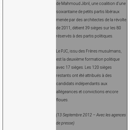
de Mahmoud Jibril, une coalition d’une
soixantaine de petits partis libéraux
menée par des architectes de la révolte
de 2011, détient 39 sièges sur les 80
réservés à des partis politiques.
Le PJC, issu des Frères musulmans,
est la deuxième formation politique
avec 17 sièges. Les 120 sièges
restants ont été attribués à des
candidats indépendants aux
allégeances et convictions encore
floues.
(13 Septembre 2012 – Avec les agences
de presse)