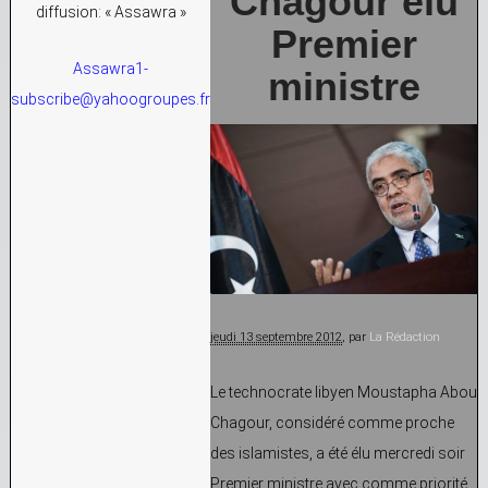
Chagour élu
diffusion: « Assawra »
Premier
Assawra1-
ministre
subscribe@yahoogroupes.fr
jeudi 13 septembre 2012
, par
La Rédaction
Le technocrate libyen Moustapha Abou
Chagour, considéré comme proche
des islamistes, a été élu mercredi soir
Premier ministre avec comme priorité