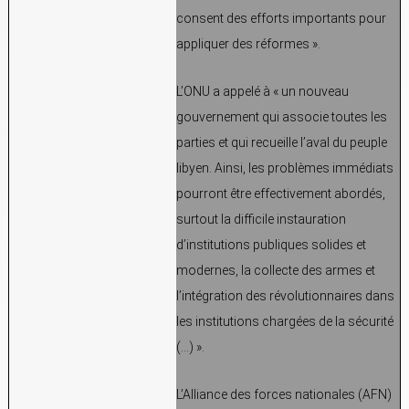
consent des efforts importants pour
appliquer des réformes ».
L’ONU a appelé à « un nouveau
gouvernement qui associe toutes les
parties et qui recueille l’aval du peuple
libyen. Ainsi, les problèmes immédiats
pourront être effectivement abordés,
surtout la difficile instauration
d’institutions publiques solides et
modernes, la collecte des armes et
l’intégration des révolutionnaires dans
les institutions chargées de la sécurité
(…) ».
L’Alliance des forces nationales (AFN)