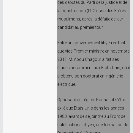
des députés du Parti de la justice et de
la construction (PJC) issu des Frères
musulmans, après la défaite de leur
candidat au premier tour.
Entré au gouvernement libyen en tant
que vice-Premier ministre en novembre
2011, M. Abou Chagour a fait ses
études notamment aux Etats-Unis, où il
a obtenu son doctorat en ingénierie
électrique.
Opposant au régime Kadhafi, il s’était
exilé aux Etats-Unis dans les années
1980, avant de se joindre au Front de
salut national libyen, une formation de
l’opposition à l’étranger.