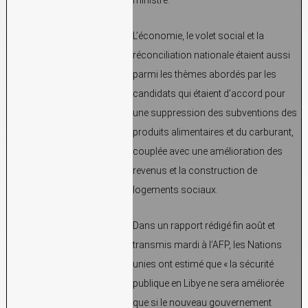
L’économie, le volet social et la
réconciliation nationale étaient aussi
parmi les thèmes abordés par les
candidats qui étaient d’accord pour
une suppression des subventions des
produits alimentaires et du carburant,
couplée avec une amélioration des
revenus et la construction de
logements sociaux.
Dans un rapport rédigé fin août et
transmis mardi à l’AFP, les Nations
unies ont estimé que « la sécurité
publique en Libye ne sera améliorée
que si le nouveau gouvernement