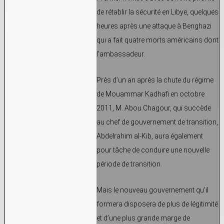
de rétablir la sécurité en Libye, quelques
heures après une attaque à Benghazi
qui a fait quatre morts américains dont
l’ambassadeur.
Près d’un an après la chute du régime
de Mouammar Kadhafi en octobre
2011, M. Abou Chagour, qui succède
au chef de gouvernement de transition,
Abdelrahim al-Kib, aura également
pour tâche de conduire une nouvelle
période de transition.
Mais le nouveau gouvernement qu’il
formera disposera de plus de légitimité
et d’une plus grande marge de