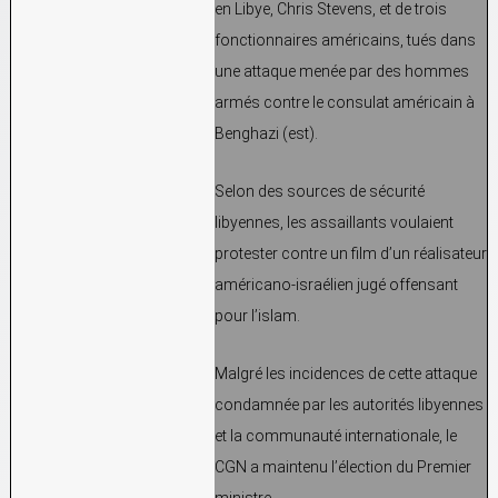
en Libye, Chris Stevens, et de trois
fonctionnaires américains, tués dans
une attaque menée par des hommes
armés contre le consulat américain à
Benghazi (est).
Selon des sources de sécurité
libyennes, les assaillants voulaient
protester contre un film d’un réalisateur
américano-israélien jugé offensant
pour l’islam.
Malgré les incidences de cette attaque
condamnée par les autorités libyennes
et la communauté internationale, le
CGN a maintenu l’élection du Premier
ministre.