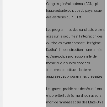
Congrès général national (CGN), plus
haute autorité politique du pays issue
des élections du 7 juillet.
Les programmes des candidats étaient
axés sur la sécurité et l’intégration des
ex-rebelles ayant combattu le régime
Kadhafi. La construction d’une armée
et d’une police professionnelle, de
même que la surveillance des
frontières constituent la pierre
angulaire des programmes présentés.
Les graves problèmes de sécurité ont
encore été illustrés mardi soir avec la
mort de l’ambassadeur des Etats-Unis