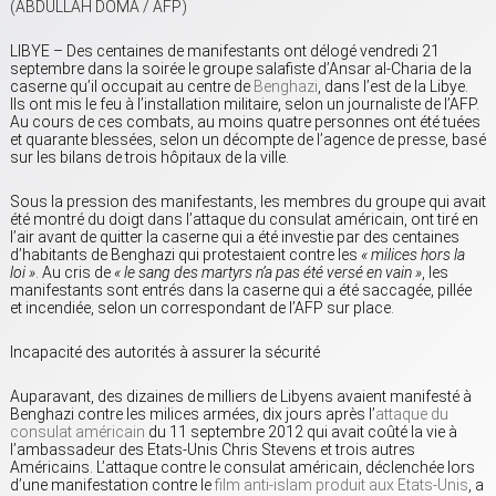
(ABDULLAH DOMA / AFP)
LIBYE – Des centaines de manifestants ont délogé vendredi 21
septembre dans la soirée le groupe salafiste d’Ansar al-Charia de la
caserne qu’il occupait au centre de
Benghazi
, dans l’est de la Libye.
Ils ont mis le feu à l’installation militaire, selon un journaliste de l’AFP.
Au cours de ces combats, au moins quatre personnes ont été tuées
et quarante blessées, selon un décompte de l’agence de presse, basé
sur les bilans de trois hôpitaux de la ville.
Sous la pression des manifestants, les membres du groupe qui avait
été montré du doigt dans l’attaque du consulat américain, ont tiré en
l’air avant de quitter la caserne qui a été investie par des centaines
d’habitants de Benghazi qui protestaient contre les
« milices hors la
loi »
. Au cris de
« le sang des martyrs n’a pas été versé en vain »
, les
manifestants sont entrés dans la caserne qui a été saccagée, pillée
et incendiée, selon un correspondant de l’AFP sur place.
Incapacité des autorités à assurer la sécurité
Auparavant, des dizaines de milliers de Libyens avaient manifesté à
Benghazi contre les milices armées, dix jours après l’
attaque du
consulat américain
du 11 septembre 2012 qui avait coûté la vie à
l’ambassadeur des Etats-Unis Chris Stevens et trois autres
Américains. L’attaque contre le consulat américain, déclenchée lors
d’une manifestation contre le
film anti-islam produit aux Etats-Unis
, a