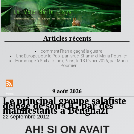
Articles récents
comment l’Iran a gagné la guerre
Une Europe pour la Paix, par Israël Shamir et Maria Poumier
Hommage à Saif al Islam, Paris, le 13 février 2026, par Maria
Poumier
RSS
9 août 2026
Feed
Le principal groupe salafiste
délogé de son QG par des
manifestants à Benghazi
22 septembre 2012
AH! SI ON AVAIT