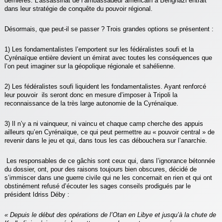
dernières. L’assassinat de l’ambassadeur américain à Benghazi entrait
dans leur stratégie de conquête du pouvoir régional.
Désormais, que peut-il se passer ? Trois grandes options se présentent :
1) Les fondamentalistes l’emportent sur les fédéralistes soufi et la
Cyrénaïque entière devient un émirat avec toutes les conséquences que
l’on peut imaginer sur la géopolique régionale et sahélienne.
2) Les fédéralistes soufi liquident les fondamentalistes. Ayant renforcé
leur pouvoir ils seront donc en mesure d’imposer à Tripoli la
reconnaissance de la très large autonomie de la Cyrénaïque.
3) Il n’y a ni vainqueur, ni vaincu et chaque camp cherche des appuis
ailleurs qu’en Cyrénaïque, ce qui peut permettre au « pouvoir central » de
revenir dans le jeu et qui, dans tous les cas débouchera sur l’anarchie.
Les responsables de ce gâchis sont ceux qui, dans l’ignorance bétonnée
du dossier, ont, pour des raisons toujours bien obscures, décidé de
s’immiscer dans une guerre civile qui ne les concernait en rien et qui ont
obstinément refusé d’écouter les sages conseils prodigués par le
président Idriss Déby :
« Depuis le début des opérations de l’Otan en Libye et jusqu’à la chute de