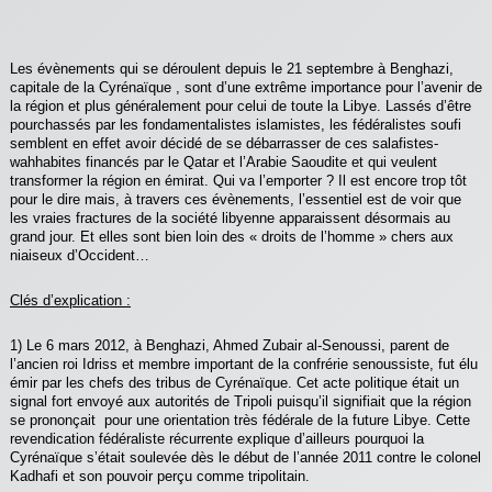
Les évènements qui se déroulent depuis le 21 septembre à Benghazi,
capitale de la Cyrénaïque , sont d’une extrême importance pour l’avenir de
la région et plus généralement pour celui de toute la Libye. Lassés d’être
pourchassés par les fondamentalistes islamistes, les fédéralistes soufi
semblent en effet avoir décidé de se débarrasser de ces salafistes-
wahhabites financés par le Qatar et l’Arabie Saoudite et qui veulent
transformer la région en émirat. Qui va l’emporter ? Il est encore trop tôt
pour le dire mais, à travers ces évènements, l’essentiel est de voir que
les vraies fractures de la société libyenne apparaissent désormais au
grand jour. Et elles sont bien loin des « droits de l’homme » chers aux
niaiseux d’Occident…
Clés d’explication :
1) Le 6 mars 2012, à Benghazi, Ahmed Zubair al-Senoussi, parent de
l’ancien roi Idriss et membre important de la confrérie senoussiste, fut élu
émir par les chefs des tribus de Cyrénaïque. Cet acte politique était un
signal fort envoyé aux autorités de Tripoli puisqu’il signifiait que la région
se prononçait pour une orientation très fédérale de la future Libye. Cette
revendication fédéraliste récurrente explique d’ailleurs pourquoi la
Cyrénaïque s’était soulevée dès le début de l’année 2011 contre le colonel
Kadhafi et son pouvoir perçu comme tripolitain.