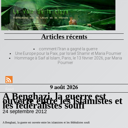
Articles récents
comment l’Iran a gagné la guerre
Une Europe pour la Paix, par Israël Shamir et Maria Poumier
Hommage à Saif al Islam, Paris, le 13 février 2026, par Maria
Poumier
RSS
9 août 2026
Feed
A Benghazi, la guerre est
ouverte entre les islamistes et
les fédéralistes soufi
24 septembre 2012
A Benghazi, la guerre est ouverte entre les islamistes et les fédéralistes soufi