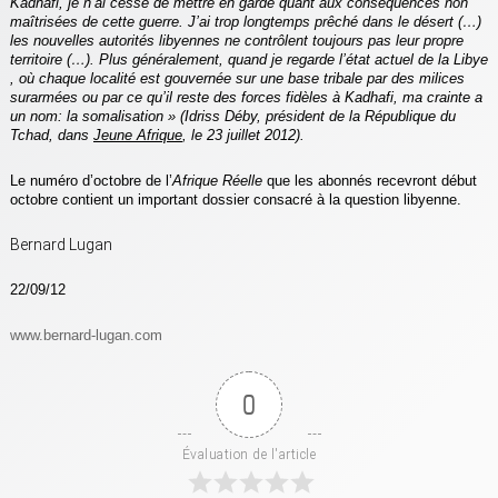
Kadhafi, je n’ai cessé de mettre en garde quant aux conséquences non
maîtrisées de cette guerre. J’ai trop longtemps prêché dans le désert (…)
les nouvelles autorités libyennes ne contrôlent toujours pas leur propre
territoire (…). Plus généralement, quand je regarde l’état actuel de la Libye
, où chaque localité est gouvernée sur une base tribale par des milices
surarmées ou par ce qu’il reste des forces fidèles à Kadhafi, ma crainte a
un nom: la somalisation » (Idriss Déby, président de la République du
Tchad, dans
Jeune Afrique
, le 23 juillet 2012).
Le numéro d’octobre de l’
Afrique Réelle
que les abonnés recevront début
octobre contient un important dossier consacré à la question libyenne.
Bernard Lugan
22/09/12
www.bernard-lugan.com
0
Évaluation de l'article