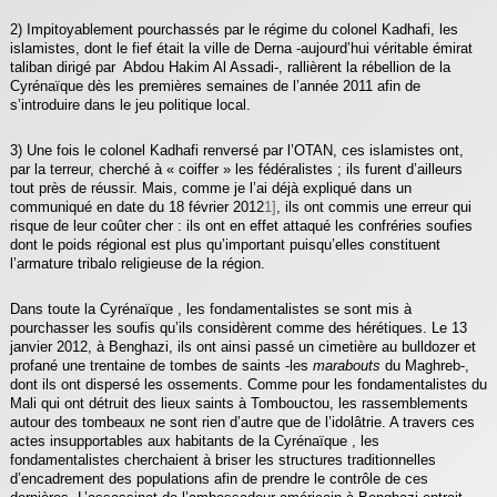
2) Impitoyablement pourchassés par le régime du colonel Kadhafi, les
islamistes, dont le fief était la ville de Derna -aujourd’hui véritable émirat
taliban dirigé par Abdou Hakim Al Assadi-, rallièrent la rébellion de la
Cyrénaïque dès les premières semaines de l’année 2011 afin de
s’introduire dans le jeu politique local.
3) Une fois le colonel Kadhafi renversé par l’OTAN, ces islamistes ont,
par la terreur, cherché à « coiffer » les fédéralistes ; ils furent d’ailleurs
tout près de réussir. Mais, comme je l’ai déjà expliqué dans un
communiqué en date du 18 février 2012
1]
, ils ont commis une erreur qui
risque de leur coûter cher : ils ont en effet attaqué les confréries soufies
dont le poids régional est plus qu’important puisqu’elles constituent
l’armature tribalo religieuse de la région.
Dans toute la Cyrénaïque , les fondamentalistes se sont mis à
pourchasser les soufis qu’ils considèrent comme des hérétiques. Le 13
janvier 2012, à Benghazi, ils ont ainsi passé un cimetière au bulldozer et
profané une trentaine de tombes de saints -les
marabouts
du Maghreb-,
dont ils ont dispersé les ossements. Comme pour les fondamentalistes du
Mali qui ont détruit des lieux saints à Tombouctou, les rassemblements
autour des tombeaux ne sont rien d’autre que de l’idolâtrie. A travers ces
actes insupportables aux habitants de la Cyrénaïque , les
fondamentalistes cherchaient à briser les structures traditionnelles
d’encadrement des populations afin de prendre le contrôle de ces