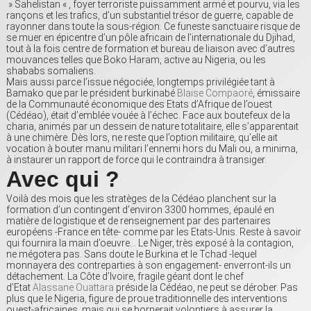
» Sahelistan « , foyer terroriste puissamment armé et pourvu, via les
rançons et les trafics, d’un substantiel trésor de guerre, capable de
rayonner dans toute la sous-région. Ce funeste sanctuaire risque de
se muer en épicentre d’un pôle africain de l’internationale du Djihad,
tout à la fois centre de formation et bureau de liaison avec d’autres
mouvances telles que Boko Haram, active au Nigeria, ou les
shababs somaliens.
Mais aussi parce l’issue négociée, longtemps privilégiée tant à
Bamako que par le président burkinabé
Blaise Compaoré
, émissaire
de la Communauté économique des Etats d’Afrique de l’ouest
(Cédéao), était d’emblée vouée à l’échec. Face aux boutefeux de la
charia, animés par un dessein de nature totalitaire, elle s’apparentait
à une chimère. Dès lors, ne reste que l’option militaire, qu’elle ait
vocation à bouter manu militari l’ennemi hors du Mali ou, a minima,
à instaurer un rapport de force qui le contraindra à transiger.
Avec qui ?
Voilà des mois que les stratèges de la Cédéao planchent sur la
formation d’un contingent d’environ 3300 hommes, épaulé en
matière de logistique et de renseignement par des partenaires
européens -France en tête- comme par les Etats-Unis. Reste à savoir
qui fournira la main d’oeuvre… Le Niger, très exposé à la contagion,
ne mégotera pas. Sans doute le Burkina et le Tchad -lequel
monnayera des contreparties à son engagement- enverront-ils un
détachement. La Côte d’Ivoire, fragile géant dont le chef
d’Etat
Alassane Ouattara
préside la Cédéao, ne peut se dérober. Pas
plus que le Nigeria, figure de proue traditionnelle des interventions
ouest-africaines, mais qui se bornerait volontiers à assurer la