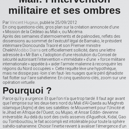
militaire et ses ombres
Par
Vincent Hugeux
, publié le 25/09/2012
En cinq questions-clés, gros plan sur la création annoncée d’une
« Mission de la Cédéao au Mali », ou Micéma.
Après des semaines d’atermoiements et de palinodies, reflets des
dissensions au sommet de l’exécutif légal de Bamako, le président
intérimaire Dioncounda Traoré et son Premier ministre
Cheikh
Modibo Diarra
ont officiellement sollicité, dans une lettre
adressée à « Mr Ban », l’adoption d’une résolution du Conseil de
sécurité autorisant l’intervention « immédiate » d’une » force militaire
internationale » appelée à « aider l’armée malienne à reconquérir les
régions du Nord occupées ». Cette requête lève une hypothèque,
mais ne dissipe pas -loin s’en faut- les nuages que le péril djihadiste
fait flotter sur l’aire sahélienne. En cinq questions-clés, zoom sur une
opération virtuelle.
Pourquoi ?
Parce qu’il y a urgence. Et que l’on n’a que trop tardé. Il faut agir avant
que l’emprise sur les deux-tiers nord du Mali d’Al-Qaeda au Maghreb
islamique (Aqmi) et des ses satellites -le Mouvement pour l’Unicité et
le Jihad en Afrique de l’Ouest, ou Mujao, et Ansar Eddin- devienne
irréversible. Au-delà du sort des civils asservis d’Aguelhok, Kidal, Gao
ou Tombouctou, le fait accompli est intolérable pour toute la sphère
sahélo-saharienne. Choisir l’inertie revient à avaliser l’émergence d’un