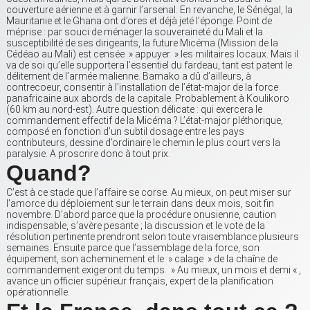
couverture aérienne et à garnir l’arsenal. En revanche, le Sénégal, la
Mauritanie et le Ghana ont d’ores et déjà jeté l’éponge. Point de
méprise : par souci de ménager la souveraineté du Mali et la
susceptibilité de ses dirigeants, la future Micéma (Mission de la
Cédéao au Mali) est censée » appuyer » les militaires locaux. Mais il
va de soi qu’elle supportera l’essentiel du fardeau, tant est patent le
délitement de l’armée malienne. Bamako a dû d’ailleurs, à
contrecoeur, consentir à l’installation de l’état-major de la force
panafricaine aux abords de la capitale. Probablement à Koulikoro
(60 km au nord-est). Autre question délicate : qui exercera le
commandement effectif de la Micéma ? L’état-major pléthorique,
composé en fonction d’un subtil dosage entre les pays
contributeurs, dessine d’ordinaire le chemin le plus court vers la
paralysie. A proscrire donc à tout prix.
Quand?
C’est à ce stade que l’affaire se corse. Au mieux, on peut miser sur
l’amorce du déploiement sur le terrain dans deux mois, soit fin
novembre. D’abord parce que la procédure onusienne, caution
indispensable, s’avère pesante ; la discussion et le vote de la
résolution pertinente prendront selon toute vraisemblance plusieurs
semaines. Ensuite parce que l’assemblage de la force, son
équipement, son acheminement et le » calage » de la chaîne de
commandement exigeront du temps. » Au mieux, un mois et demi « ,
avance un officier supérieur français, expert de la planification
opérationnelle.