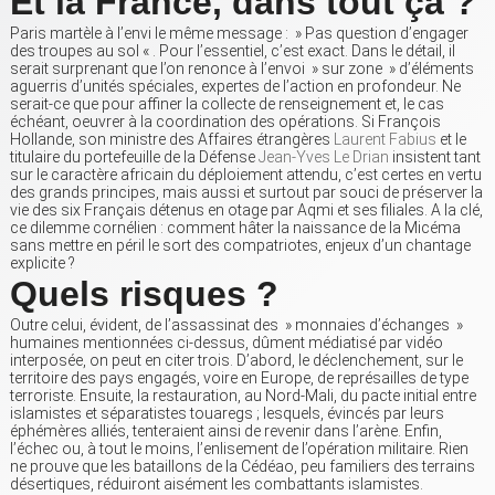
Et la France, dans tout ça ?
Paris martèle à l’envi le même message : » Pas question d’engager
des troupes au sol « . Pour l’essentiel, c’est exact. Dans le détail, il
serait surprenant que l’on renonce à l’envoi » sur zone » d’éléments
aguerris d’unités spéciales, expertes de l’action en profondeur. Ne
serait-ce que pour affiner la collecte de renseignement et, le cas
échéant, oeuvrer à la coordination des opérations. Si François
Hollande, son ministre des Affaires étrangères
Laurent Fabius
et le
titulaire du portefeuille de la Défense
Jean-Yves Le Drian
insistent tant
sur le caractère africain du déploiement attendu, c’est certes en vertu
des grands principes, mais aussi et surtout par souci de préserver la
vie des six Français détenus en otage par Aqmi et ses filiales. A la clé,
ce dilemme cornélien : comment hâter la naissance de la Micéma
sans mettre en péril le sort des compatriotes, enjeux d’un chantage
explicite ?
Quels risques ?
Outre celui, évident, de l’assassinat des » monnaies d’échanges »
humaines mentionnées ci-dessus, dûment médiatisé par vidéo
interposée, on peut en citer trois. D’abord, le déclenchement, sur le
territoire des pays engagés, voire en Europe, de représailles de type
terroriste. Ensuite, la restauration, au Nord-Mali, du pacte initial entre
islamistes et séparatistes touaregs ; lesquels, évincés par leurs
éphémères alliés, tenteraient ainsi de revenir dans l’arène. Enfin,
l’échec ou, à tout le moins, l’enlisement de l’opération militaire. Rien
ne prouve que les bataillons de la Cédéao, peu familiers des terrains
désertiques, réduiront aisément les combattants islamistes.