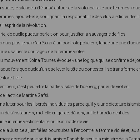
a sauté, le silence a été brisé autour de la violence faite aux femmes, mai
mmes, ajoute-t-elle, soulignant la responsabilité des élus à édicter des l
’esprit de la révolution.
rie, de quelle pudeur parle-t-on pour justifier la sauvagerie de flics
mais plus je ne m’arrêterai à un contrôle policier », lance une une étudia
e « saluer le courage » de la femme violée.
u mouvement Kolna Tounes évoque « une logique qui se confirme de jo
chaque fois que quelqu’un ose lever la tête ou contester il se transforme e
plore-t-elle.
nt peur, c’est peut-être la partie visible de l’iceberg, parler de viol est
ance l’actrice Martine Gafsi.
 lutter pour les libertés individuelles parce qu’il y a une dictature islami
ain de s’instaurer », met-elle en garde, dénonçant le harcèlement des
leur tenue vestimentaire ou leur mode de vie.
de la Justice a justifié les poursuites à l’encontre la femme violée et, au s
ent dominé par le parti islamiste Ennahda, seule la ministre de la Fem