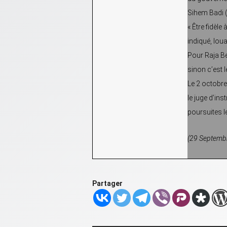
Sihem Badi 
« Être fidèle
indiqué, lou
Pour Raja Ben
sinon c’est l
Le 2 octobr
le juge d’ins
poursuites l
(29 Septembr
Partager