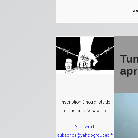
« R
Tun
apr
Inscription à notre liste de
diffusion: « Assawra »
Assawra1-
subscribe@yahoogroupes.fr