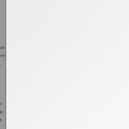
que
ire
,
e
le
t