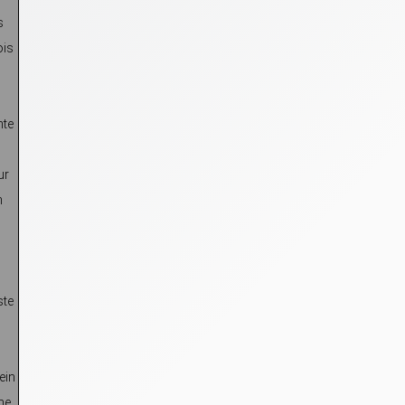
s
ois
nte
ur
n
ste
ein
me,