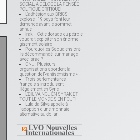
SOCIAL, A DÉLOGÉ LA PENSÉE
POLITIQUE CRITIQUE!
L’adhésion aux BRICS
explose : 19 pays font leur
demande avant le sommet
annuel
Irak – Cet eldorado du pétrole
voudrait exploiter son énorme
gisement solaire
Pourquoi les Saoudiens ont-
ils décommandé leur mariage
n
avec Israël ?
ONU : Plusieurs
organisations abordent la
question de l’«antisémitisme »
Trois parlementaires
français s’introduisent
illégalement en Syrie
L’EIIL VAINCU EN SYRAK ET
TOUT LE MONDE S’EN FOUT!
Lula da Silva appelle à
l’adoption d’une monnaie
alternative au dollar
LVO Nouvelles
Internationales