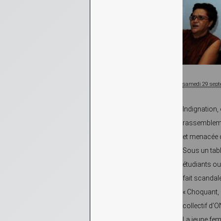
samedi 29 sep
Indignation, 
rassemblemen
et menacée d
Sous un table
étudiants ou
fait scandale
« Choquant, 
collectif d’
La jeune fem