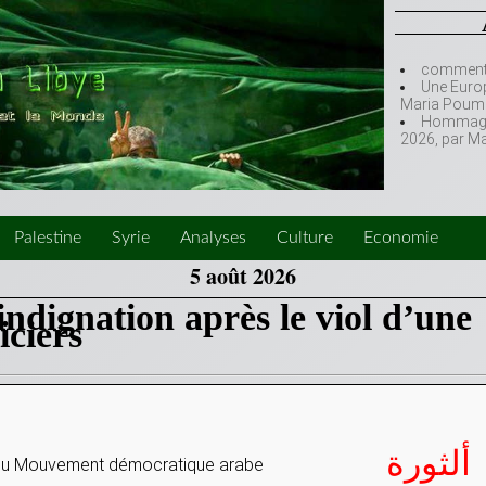
comment l
Une Europ
Maria Poumi
Hommage à
2026, par M
Palestine
Syrie
Analyses
Culture
Economie
5 août 2026
 indignation après le viol d’une
iciers
ألثورة
du Mouvement démocratique arabe