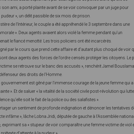
c son ami, a porté plainte avant de se voir convoquer par un juge pour
la pudeur », un délit passible de six mois de prison.
istère de l’Intérieur, le couple a été appréhendé le 3 septembre dans une
mmorale ». Deux agents avaient alors violé la femme pendant qu’un
enait le fiancé menotté. Les trois policiers ont été incarcérés.
digné par le cours que prend cette affaire et d’autant plus choqué de voir 
 sont deux agents des forces de l’ordre censés protéger les citoyens. Le p
 victime se retrouve sur le banc des accusés », renchérit Jamel Bouslama
défenseur des droits de l’Homme.
 le gouvernement est gêné par l’immense courage de la jeune femme qui a
inte ». Et de saluer « la vitalité de la société civile post-révolution qui lutte
lence qu’elle soit le fait de la police ou des salafistes ».
artager un sentiment de profonde indignation et dénoncer les tentatives d
 acte infâme », lâche Lobna Jridi, députée de gauche à l’Assemblée nationa
, exprimant sa « stupeur de voir comparaître une femme victime de viol e
prétexte d’atteinte à la pudeur ».