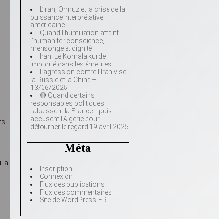
L’Iran, Ormuz et la crise de la
puissance interprétative
américaine
Quand l’humiliation atteint
l’humanité : conscience,
mensonge et dignité
Iran: Le Komala kurde
impliqué dans les émeutes
L’agression contre l’Iran vise
la Russie et la Chine –
13/06/2025
🔴 Quand certains
responsables politiques
rabaissent la France… puis
accusent l’Algérie pour
rs
détourner le regard 19 avril 2025
Méta
i a
Inscription
Connexion
Flux des publications
n
Flux des commentaires
Site de WordPress-FR