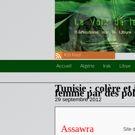
RSS Feed
Accueil
Algérie
Irak
Libye
Tunisie : colère et
femme par des pol
29 septembre 2012
A
ssawra
Site 