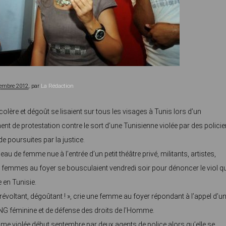
tembre 2012
, par
La Rédaction
colère et dégoût se lisaient sur tous les visages à Tunis lors d’un
t de protestation contre le sort d’une Tunisienne violée par des policie
e poursuites par la justice.
au de femme nue à l’entrée d’un petit théâtre privé, militants, artistes,
 femmes au foyer se bousculaient vendredi soir pour dénoncer le viol qu
 en Tunisie.
révoltant, dégoûtant ! », crie une femme au foyer répondant à l’appel d’u
ONG féminine et de défense des droits de l’Homme.
me violée début septembre par deux agents de police alors qu’elle se