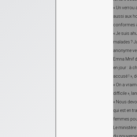
« Un verrou 
aussi aux ho
conformes à l
« Je suis ahu
malades ? Ja
anonyme venu
Emna Mnif d
en jour : à 
accusé ! », dé
« On a vraime
difficile », l
« Nous devons
qui est en tr
femmes pour 
Le ministère 
du gouvernem