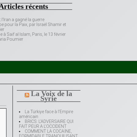
Articles récents
’Iran a gagné la guerre
e pour la Paix, par Israël Shamir et
er
 Saif al Islam, Paris, le 13 février
aria Poumier
La Voix de la
Syrie
La Türkiye face à l’Empire
américain
BRICS: L’ADVERSAIRE QUI
FAIT PEUR A L’OCCIDENT
COMMENT LA COCAÏNE,
FORMIDABLE TRANQUILISANT