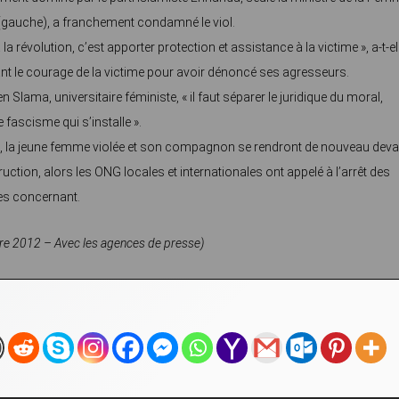
(gauche), a franchement condamné le viol.
 à la révolution, c’est apporter protection et assistance à la victime », a-t-el
ant le courage de la victime pour avoir dénoncé ses agresseurs.
 Slama, universitaire féministe, « il faut séparer le juridique du moral,
e fascisme qui s’installe ».
e, la jeune femme violée et son compagnon se rendront de nouveau deva
truction, alors les ONG locales et internationales ont appelé à l’arrêt des
es concernant.
e 2012 – Avec les agences de presse)