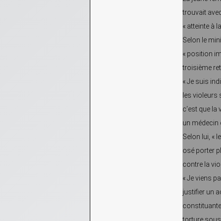
trouvait ave
« atteinte à 
Selon le min
« position i
troisième ret
« Je suis in
les violeurs
c’est que la
un médecin 
Selon lui, «
osé porter pla
contre la vio
« Je viens p
justifier un
constituante
torture sous 