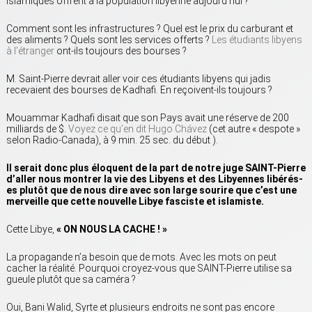
islamiques offrent à la population libyenne aujourd’hui ?
Comment sont les infrastructures ? Quel est le prix du carburant et
des aliments ? Quels sont les services offerts ?
Les étudiants libyens
à l’étranger
ont-ils toujours des bourses ?
M. Saint-Pierre devrait aller voir ces étudiants libyens qui jadis
recevaient des bourses de Kadhafi. En reçoivent-ils toujours ?
Mouammar Kadhafi disait que son Pays avait une réserve de 200
milliards de $.
Voyez ce qu’en dit Hugo Chávez
(cet autre « despote »
selon Radio-Canada), à 9 min. 25 sec. du début ).
Il serait donc plus éloquent de la part de notre juge SAINT-Pierre
d’aller nous montrer la vie des Libyens et des Libyennes libérés-
es plutôt que de nous dire avec son large sourire que c’est une
merveille que cette nouvelle Libye fasciste et islamiste.
Cette Libye,
« ON NOUS LA CACHE ! »
La propagande n’a besoin que de mots. Avec les mots on peut
cacher la réalité. Pourquoi croyez-vous que SAINT-Pierre utilise sa
gueule plutôt que sa caméra ?
Oui, Bani Walid, Syrte et plusieurs endroits ne sont pas encore