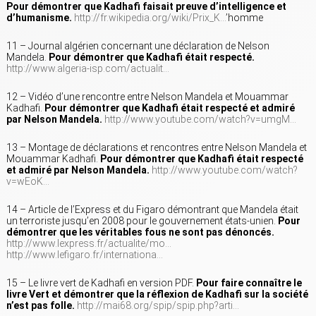
Pour démontrer que Kadhafi faisait preuve d’intelligence et
d’humanisme.
http://fr.wikipedia.org/wiki/Prix_K…
’homme
11 – Journal algérien concernant une déclaration de Nelson
Mandela.
Pour démontrer que Kadhafi était respecté.
http://www.algeria-isp.com/actualit…
12 – Vidéo d’une rencontre entre Nelson Mandela et Mouammar
Kadhafi.
Pour démontrer que Kadhafi était respecté et admiré
par Nelson Mandela.
http://www.youtube.com/watch?v=umgM…
13 – Montage de déclarations et rencontres entre Nelson Mandela et
Mouammar Kadhafi.
Pour démontrer que Kadhafi était respecté
et admiré par Nelson Mandela.
http://www.youtube.com/watch?
v=wEoK…
14 – Article de l’Express et du Figaro démontrant que Mandela était
un terroriste jusqu’en 2008 pour le gouvernement états-unien.
Pour
démontrer que les véritables fous ne sont pas dénoncés.
http://www.lexpress.fr/actualite/mo…
http://www.lefigaro.fr/internationa…
15 – Le livre vert de Kadhafi en version PDF.
Pour faire connaître le
livre Vert et démontrer que la réflexion de Kadhafi sur la société
n’est pas folle.
http://mai68.org/spip/spip.php?arti…