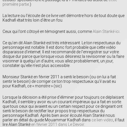
première partie
.)
La lecture ou l’écoute de ce livre vert démontre hors de tout doute que
Kadhafi était très loin d’être un fou.
Ceux qui l’ont côtoyé en témoignent aussi, comme
Alain Stanké ici
.
Ce qu’en dit Alain Stanké est très intéressant. Le ton respectueux du
personnage est notable. Il est donc fort probable que cette vidéo
disparaisse d’internet. Il est recommandé de l’enregistrer sur votre
disque dur parce que lorsque vous désirerez la revisionner ou la faire
visionner à quelqu’un d’autre, vous allez probablement, un jour,
constater qu’elle n’est plus accessible.
Monsieur Stanké en février 2011 a senti le besoin (ou on lui a fait
sentir le besoin) de corriger ce ton trop respectueux qu’il avait eu
pour Kadhafi, ce « monstre » (sic).
Lorsque la décision a été prise d’éliminer pour toujours ce déplaisant
Kadhafi, il semble y avoir eu un courant impérieux qui a fait en sorte
que tous ceux qui avaient eu un certain respect pour ce dirigeant ont
senti le besoin de rectifier leur propos trop respectueux du
personnage Kadhafi. Après bien avoir écouté Alain Stanké nous
parler en détail du guide Mouammar Kadhafi dans
ce lien vidéo
, il faut
lire Alain Stanké
en février 2011 dans Le Devoir
.