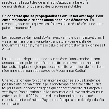
injecte dans l’esprit des gens, il faut s’attaquer à faire une
démonstration longue avec des preuves irréfutables.
On constate que les propagandistes ont un net avantage. Pour
eux simplement dire sans aucun besoin de démontrer.
En
revanche, pour ceux qui veulent faire valoir la réalité, c’est une autre
paire de manches !
Le message de Raymond St-Pierre est « simple », simpliste et clair. Il
vise à maintenir bien vivante la « caricature » démentielle de
Mouammar Kadhafi, même si celui-ci est mort et enterré « on ne sait
où » !
La campagne de propagande pour célébrer l’anniversaire de son
assassinat crapuleux vise à tout mettre en œuvre pour maintenir
bien active le plus longtemps possible cette réputation de fou et plus
récemment de maniaque sexuel de Mouammar Kadhafi.
Une réputation que l’on doit maintenir entachée le plus longtemps
possible afin de maintenir le plus longtemps possible cette guerre
toujours active contre ces gens qui honorent encore leur drapeau
vert libyen. Pas question que l’on avoue que la Libye est devenue un
enfer et où les 10 000 bombes dites « humanitaires » ont tués
massivement et détruit ce Pays prospère qui, à bien des égards, était
exemplaire.