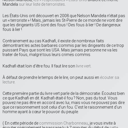
Mandela
sur leur liste de terroristes
.
Les États-Unis ont découvert en 2008 que Nelson Mandela n’était pas
un « terroriste » ! Mais, jamais les St-Pierre de ce monde ne vont dire
que les dirigeants US sont des fous ! Des fous à lier ! De dangereux
fous à lier !
Contrairement au cas Kadhafi, il existe de nombreux faits
démontrant les actes barbares commis par les dirigeants de ce trop
puissant Pays que sont les USA. Mais jamais personne ne va les
traiter de fous, malgré tous leurs crimes commis.
Kadhafi était loin d’être fou. Il faut lire son
livre vert
.
À défaut de prendre le temps de le lire, on peut aussi en
écouter sa
lecture
.
Cette première partie du livre vert parle de la démocratie. Écoutez bien
ce que Kadhafi en dit. Kadhafi était-il fou ? Non, pas du tout. Vous
pouvez ne pas être en accord avec lui, mais vous ne pouvez pas dire
que ce raisonnement soit celui d’un fou. C’est le raisonnement d’un
homme ayant à cœur le pouvoir du peuple.
( En cette période de
commission Charbonneau
, je vous invite à
écouter spécialement le passage lu à 7 minutes du début de
cette