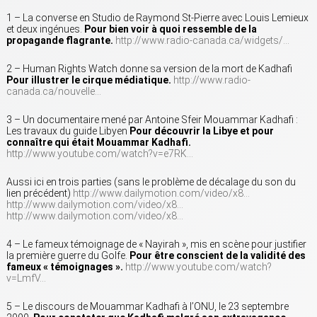
1 – La converse en Studio de Raymond St-Pierre avec Louis Lemieux
et deux ingénues.
Pour bien voir à quoi ressemble de la
propagande flagrante.
http://www.radio-canada.ca/widgets/…
2 – Human Rights Watch donne sa version de la mort de Kadhafi
Pour illustrer le cirque médiatique.
http://www.radio-
canada.ca/nouvelle…
3 – Un documentaire mené par Antoine Sfeir Mouammar Kadhafi :
Les travaux du guide Libyen
Pour découvrir la Libye et pour
connaître qui était Mouammar Kadhafi.
http://www.youtube.com/watch?v=e7RK…
Aussi ici en trois parties (sans le problème de décalage du son du
lien précédent)
http://www.dailymotion.com/video/x8…
http://www.dailymotion.com/video/x8…
http://www.dailymotion.com/video/x8…
4 – Le fameux témoignage de « Nayirah », mis en scène pour justifier
la première guerre du Golfe.
Pour être conscient de la validité des
fameux « témoignages ».
http://www.youtube.com/watch?
v=LmfV…
5 – Le discours de Mouammar Kadhafi à l’ONU, le 23 septembre