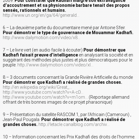
2009.
Pour constater que Kadhafi malgré son extravagance
d’accoutrement et sa physionomie barbare tenait des propos
sensés, rationnels et humains.
http://www.un.org/en/ga/64/generald…
6 – La deuxième partie du documentaire mené par Antoine Sfeir.
Pour démontrer le type de gouvernance de Mouammar Kadhafi.
http://www.dailymotion.com/video/x8…
7 – Le livre vert (en audio facile à écouter)
Pour démontrer que
Kadhafi faisait preuve d’intelligence
en analysant la société et en
suggérant des méthodes plus justes et plus démocratiques pour le
peuple.
http://www.dailymotion.com/video/xl…
8 – 3 documents concernant la Grande Rivière Artificielle du monde
Pour démontrer que Kadhafi a réalisé de grandes choses.
http://en.wikipedia.org/wiki/Great_…
http://www.youtube.com/watch?v=A-cD…
http://www.youtube.com/watch?v=m1om…
(Reportage allemand
offrant de très bonnes images de ce projet pharaonique)
9 – Présentation du satellite RASCOM 1, par l’Africain (Cameroun) ,
Jean-Paul Pougala.
Pour démontrer que Kadhafi a réalisé de
grandes choses.
http://letacle.canalblog.com/archiv…
10 – Information concernant les Prix Kadhafi des droits de l’homme.