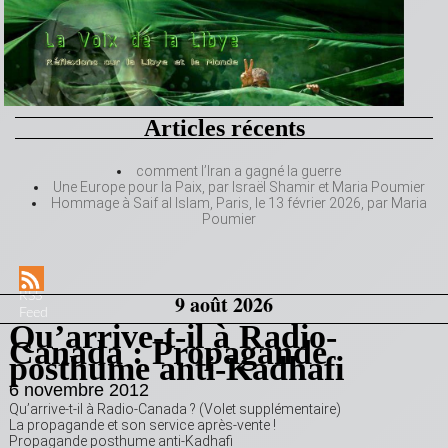
Articles récents
comment l’Iran a gagné la guerre
Une Europe pour la Paix, par Israël Shamir et Maria Poumier
Hommage à Saif al Islam, Paris, le 13 février 2026, par Maria
Poumier
RSS
9 août 2026
Feed
Qu’arrive-t-il à Radio-
Canada : Propagande
posthume anti-Kadhafi
6 novembre 2012
Qu’arrive-t-il à Radio-Canada ? (Volet supplémentaire)
La propagande et son service après-vente !
Propagande posthume anti-Kadhafi