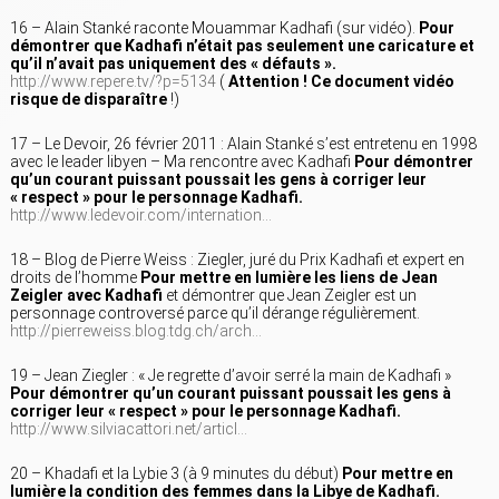
16 – Alain Stanké raconte Mouammar Kadhafi (sur vidéo).
Pour
démontrer que Kadhafi n’était pas seulement une caricature et
qu’il n’avait pas uniquement des « défauts ».
http://www.repere.tv/?p=5134
(
Attention ! Ce document vidéo
risque de disparaître
!)
17 – Le Devoir, 26 février 2011 : Alain Stanké s’est entretenu en 1998
avec le leader libyen – Ma rencontre avec Kadhafi
Pour démontrer
qu’un courant puissant poussait les gens à corriger leur
« respect » pour le personnage Kadhafi.
http://www.ledevoir.com/internation…
18 – Blog de Pierre Weiss : Ziegler, juré du Prix Kadhafi et expert en
droits de l’homme
Pour mettre en lumière les liens de Jean
Zeigler avec Kadhafi
et démontrer que Jean Zeigler est un
personnage controversé parce qu’il dérange régulièrement.
http://pierreweiss.blog.tdg.ch/arch…
19 – Jean Ziegler : « Je regrette d’avoir serré la main de Kadhafi »
Pour démontrer qu’un courant puissant poussait les gens à
corriger leur « respect » pour le personnage Kadhafi.
http://www.silviacattori.net/articl…
20 – Khadafi et la Lybie 3 (à 9 minutes du début)
Pour mettre en
lumière la condition des femmes dans la Libye de Kadhafi.