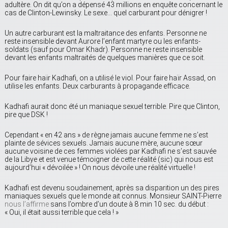
adultère. On dit qu’on a dépensé 43 millions en enquête concernant le
cas de Clinton-Lewinsky. Le sexe… quel carburant pour dénigrer !
Un autre carburant est la maltraitance des enfants. Personne ne
reste insensible devant Aurore l’enfant martyre ou les enfants-
soldats (sauf pour Omar Khadr). Personne ne reste insensible
devant les enfants maltraités de quelques manières que ce soit.
Pour faire haïr Kadhafi, on a utilisé le viol. Pour faire haïr Assad, on
utilise les enfants. Deux carburants à propagande efficace.
Kadhafi aurait donc été un maniaque sexuel terrible. Pire que Clinton,
pire que DSK !
Cependant « en 42 ans » de règne jamais aucune femme ne s’est
plainte de sévices sexuels. Jamais aucune mère, aucune sœur
aucune voisine de ces femmes violées par Kadhafi ne s’est sauvée
de la Libye et est venue témoigner de cette réalité (sic) qui nous est
aujourd’hui « dévoilée » ! On nous dévoile une réalité virtuelle !
Kadhafi est devenu soudainement, après sa disparition un des pires
maniaques sexuels que le monde ait connus. Monsieur SAINT-Pierre
nous l’affirme
sans l’ombre d’un doute à 8 min 10 sec. du début :
« Oui, il était aussi terrible que cela ! »