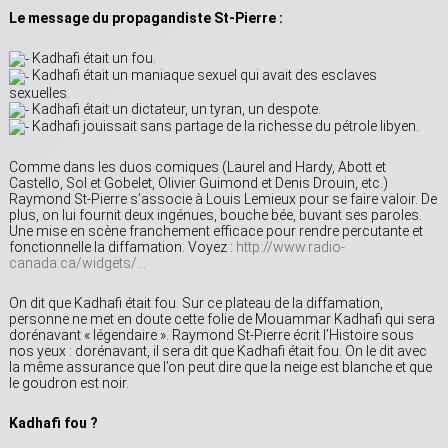
Le message du propagandiste St-Pierre :
Kadhafi était un fou.
Kadhafi était un maniaque sexuel qui avait des esclaves
sexuelles.
Kadhafi était un dictateur, un tyran, un despote.
Kadhafi jouissait sans partage de la richesse du pétrole libyen.
Comme dans les duos comiques (Laurel and Hardy, Abott et
Castello, Sol et Gobelet, Olivier Guimond et Denis Drouin, etc.)
Raymond St-Pierre s’associe à Louis Lemieux pour se faire valoir. De
plus, on lui fournit deux ingénues, bouche bée, buvant ses paroles.
Une mise en scène franchement efficace pour rendre percutante et
fonctionnelle la diffamation. Voyez :
http://www.radio-
canada.ca/widgets/…
On dit que Kadhafi était fou. Sur ce plateau de la diffamation,
personne ne met en doute cette folie de Mouammar Kadhafi qui sera
dorénavant « légendaire ». Raymond St-Pierre écrit l’Histoire sous
nos yeux : dorénavant, il sera dit que Kadhafi était fou. On le dit avec
la même assurance que l’on peut dire que la neige est blanche et que
le goudron est noir.
Kadhafi fou ?