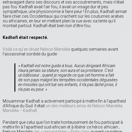
extravagant dans ses discours et ses accoutrements, mais n’était
pas fou. Kadhafi avait l’air fou, il avait un visage dur et peu
sympathique, une physionomie à faire peur ! En plus, Kadhafi aimait
faire chier ces Occidentaux qui crachent sur les coutumes arabes
ou africaines, en leur en mettant plein la vue avec sa tente qu’il
montait partout. Kadhafi était bien loin d’être fou.
Kadhafi était respecté.
Voilà ce qu’en disait Nelson Mandela
quelques semaines avant
l’assassinat sordide du guide :
« Kadhafi est notre guide à tous. Aucun dirigeant Africain
n’aura jamais sa stature, son aura et sa prestance. C’est
un bâtisseur ; quand je regarde ce que cet homme a fait
de son pays malgré les tempêtes occidentales déguisées
en missiles qui ont tué ses enfants, il n’a pas lâché prise, il
n’a pas eu peur. »
Mouammar Kadhafi a activement participé à mettre fin à l’apartheid
d’Afrique du Sud. Il était
un des meilleurs amis de Nelson Mandela
.
Mandela – Kadhafi
Pendant que celui que l’on traite honteusement de fou participait à
mettre fin à l’apartheid sud-africain et à libérer ce héros africain ;
Nelson Mandela,
les « respectables » États-Unis
avaient ce même