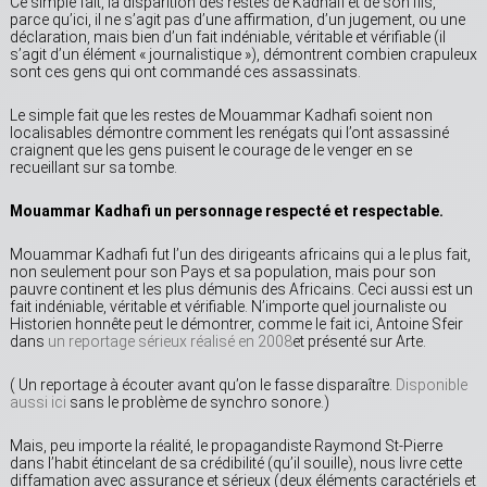
Ce simple fait, la disparition des restes de Kadhafi et de son fils,
parce qu’ici, il ne s’agit pas d’une affirmation, d’un jugement, ou une
déclaration, mais bien d’un fait indéniable, véritable et vérifiable (il
s’agit d’un élément « journalistique »), démontrent combien crapuleux
sont ces gens qui ont commandé ces assassinats.
Le simple fait que les restes de Mouammar Kadhafi soient non
localisables démontre comment les renégats qui l’ont assassiné
craignent que les gens puisent le courage de le venger en se
recueillant sur sa tombe.
Mouammar Kadhafi un personnage respecté et respectable.
Mouammar Kadhafi fut l’un des dirigeants africains qui a le plus fait,
non seulement pour son Pays et sa population, mais pour son
pauvre continent et les plus démunis des Africains. Ceci aussi est un
fait indéniable, véritable et vérifiable. N’importe quel journaliste ou
Historien honnête peut le démontrer, comme le fait ici, Antoine Sfeir
dans
un reportage sérieux réalisé en 2008
et présenté sur Arte.
( Un reportage à écouter avant qu’on le fasse disparaître.
Disponible
aussi ici
sans le problème de synchro sonore.)
Mais, peu importe la réalité, le propagandiste Raymond St-Pierre
dans l’habit étincelant de sa crédibilité (qu’il souille), nous livre cette
diffamation avec assurance et sérieux (deux éléments caractériels et