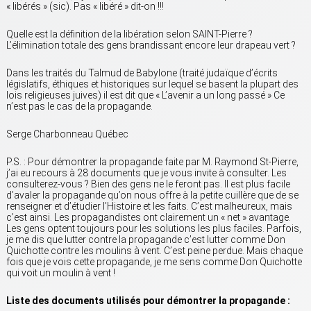
« libérés » (sic). Pas « libéré » dit-on !!!
Quelle est la définition de la libération selon SAINT-Pierre ?
L’élimination totale des gens brandissant encore leur drapeau vert ?
Dans les traités du Talmud de Babylone (traité judaïque d’écrits
législatifs, éthiques et historiques sur lequel se basent la plupart des
lois religieuses juives) il est dit que « L’avenir a un long passé » Ce
n’est pas le cas de la propagande.
Serge Charbonneau Québec
P.S. : Pour démontrer la propagande faite par M. Raymond St-Pierre,
j’ai eu recours à 28 documents que je vous invite à consulter. Les
consulterez-vous ? Bien des gens ne le feront pas. Il est plus facile
d’avaler la propagande qu’on nous offre à la petite cuillère que de se
renseigner et d’étudier l’Histoire et les faits. C’est malheureux, mais
c’est ainsi. Les propagandistes ont clairement un « net » avantage.
Les gens optent toujours pour les solutions les plus faciles. Parfois,
je me dis que lutter contre la propagande c’est lutter comme Don
Quichotte contre les moulins à vent. C’est peine perdue. Mais chaque
fois que je vois cette propagande, je me sens comme Don Quichotte
qui voit un moulin à vent !
Liste des documents utilisés pour démontrer la propagande :