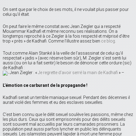
On sent que par le choix de ses mots, il ne voulait plus passer pour
celui qu’il était.
On peut faire le même constat avec Jean Zeigler qui a respecté
Mouammar Kadhafi et même reconnu ses réalisations. On a
longtemps reproché à ce Zeigler à la fois respecté et méprisé d’être
trop « près » de Kadhafi. Comme l’illustre assez bien
ce blog
.
Tout comme Alain Stanké à la veille de l’assassinat de celui qu’il
respectait « jadis » (avec réserve bien sûr), M. Zeigler s’est senti lui
aussi (ou on lui a fait sentir) le besoin de dénoncer cette ordure (sic)
de Kadhafi :
Jean Ziegler : «
Je regrette d’avoir serré la main de Kadhafi
» –
L’émotion ce carburant de la propagande !
Kadhafi serait un terrible maniaque sexuel. Pendant des décennies il
aurait violé des femmes et eu des esclaves sexuelles.
C’est bien connu que le délit sexuel soulève les passions, même chez
les plus durs. Ceux qui sont emprisonnés pour des délits sexuels
sont souvent mal accueillis par leurs camarades prisonniers. La
population peut aussi parfois lyncher en public les délinquants
sexuels. Les islamistes peuvent lapider à mort une femme pour