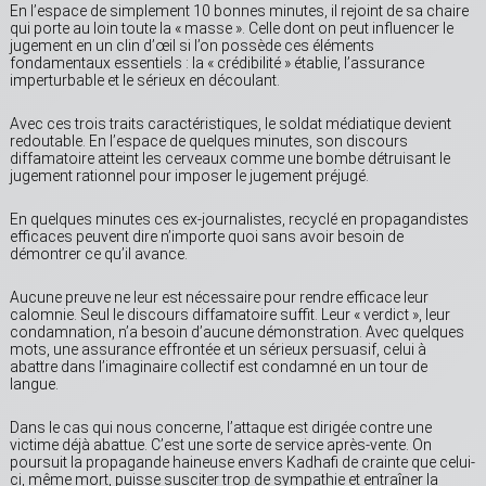
En l’espace de simplement 10 bonnes minutes, il rejoint de sa chaire
qui porte au loin toute la « masse ». Celle dont on peut influencer le
jugement en un clin d’œil si l’on possède ces éléments
fondamentaux essentiels : la « crédibilité » établie, l’assurance
imperturbable et le sérieux en découlant.
Avec ces trois traits caractéristiques, le soldat médiatique devient
redoutable. En l’espace de quelques minutes, son discours
diffamatoire atteint les cerveaux comme une bombe détruisant le
jugement rationnel pour imposer le jugement préjugé.
En quelques minutes ces ex-journalistes, recyclé en propagandistes
efficaces peuvent dire n’importe quoi sans avoir besoin de
démontrer ce qu’il avance.
Aucune preuve ne leur est nécessaire pour rendre efficace leur
calomnie. Seul le discours diffamatoire suffit. Leur « verdict », leur
condamnation, n’a besoin d’aucune démonstration. Avec quelques
mots, une assurance effrontée et un sérieux persuasif, celui à
abattre dans l’imaginaire collectif est condamné en un tour de
langue.
Dans le cas qui nous concerne, l’attaque est dirigée contre une
victime déjà abattue. C’est une sorte de service après-vente. On
poursuit la propagande haineuse envers Kadhafi de crainte que celui-
ci, même mort, puisse susciter trop de sympathie et entraîner la