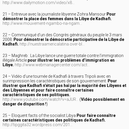
http://www.dailymotion.com/video/x8…
21 – Entrevue avec la journaliste libyenne Zohra Mansour
Pour
démontrer la place des femmes dans la Libye de Kadhafi.
http://www.mouvement-ngambo-na-ngam…
22 – Communiqué d’un des Congrès généraux du peuple le 3 mars
2008.
Pour démontrer la démocratie participative de la Libye de
Kadhafi.
http://nuestraamericalatina.over-bl…
23 – Maghreb : La Libye lance une guerre totale contre l’immigration
illégale Article
pour illustrer les problèmes d’immigration en
Libye.
http://www.webmanagercenter.com/act…
24 – Vidéo d’une tournée de Kadhafi à travers Tripoli avec en
surimpression les caractéristiques de son gouvernement.
Pour
illustrer que Kadhafi n’était pas haï par la majorité des Libyens et
des Libyennes et pour faire connaître certaines
caractéristiques de ses politiques.
http://www.youtube.com/watch?v=aJUR…
(
Vidéo possiblement en
danger de disparition !
)
25 – Eloquent facts of the socialist Libya
Pour faire connaître
certaines caractéristiques des politiques de Kadhafi.
http://tipggita32.wordpress.com/201…