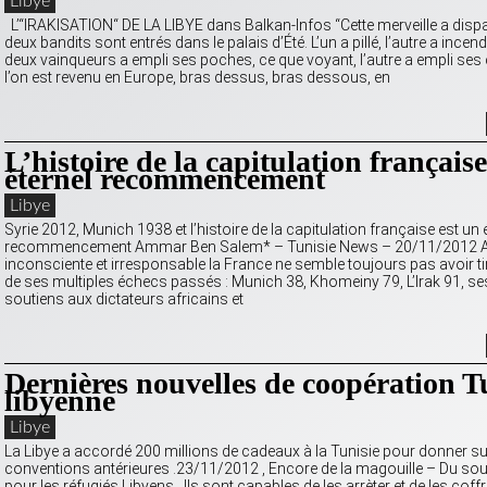
Libye
L’“IRAKISATION“ DE LA LIBYE dans Balkan-Infos “Cette merveille a dispa
deux bandits sont entrés dans le palais d’Été. L’un a pillé, l’autre a incend
deux vainqueurs a empli ses poches, ce que voyant, l’autre a empli ses c
l’on est revenu en Europe, bras dessus, bras dessous, en
L’histoire de la capitulation française
éternel recommencement
Libye
Syrie 2012, Munich 1938 et l’histoire de la capitulation française est un 
recommencement Ammar Ben Salem* – Tunisie News – 20/11/2012 
inconsciente et irresponsable la France ne semble toujours pas avoir ti
de ses multiples échecs passés : Munich 38, Khomeiny 79, L’Irak 91, se
soutiens aux dictateurs africains et
Dernières nouvelles de coopération T
libyenne
Libye
La Libye a accordé 200 millions de cadeaux à la Tunisie pour donner su
conventions antérieures .23/11/2012 , Encore de la magouille – Du souc
pour les réfugiés Libyens . Ils sont capables de les arrèter et de les coffre