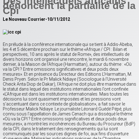
Des intellectuels africains
dénoncent la partialité de la
Cpi
Le Nouveau Courrier-10/11/2012
En prélude à la conférence internationale qui se tient à Addis-Abeba,
les 4 et 5 décembre prochain sur le thème «Afrique / CPI : Bilan et
perspectives, 10 ans après le statut de Rome», des intellectuels de
divers horizons ont organisé une rencontre, le mardi 6 novembre
dernier, à la Maison de l’Afrique (Harmattan), autour du thème : «Où
va la CPI ? Entre omissions significatives et deux poids deux
mesures». Et en présence du Directeur des Editions L’Harmattan, M.
Denis Pryen. Selon le Pr Malick Ndiaye (Sociologue à l’Université
Cheick Anta Diop de Dakar), l’Afrique ne doit plus être maintenue dans
le statut dans lequel des institutions internationales l’ont confinée.
«L’Afrique est dans les institutions internationales. Mais toutes les
décisions lui sont quasiment imposées et les pressions vont
s’accentuant dans ce contexte de globalisation», a fait savoir le
Professeur Malick Ndiaye. Le journaliste Léonard Guédé Pépé, plus
connu sous l’appellation de James Cenach qui a disséqué le thème
«Où va la CPI ? Entre omissions significatives et deux poids deux
mesures», a montré les incohérences du Bureau du Procureur (BdP)
de la CPI, dans le traitement des renseignements qui lui sont
communiqués par les sources dignes de foi, aux fins d’ouverture
d’une enquête. Malgré les indications précises de la Chambre