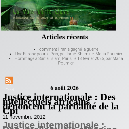
Articles récents
comment l’Iran a gagné la guerre
Une Europe pour la Paix, par Israël Shamir et Maria Poumier
Hommage à Saif al Islam, Paris, le 13 février 2026, par Maria
Poumier
RSS
6 août 2026
Feed
Justice internationale : Des
intellectuels africains
dénoncent la partialité de la
Cpi
11 novembre 2012
Justice internationale :