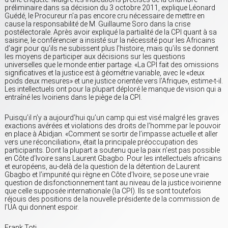
préliminaire dans sa décision du 3 octobre 2011, explique Léonard
Guédé, le Procureur n’a pas encore cru nécessaire de mettre en
cause la responsabilité de M. Guillaume Soro dans la crise
postélectorale. Après avoir expliqué la partialité de la CPI quant à sa
saisine, le conférencier a insisté sur la nécessité pour les Africains
d’agir pour qu’ils ne subissent plus l’histoire, mais qu’ils se donnent
les moyens de participer aux décisions sur les questions
universelles que le monde entier partage. «La CPI fait des omissions
significatives et la justice est à géométrie variable, avec le «deux
poids deux mesures» et une justice orientée vers l’Afrique», estime-t-il.
Les intellectuels ont pour la plupart déploré le manque de vision qui a
entraîné les Ivoiriens dans le piège de la CPI.
Puisqu’il n’y a aujourd’hui qu’un camp qui est visé malgré les graves
exactions avérées et violations des droits de l’homme par le pouvoir
en place à Abidjan. «Comment se sortir de l’impasse actuelle et aller
vers une réconciliation», était la principale préoccupation des
participants. Dont la plupart a soutenu que la paix n’est pas possible
en Côte d’Ivoire sans Laurent Gbagbo. Pour les intellectuels africains
et européens, au-delà de la question de la détention de Laurent
Gbagbo et l’impunité qui règne en Côte d’Ivoire, se pose une vraie
question de disfonctionnement tant au niveau de la justice ivoirienne
que celle supposée internationale (la CPI). Ils se sont toutefois
réjouis des positions de la nouvelle présidente de la commission de
l’UA qui donnent espoir.
Frank Toti