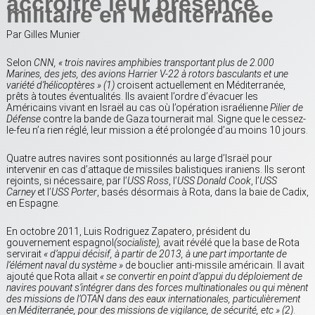
accroître leur présence
militaire en Méditerranée
Par Gilles Munier
Selon
CNN, « trois navires amphibies transportant plus de 2.000
Marines, des jets, des avions Harrier V-22 à rotors basculants et une
variété d’hélicoptères » (1)
croisent actuellement en Méditerranée,
prêts à toutes éventualités. Ils avaient l’ordre d’évacuer les
Américains vivant en Israël au cas où l’opération israélienne
Pilier de
Défense
contre la bande de Gaza tournerait mal. Signe que le cessez-
le-feu n’a rien réglé, leur mission a été prolongée d’au moins 10 jours.
Quatre autres navires sont positionnés au large d’Israël pour
intervenir en cas d’attaque de missiles balistiques iraniens. Ils seront
rejoints, si nécessaire, par l’
USS Ross
, l’
USS Donald Cook
, l’
USS
Carney
et l’
USS Porter
, basés désormais à Rota, dans la baie de Cadix,
en Espagne.
En octobre 2011, Luis Rodriguez Zapatero, président du
gouvernement espagnol
(socialiste),
avait révélé que la base de Rota
servirait
« d’appui décisif, à partir de 2013, à une part importante de
l’élément naval du système »
de bouclier anti-missile américain. Il avait
ajouté que Rota allait
« se convertir en point d’appui du déploiement de
navires pouvant s’intégrer dans des forces multinationales ou qui mènent
des missions de l’OTAN dans des eaux internationales, particulièrement
en Méditerranée, pour des missions de vigilance, de sécurité, etc » (2)
.