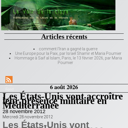
Articles récents
comment l’Iran a gagné la guerre
Une Europe pour la Paix, par Israël Shamir et Maria Poumier
Hommage à Saif al Islam, Paris, le 13 février 2026, par Maria
Poumier
RSS
6 août 2026
Feed
Les États-Unis vont accroître
leur présence militaire en
Méditerranée
28 novembre 2012
Mercredi 28 novembre 2012
Les États-Unis vont