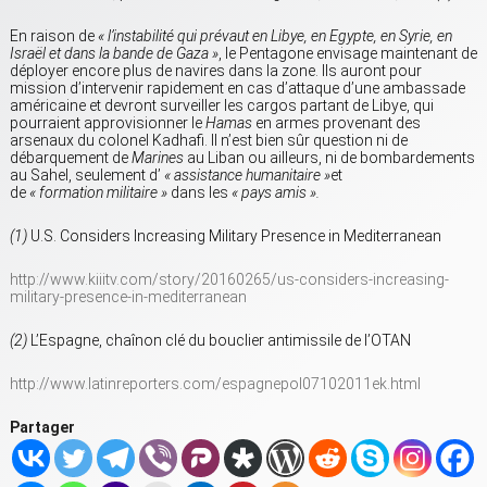
En raison de
« l’instabilité qui prévaut en Libye, en Egypte, en Syrie, en
Israël et dans la bande de Gaza »
, le Pentagone envisage maintenant de
déployer encore plus de navires dans la zone. Ils auront pour
mission d’intervenir rapidement en cas d’attaque d’une ambassade
américaine et devront surveiller les cargos partant de Libye, qui
pourraient approvisionner le
Hamas
en armes provenant des
arsenaux du colonel Kadhafi. Il n’est bien sûr question ni de
débarquement de
Marines
au Liban ou ailleurs, ni de bombardements
au Sahel, seulement d’
« assistance humanitaire »
et
de
« formation militaire »
dans les
« pays amis ».
(1)
U.S. Considers Increasing Military Presence in Mediterranean
http://www.kiiitv.com/story/20160265/us-considers-increasing-
military-presence-in-mediterranean
(2)
L’Espagne, chaînon clé du bouclier antimissile de l’OTAN
http://www.latinreporters.com/espagnepol07102011ek.html
Partager