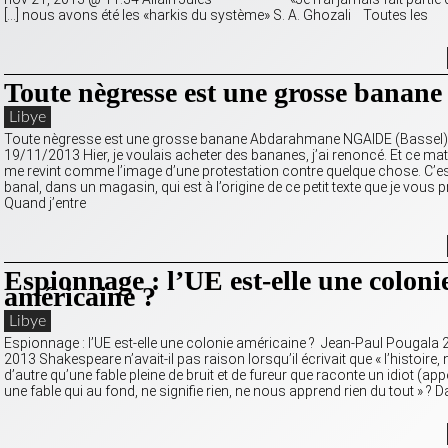
[…] nous avons été les «harkis du système» S. A. Ghozali Toutes les
Toute nègresse est une grosse banane
Libye
Toute nègresse est une grosse banane Abdarahmane NGAIDE (Bassel),
19/11/2013 Hier, je voulais acheter des bananes, j’ai renoncé. Et ce ma
me revint comme l’image d’une protestation contre quelque chose. C’es
banal, dans un magasin, qui est à l’origine de ce petit texte que je vous 
Quand j’entre
Espionnage : l’UE est-elle une coloni
américaine ?
Libye
Espionnage : l’UE est-elle une colonie américaine ? Jean-Paul Pougala
2013 Shakespeare n’avait-il pas raison lorsqu’il écrivait que « l’histoire, n
d’autre qu’une fable pleine de bruit et de fureur que raconte un idiot (appe
une fable qui au fond, ne signifie rien, ne nous apprend rien du tout » ? 