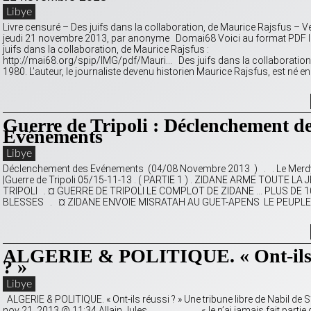
Libye
Livre censuré – Des juifs dans la collaboration, de Maurice Rajsfus – 
jeudi 21 novembre 2013, par anonyme Domai68 Voici au format PDF le
juifs dans la collaboration, de Maurice Rajsfus :
http://mai68.org/spip/IMG/pdf/Mauri… Des juifs dans la collaboration
1980. L’auteur, le journaliste devenu historien Maurice Rajsfus, est né e
Guerre de Tripoli : Déclenchement d
Evénements
Libye
Déclenchement des Evénements (04/08 Novembre 2013 ) . . Le Merd
|Guerre de Tripoli 05/15-11-13 . ( PARTIE 1 ) . ZIDANE ARME TOUTE L
TRIPOLI . ¤ GUERRE DE TRIPOLI LE COMPLOT DE ZIDANE … PLUS DE 
BLESSES . ¤ ZIDANE ENVOIE MISRATAH AU GUET-APENS LE PEUPLE 
ALGERIE & POLITIQUE. « Ont-ils 
? »
Libye
ALGERIE & POLITIQUE. « Ont-ils réussi ? » Une tribune libre de Nabil de S’
nov 21, 2013 @ 11:34 Allain Jules «Je n’ai jamais fait partie 