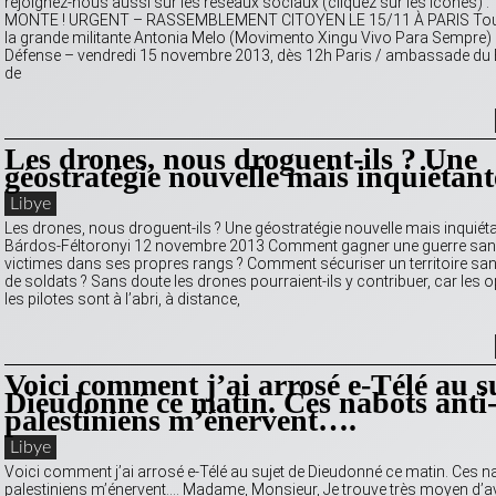
rejoignez-nous aussi sur les réseaux sociaux (cliquez sur les icônes
MONTE ! URGENT – RASSEMBLEMENT CITOYEN LE 15/11 À PARIS Tou
la grande militante Antonia Melo (Movimento Xingu Vivo Para Sempre) 
Défense – vendredi 15 novembre 2013, dès 12h Paris / ambassade du Bré
de
Les drones, nous droguent-ils ? Une
géostratégie nouvelle mais inquiétant
Libye
Les drones, nous droguent-ils ? Une géostratégie nouvelle mais inquiét
Bárdos-Féltoronyi 12 novembre 2013 Comment gagner une guerre sans
victimes dans ses propres rangs ? Comment sécuriser un territoire sa
de soldats ? Sans doute les drones pourraient-ils y contribuer, car les o
les pilotes sont à l’abri, à distance,
Voici comment j’ai arrosé e-Télé au s
Dieudonné ce matin. Ces nabots anti
palestiniens m’énervent….
Libye
Voici comment j’ai arrosé e-Télé au sujet de Dieudonné ce matin. Ces na
palestiniens m’énervent…. Madame, Monsieur, Je trouve très moyen d’a