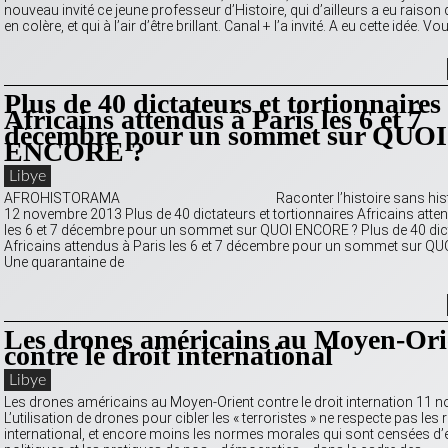
nouveau invité ce jeune professeur d’Histoire, qui d’ailleurs a eu raison 
en colère, et qui à l’air d’être brillant. Canal + l’a invité. A eu cette idée. Vo
Plus de 40 dictateurs et tortionnaires
Africains attendus à Paris les 6 et 7
décembre pour un sommet sur QUOI
ENCORE ?
Libye
AFROHISTORAMA Raconter l’histoire sans histoir
12 novembre 2013 Plus de 40 dictateurs et tortionnaires Africains atte
les 6 et 7 décembre pour un sommet sur QUOI ENCORE ? Plus de 40 dic
Africains attendus à Paris les 6 et 7 décembre pour un sommet sur 
Une quarantaine de
Les drones américains au Moyen-Ori
contre le droit international
Libye
Les drones américains au Moyen-Orient contre le droit internation 11 n
L’utilisation de drones pour cibler les « terroristes » ne respecte pas les 
international, et encore moins les normes morales qui sont censées d’