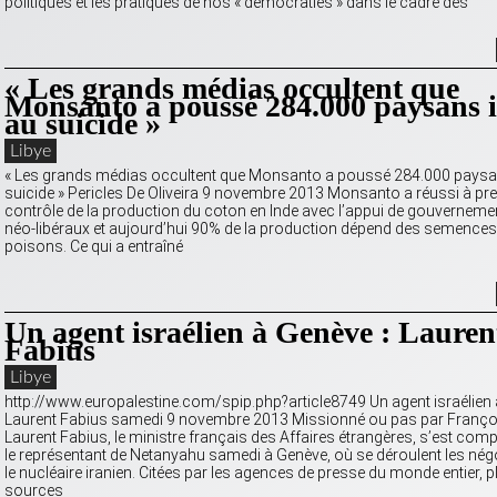
politiques et les pratiques de nos « démocraties » dans le cadre des
« Les grands médias occultent que
Monsanto a poussé 284.000 paysans 
au suicide »
Libye
« Les grands médias occultent que Monsanto a poussé 284.000 paysa
suicide » Pericles De Oliveira 9 novembre 2013 Monsanto a réussi à pre
contrôle de la production du coton en Inde avec l’appui de gouvernem
néo-libéraux et aujourd’hui 90% de la production dépend des semences
poisons. Ce qui a entraîné
Un agent israélien à Genève : Lauren
Fabius
Libye
http://www.europalestine.com/spip.php?article8749 Un agent israélien 
Laurent Fabius samedi 9 novembre 2013 Missionné ou pas par Françoi
Laurent Fabius, le ministre français des Affaires étrangères, s’est c
le représentant de Netanyahu samedi à Genève, où se déroulent les nég
le nucléaire iranien. Citées par les agences de presse du monde entier, p
sources