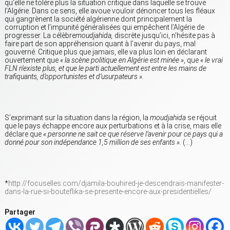
qu’elle ne tolère plus la situation critique dans laquelle se trouve
l’Algérie. Dans ce sens, elle avoue vouloir dénoncer tous les fléaux
qui gangrènent la société algérienne dont principalement la
corruption et l’impunité généralisées qui empêchent l’Algérie de
progresser. La célèbre
moudjahida,
discrète jusqu’ici, n’hésite pas à
faire part de son appréhension quant à l’avenir du pays, mal
gouverné. Critique plus que jamais, elle va plus loin en déclarant
ouvertement que
« la scène politique en Algérie est minée »
, que
« le vrai
FLN n’existe plus, et que le parti actuellement est entre les mains de
trafiquants, d’opportunistes et d’usurpateurs ».
S’exprimant sur la situation dans la région, la
moudjahida
se réjouit
que le pays échappe encore aux perturbations et à la crise, mais elle
déclare que
« personne ne sait ce que réserve l’avenir pour ce pays qui a
donné pour son indépendance 1,5 million de ses enfants ».
(…)
*
http://focuselles.com/djamila-bouhired-je-descendrais-manifester-
dans-la-rue-si-bouteflika-se-presente-encore-aux-presidentielles/
Partager