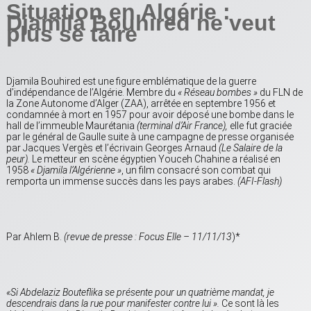
Situation en Algérie :
Djamila Bouhired ne veut
plus se taire
Djamila Bouhired est une figure emblématique de la guerre
d’indépendance de l’Algérie. Membre du
« Réseau bombes »
du FLN de
la Zone Autonome d’Alger (ZAA), arrêtée en septembre 1956 et
condamnée à mort en 1957 pour avoir déposé une bombe dans le
hall de l’immeuble Maurétania
(terminal d’Air France),
elle fut graciée
par le général de Gaulle suite à une campagne de presse organisée
par Jacques Vergès et l’écrivain Georges Arnaud
(Le Salaire de la
peur).
Le metteur en scène égyptien Youceh Chahine a réalisé en
1958
« Djamila l’Algérienne »
, un film consacré son combat qui
remporta un immense succès dans les pays arabes.
(AFI-Flash)
Par Ahlem B.
(revue de presse : Focus Elle – 11/11/13
)*
«Si Abdelaziz Bouteflika se présente pour un quatrième mandat, je
descendrais dans la rue pour manifester contre lui ».
Ce sont là les