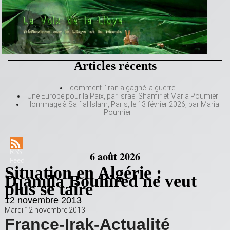
Articles récents
comment l’Iran a gagné la guerre
Une Europe pour la Paix, par Israël Shamir et Maria Poumier
Hommage à Saif al Islam, Paris, le 13 février 2026, par Maria
Poumier
RSS
6 août 2026
Feed
Situation en Algérie :
Djamila Bouhired ne veut
plus se taire
12 novembre 2013
Mardi 12 novembre 2013
France-Irak-Actualité