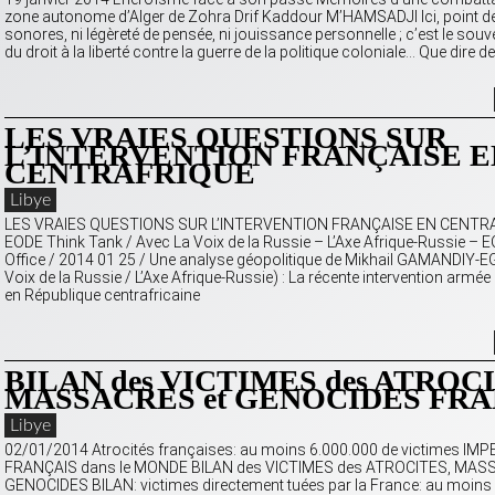
zone autonome d’Alger de Zohra Drif Kaddour M’HAMSADJI Ici, point d
sonores, ni légèreté de pensée, ni jouissance personnelle ; c’est le souven
du droit à la liberté contre la guerre de la politique coloniale… Que dire de
LES VRAIES QUESTIONS SUR
L’INTERVENTION FRANÇAISE E
CENTRAFRIQUE
Libye
LES VRAIES QUESTIONS SUR L’INTERVENTION FRANÇAISE EN CENTR
EODE Think Tank / Avec La Voix de la Russie – L’Axe Afrique-Russie – 
Office / 2014 01 25 / Une analyse géopolitique de Mikhail GAMANDIY-
Voix de la Russie / L’Axe Afrique-Russie) : La récente intervention armée
en République centrafricaine
BILAN des VICTIMES des ATROCI
MASSACRES et GENOCIDES FRA
Libye
02/01/2014 Atrocités françaises: au moins 6.000.000 de victimes IM
FRANÇAIS dans le MONDE BILAN des VICTIMES des ATROCITES, MAS
GENOCIDES BILAN: victimes directement tuées par la France: au moins 