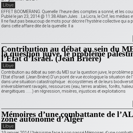
Libye
EFFET BOOMERANG. Quenelle: l’heure des comptes a sonné, et les co
Publié le jan 23, 2014 @ 11:38 Allain Jules …La Licra, le Crif, les médias et 
Il ne faut pas beaucoup de mots pour décrire l’hystérie collective qui a p
dans cette affaire dite de la quenelle. Il a
Contribution au débat au sein du ME
la question juive, le problème palesti
l’Etat d’Israël. (Jean Brière)
Libye
Contribution au débat au sein du MEI sur la question juive, le problème p
l’Etat d’Israël. (Jean Brière) D’un point de vue écologique la situation de
dans une situation catastrophique : écosystèmes et de leurs biodiversi
irréversiblement ravagés, ressources (eau, terres arables, forêts, halieu
énergétiques …….) en régression, misères, injustices et exploitations
Mémoires d’une combattante de l’A
zone autonome d’Alger
Libye
19 janvier 2014 L’héroïsme face à son passé Mémoires d’une combattan