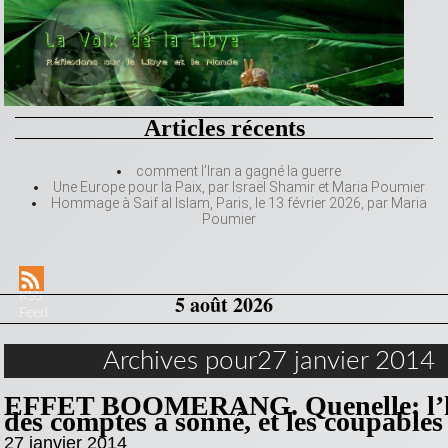
Articles récents
comment l’Iran a gagné la guerre
Une Europe pour la Paix, par Israël Shamir et Maria Poumier
Hommage à Saif al Islam, Paris, le 13 février 2026, par Maria
Poumier
RSS
5 août 2026
Feed
Archives pour27 janvier 2014
EFFET BOOMERANG. Quenelle: l’
des comptes a sonné, et les coupable
27 janvier 2014