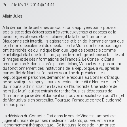
Publié le fév 16, 2014 @ 14:41
Allain Jules
A la demande de certaines associations appuyées par le pouvoir
socialiste et des éditocrates très vertueux véreux et adpetes de la
censure, les choses étaient claires, il fallait que l’humoriste
Dieudonné soit interdit. Il s’agissait bel et bien de l’homme en tant que
tel, et non spécialement du spectacle « Le Mur » dont deux passages
ont été retirés, ce qui indique bien que juger ce spectacle comme
étant illégal était une forfaiture, après le montage astucieux fait de vol
d’images et de désinformations de France 2. Le Conseil d’État a
rendu son arrêt dans la précipitation. Mais, Manuel Valls, pas au fait
du fonctionnement des Institutions de la République, a vu, après le
camouflet de Nantes, l’appui en sourdine du président de la
République en personne, demander le recours au Conseil d’État qui
ne pouvait que s’appuyer sur le spectacle interdit à Nantes et l’arrêt
du Tribunal administratif en faveur de l’humoriste. Une histoire de
nom (Le Mur), qui est entrain de rendre fous les détracteurs de
l’humoriste qui se désolidarisent du pouvoir socialiste aujourd’hui, et
de Manuel valls en particulier. Pourquoi l’arnaque contre Dieudonné
n’a pas pris ?
La décision du Conseil d’État dans le cas de Vincent Lambert est
jugée ahurissante par ses médecins traitants, qui veulent arrêter
l’acharnement thérapeutique… Ce fut aussi le cas de l’humoriste