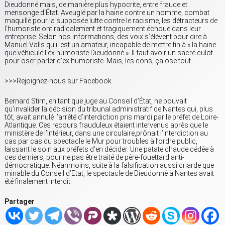
Dieudonné mais, de manière plus hypocrite, entre fraude et
mensonge d’État. Aveuglé par la haine contre un homme, combat
maquillé pour la supposée lutte contre le racisme, les détracteurs de
l’humoriste ont radicalement et tragiquement échoué dans leur
entreprise. Selon nos informations, des voix s’élèvent pour dire à
Manuel Valls qu’il est un amateur, incapable de mettre fin à « la haine
que véhicule l’ex humoriste Dieudonné ». Il faut avoir un sacré culot
pour oser parler d’ex humoriste. Mais, les cons, ça ose tout…
>>>Rejoignez-nous sur Facebook
Bernard Stirn, en tant que juge au Conseil d’État, ne pouvait
qu’invalider la décision du tribunal administratif de Nantes qui, plus
tôt, avait annulé l’arrêté d’interdiction pris mardi par le préfet de Loire-
Atlantique. Ces recours frauduleux étaient intervenus après que le
ministère de l’Intérieur, dans une circulaire,prônait l’interdiction au
cas par cas du spectacle le Mur pour troubles à l’ordre public,
laissant le soin aux préfets d’en décider. Une patate chaude cédée à
ces derniers, pour ne pas être traité de père-fouettard anti-
démocratique. Néanmoins, suite à la falsification aussi criarde que
minable du Conseil d’Etat, le spectacle de Dieudonné à Nantes avait
été finalement interdit.
Partager