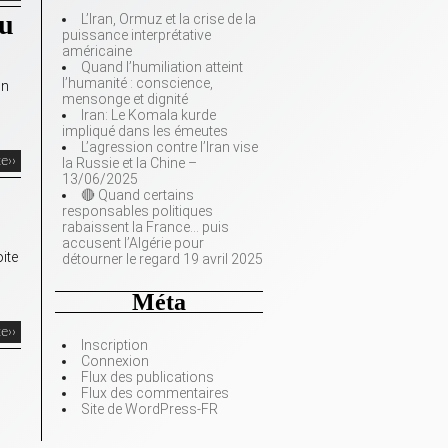
du
L’Iran, Ormuz et la crise de la
puissance interprétative
américaine
Quand l’humiliation atteint
l’humanité : conscience,
in
mensonge et dignité
Iran: Le Komala kurde
impliqué dans les émeutes
L’agression contre l’Iran vise
te››
la Russie et la Chine –
13/06/2025
🔴 Quand certains
responsables politiques
rabaissent la France… puis
accusent l’Algérie pour
ite
détourner le regard 19 avril 2025
Méta
te››
Inscription
Connexion
Flux des publications
Flux des commentaires
Site de WordPress-FR