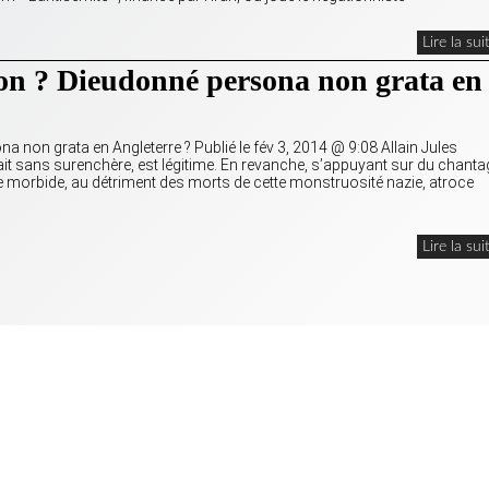
Lire la sui
n ? Dieudonné persona non grata en
non grata en Angleterre ? Publié le fév 3, 2014 @ 9:08 Allain Jules
ait sans surenchère, est légitime. En revanche, s’appuyant sur du chanta
e morbide, au détriment des morts de cette monstruosité nazie, atroce
Lire la sui