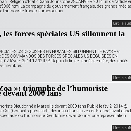
 Religion d’Etat ? Diana Johnstone 28 JANVIER 2014 url de l’article e
ticle5366.html La campagne du gouvernement français, des grands médias
aire l’humoriste franco-camerounais
Lire la sui
les forces spéciales US sillonnent la
PECIALES US DEGUISEES EN NOMADES SILLONNENT LE PAYS Par
BYE : DES COMMANDOS DES FORCES SPECIALES US DEGUISEES EN
évrier 2014 12:32 IRIB-Depuis la fin de l’année dernière, des unités
 des membres
Lire la sui
a »: triomphe de l’humoriste
 devant 2000 fans
oriste Dieudonné à Marseille devant 2000 fans Publié le fév 2, 2014 @
 Crif (Conseil représentatif des institutions juives de France) avait appel
de spectacle où l’humoriste Dieudonné devait donner une représentation
Lire la sui