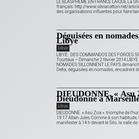
LE BLASPHÈME EN FRANCE LAÏQUE La Shoah :
français: http://www.silviacattori.net/ar
des organisations influentes pour faire t
Déguisées en nomades, 
Libye
Libye
LIBYE : DES COMMANDOS DES FORCES S
Tourtaux – Dimanche 2 février 2014 LI
NOMADES SILLONNENT LE PAYS dimanche, 02 f
Delta, déguisées en nomades, encadrent
DIEUDONNE. « Asu Zo
Dieudonné à Marseille
Libye
DIEUDONNE. « Asu Zoa »: triomphe de l’hum
19:17 Allain Jules Comme à son habitude, le
manifester à 14 h devant le Silo, la salle 