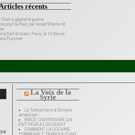
Articles récents
’Iran a gagné la guerre
e pour la Paix, par Israël Shamir et
er
 Saif al Islam, Paris, le 13 février
aria Poumier
La Voix de la
Syrie
La Türkiye face à l’Empire
américain
BRICS: L’ADVERSAIRE QUI
FAIT PEUR A L’OCCIDENT
COMMENT LA COCAÏNE,
dial
FORMIDABLE TRANQUILISANT