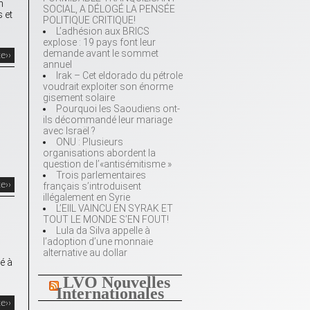
n
SOCIAL, A DÉLOGÉ LA PENSÉE
 et
POLITIQUE CRITIQUE!
L’adhésion aux BRICS
explose : 19 pays font leur
demande avant le sommet
te››
annuel
Irak – Cet eldorado du pétrole
voudrait exploiter son énorme
gisement solaire
Pourquoi les Saoudiens ont-
ils décommandé leur mariage
avec Israël ?
ONU : Plusieurs
organisations abordent la
question de l’«antisémitisme »
Trois parlementaires
te››
français s’introduisent
illégalement en Syrie
L’EIIL VAINCU EN SYRAK ET
TOUT LE MONDE S’EN FOUT!
Lula da Silva appelle à
l’adoption d’une monnaie
alternative au dollar
é à
LVO Nouvelles
Internationales
te››