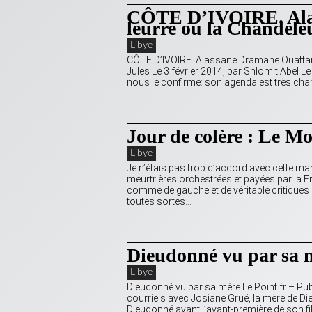
CÔTE D’IVOIRE. Alas
leurre ou la Chandele
Libye
CÔTE D’IVOIRE. Alassane Dramane Ouattara: 
Jules Le 3 février 2014, par Shlomit Abel L
nous le confirme: son agenda est très cha
Jour de colère : Le M
Libye
Je n’étais pas trop d’accord avec cette ma
meurtrières orchestrées et payées par la F
comme de gauche et de véritable critiques c
toutes sortes…
Dieudonné vu par sa 
Libye
Dieudonné vu par sa mère Le Point.fr – Pu
courriels avec Josiane Grué, la mère de Dieu
Dieudonné avant l’avant-première de son film