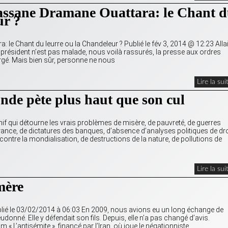
sane Dramane Ouattara: le Chant 
ur ?
le Chant du leurre ou la Chandeleur ? Publié le fév 3, 2014 @ 12:23 Alla
e président n’est pas malade, nous voilà rassurés, la presse aux ordres
rgé. Mais bien sûr, personne ne nous
Lire la sui
onde pète plus haut que son cul
nif qui détourne les vrais problèmes de misère, de pauvreté, de guerres
rance, de dictatures des banques, d’absence d’analyses politiques de dro
ontre la mondialisation, de destructions de la nature, de pollutions de
Lire la sui
mère
blié le 03/02/2014 à 06:03 En 2009, nous avions eu un long échange de
donné. Elle y défendait son fils. Depuis, elle n’a pas changé d’avis.
 « L’antisémite », financé par l’Iran, où joue le négationniste