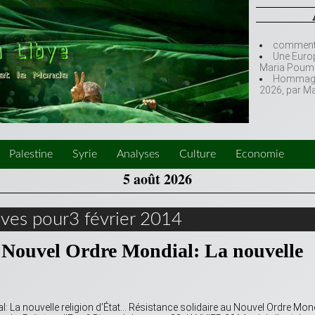
comment l
Une Europ
Maria Poumi
Hommage à
2026, par M
Palestine
Syrie
Analyses
Culture
Economie
5 août 2026
ives pour3 février 2014
 Nouvel Ordre Mondial: La nouvelle
 La nouvelle religion d’État… Résistance solidaire au Nouvel Ordre Mon