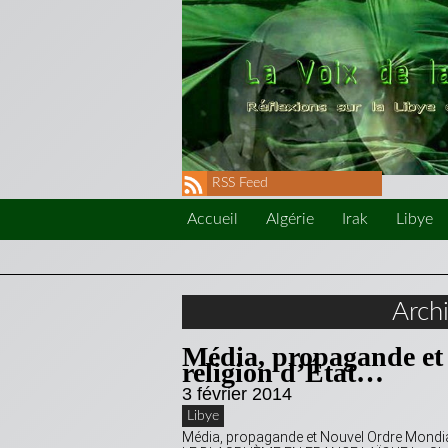
RSS Feed
Accueil
Algérie
Irak
Libye
Arch
Média, propagande et
religion d’État…
3 février 2014
Libye
Média, propagande et Nouvel Ordre Mondial: