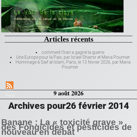
Articles récents
comment l’Iran a gagné la guerre
Une Europe pour la Paix, par Israël Shamir et Maria Poumier
Hommage à Saif al Islam, Paris, le 13 février 2026, par Maria
Poumier
RSS
9 août 2026
Feed
Archives pour26 février 2014
Banane : La « toxicité grave »
des Fongicides et pesticides de
nouveau en débat