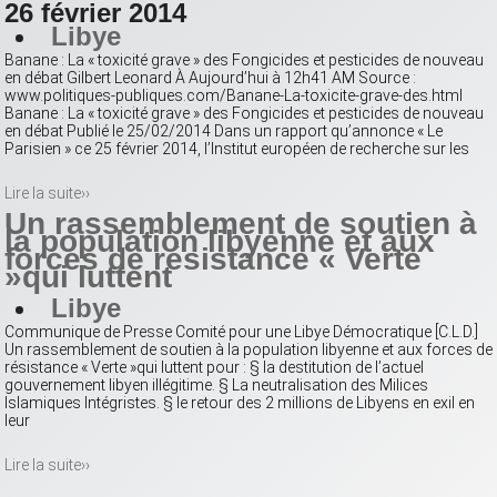
26 février 2014
Libye
Banane : La « toxicité grave » des Fongicides et pesticides de nouveau
en débat Gilbert Leonard À Aujourd’hui à 12h41 AM Source :
www.politiques-publiques.com/Banane-La-toxicite-grave-des.html
Banane : La « toxicité grave » des Fongicides et pesticides de nouveau
en débat Publié le 25/02/2014 Dans un rapport qu’annonce « Le
Parisien » ce 25 février 2014, l’Institut européen de recherche sur les
Lire la suite››
Un rassemblement de soutien à
la population libyenne et aux
forces de résistance « Verte
»qui luttent
Libye
Communique de Presse Comité pour une Libye Démocratique [C.L.D.]
Un rassemblement de soutien à la population libyenne et aux forces de
résistance « Verte »qui luttent pour : § la destitution de l’actuel
gouvernement libyen illégitime. § La neutralisation des Milices
Islamiques Intégristes. § le retour des 2 millions de Libyens en exil en
leur
Lire la suite››