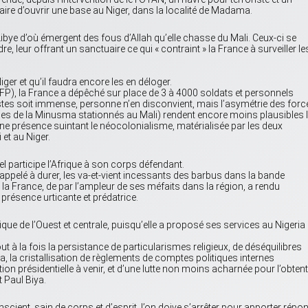
aire d’ouvrir une base au Niger, dans la localité de Madama.
ibye d’où émergent des fous d’Allah qu’elle chasse du Mali. Ceux-ci se
e, leur offrant un sanctuaire ce qui « contraint » la France à surveiller le
ger et qu’il faudra encore les en déloger.
FP), la France a dépêché sur place de 3 à 4000 soldats et personnels
distes soit immense, personne n’en disconvient, mais l’asymétrie des forc
mes de la Minusma stationnés au Mali) rendent encore moins plausibles 
 une présence suintant le néocolonialisme, matérialisée par les deux
 et au Niger.
 participe l’Afrique à son corps défendant.
 appelé à durer, les va-et-vient incessants des barbus dans la bande
t la France, de par l’ampleur de ses méfaits dans la région, a rendu
résence urticante et prédatrice.
ique de l’Ouest et centrale, puisqu’elle a proposé ses services au Nigeria 
à la fois la persistance de particularismes religieux, de déséquilibres
 la cristallisation de règlements de comptes politiques internes
ction présidentielle à venir, et d’une lutte non moins acharnée pour l’obten
t Paul Biya.
scient, sain de corps et d’esprit, l’on doive s’arrêter pour apporter répo