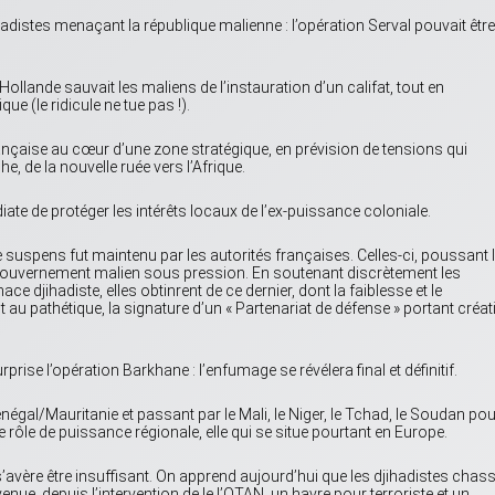
hadistes menaçant la république malienne : l’opération Serval pouvait être
ollande sauvait les maliens de l’instauration d’un califat, tout en
ue (le ridicule ne tue pas !).
rançaise au cœur d’une zone stratégique, en prévision de tensions qui
, de la nouvelle ruée vers l’Afrique.
ate de protéger les intérêts locaux de l’ex-puissance coloniale.
, le suspens fut maintenu par les autorités françaises. Celles-ci, poussant 
e gouvernement malien sous pression. En soutenant discrètement les
ce djihadiste, elles obtinrent de ce dernier, dont la faiblesse et le
au pathétique, la signature d’un « Partenariat de défense » portant créat
rise l’opération Barkhane : l’enfumage se révélera final et définitif.
négal/Mauritanie et passant par le Mali, le Niger, le Tchad, le Soudan pou
 le rôle de puissance régionale, elle qui se situe pourtant en Europe.
s’avère être insuffisant. On apprend aujourd’hui que les djihadistes chas
enue, depuis l’intervention de le l’OTAN, un havre pour terroriste et un