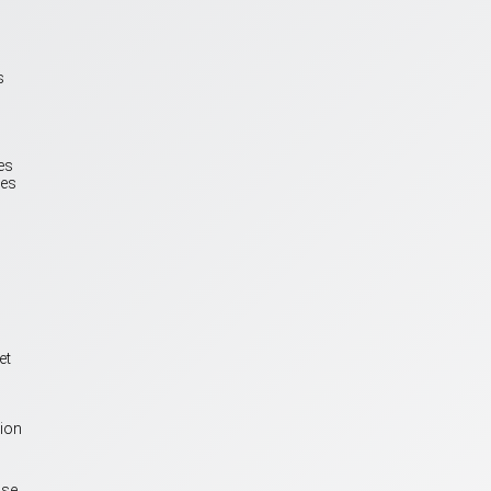
s
es
les
et
tion
nse