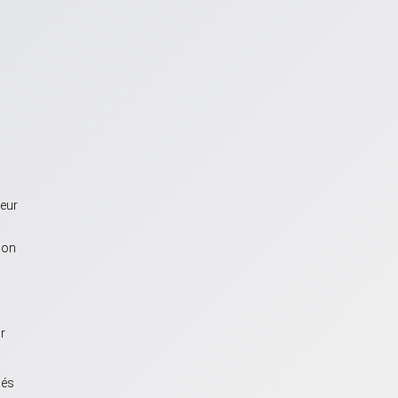
leur
ion
r
sés