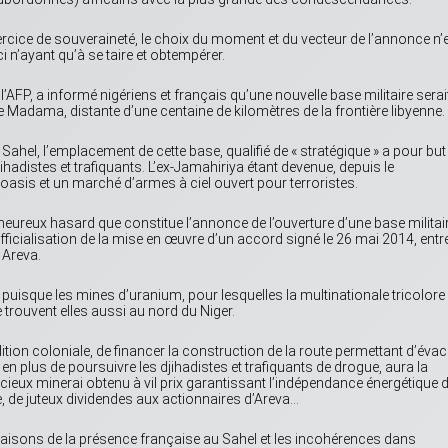
ercice de souveraineté, le choix du moment et du vecteur de l’annonce n’
 n’ayant qu’à se taire et obtempérer.
’AFP, a informé nigériens et français qu’une nouvelle base militaire serai
de Madama, distante d’une centaine de kilomètres de la frontière libyenne.
 Sahel, l’emplacement de cette base, qualifié de « stratégique » a pour but
ihadistes et trafiquants. L’ex-Jamahiriya étant devenue, depuis le
sis et un marché d’armes à ciel ouvert pour terroristes.
le heureux hasard que constitue l’annonce de l’ouverture d’une base militai
officialisation de la mise en œuvre d’un accord signé le 26 mai 2014, entre
 Areva.
puisque les mines d’uranium, pour lesquelles la multinationale tricolore
trouvent elles aussi au nord du Niger.
ition coloniale, de financer la construction de la route permettant d’éva
, en plus de poursuivre les djihadistes et trafiquants de drogue, aura la
ieux minerai obtenu à vil prix garantissant l’indépendance énergétique 
, de juteux dividendes aux actionnaires d’Areva…
 raisons de la présence française au Sahel et les incohérences dans