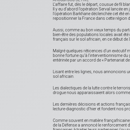
L’affaire fut, dès le départ, cousue de fil bla
Il y eu d’abord l’opération Serval lancée en
l’opération Barkhane déclenchée cet été en 
repositionner la France dans cette région d’
Aussi, comme au bon vieux temps du partag
bien-être des populations locales avait été 
français sur le sol africain, en ce début de
Malgré quelques réticences d’un exécutif m
bonne fortune qu’à l’interventionnisme du 
entérinée par un accord de « Partenariat de 
Lisant entre les lignes, nous annoncions u
sol africain.
Les dialectiques de la lutte contre le terrori
drogue nous apparaissaient alors comme 
Les dernières décisions et actions français
lecture-diagnostic d’hier et fondent nos p
Comme souvent en matière françafricaine,
de la Défense a annoncé le renforcement du 
françaises à traiter leurs partenaires (o