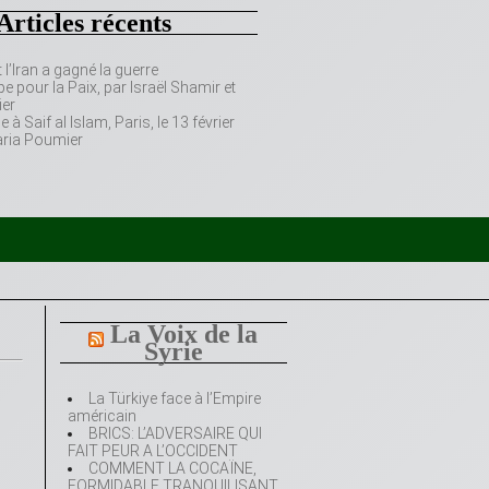
Articles récents
’Iran a gagné la guerre
e pour la Paix, par Israël Shamir et
er
 Saif al Islam, Paris, le 13 février
aria Poumier
La Voix de la
Syrie
La Türkiye face à l’Empire
américain
BRICS: L’ADVERSAIRE QUI
FAIT PEUR A L’OCCIDENT
COMMENT LA COCAÏNE,
FORMIDABLE TRANQUILISANT