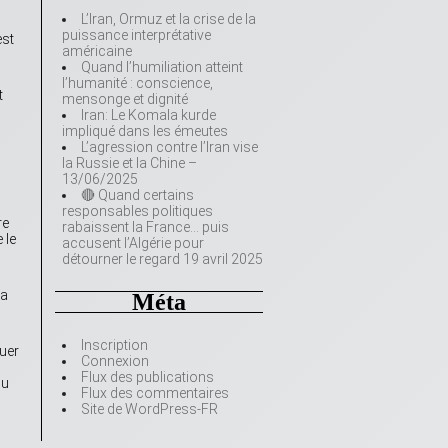
L’Iran, Ormuz et la crise de la
puissance interprétative
est
américaine
Quand l’humiliation atteint
l’humanité : conscience,
t
mensonge et dignité
Iran: Le Komala kurde
impliqué dans les émeutes
L’agression contre l’Iran vise
la Russie et la Chine –
13/06/2025
🔴 Quand certains
responsables politiques
re
rabaissent la France… puis
 le
accusent l’Algérie pour
détourner le regard 19 avril 2025
 a
Méta
Inscription
cuer
Connexion
Flux des publications
du
Flux des commentaires
Site de WordPress-FR