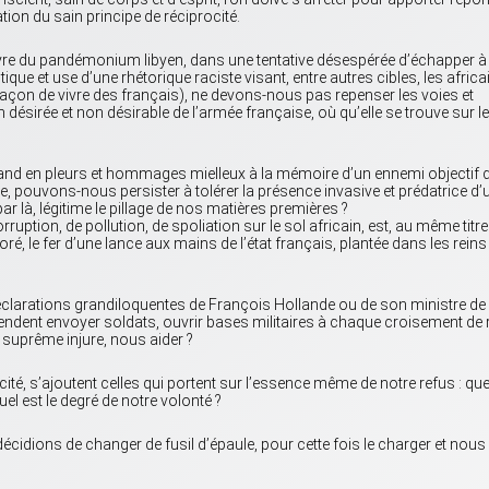
tion du sain principe de réciprocité.
vre du pandémonium libyen, dans une tentative désespérée d’échapper à 
ique et use d’une rhétorique raciste visant, entre autres cibles, les africa
a façon de vivre des français), ne devons-nous pas repenser les voies et
 désirée et non désirable de l’armée française, où qu’elle se trouve sur le
and en pleurs et hommages mielleux à la mémoire d’un ennemi objectif 
e, pouvons-nous persister à tolérer la présence invasive et prédatrice d’
r là, légitime le pillage de nos matières premières ?
ption, de pollution, de spoliation sur le sol africain, est, au même titre
é, le fer d’une lance aux mains de l’état français, plantée dans les reins
clarations grandiloquentes de François Hollande ou de son ministre de 
tendent envoyer soldats, ouvrir bases militaires à chaque croisement de 
t suprême injure, nous aider ?
ité, s’ajoutent celles qui portent sur l’essence même de notre refus : qu
el est le degré de notre volonté ?
décidions de changer de fusil d’épaule, pour cette fois le charger et nous