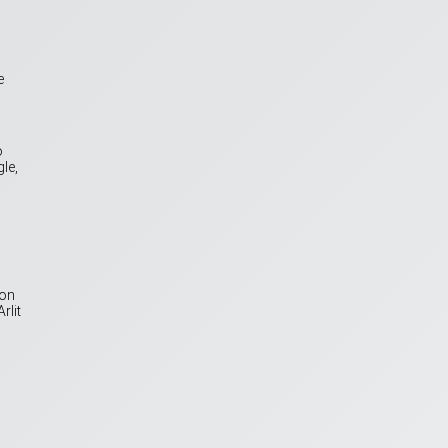
e
o
le,
ion
rlit