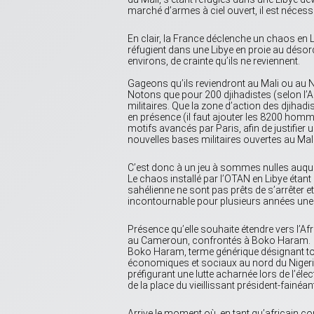
marché d’armes à ciel ouvert, il est nécess
En clair, la France déclenche un chaos en L
réfugient dans une Libye en proie au désordr
environs, de crainte qu’ils ne reviennent.
Gageons qu’ils reviendront au Mali ou au Ni
Notons que pour 200 djihadistes (selon l’A
militaires. Que la zone d’action des djiha
en présence (il faut ajouter les 8200 hom
motifs avancés par Paris, afin de justifier
nouvelles bases militaires ouvertes au Mali
C’est donc à un jeu à sommes nulles auquel
Le chaos installé par l’OTAN en Libye étant
sahélienne ne sont pas prêts de s’arrêter e
incontournable pour plusieurs années une p
Présence qu’elle souhaite étendre vers l’Afr
au Cameroun, confrontés à Boko Haram.
Boko Haram, terme générique désignant tout 
économiques et sociaux au nord du Nigeria,
préfigurant une lutte acharnée lors de l’éle
de la place du vieillissant président-fainéan
Arrive le moment où, en tant qu’africain con