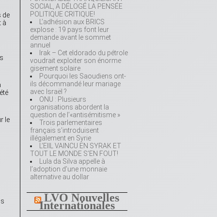
SOCIAL, A DÉLOGÉ LA PENSÉE
POLITIQUE CRITIQUE!
s de
L’adhésion aux BRICS
t à
explose : 19 pays font leur
demande avant le sommet
annuel
Irak – Cet eldorado du pétrole
es
voudrait exploiter son énorme
gisement solaire
Pourquoi les Saoudiens ont-
ils décommandé leur mariage
a
avec Israël ?
été
ONU : Plusieurs
organisations abordent la
question de l’«antisémitisme »
r le
Trois parlementaires
français s’introduisent
illégalement en Syrie
L’EIIL VAINCU EN SYRAK ET
TOUT LE MONDE S’EN FOUT!
Lula da Silva appelle à
l’adoption d’une monnaie
alternative au dollar
LVO Nouvelles
is
Internationales