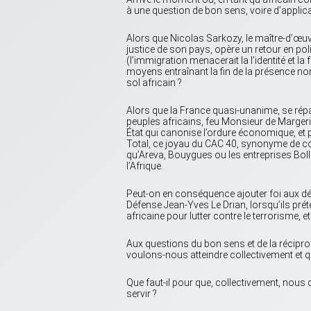
à une question de bon sens, voire d’applica
Alors que Nicolas Sarkozy, le maître-d’œu
justice de son pays, opère un retour en polit
(l’immigration menacerait la l’identité et l
moyens entraînant la fin de la présence non
sol africain ?
Alors que la France quasi-unanime, se rép
peuples africains, feu Monsieur de Margeri
État qui canonise l’ordure économique, et pa
Total, ce joyau du CAC 40, synonyme de corru
qu’Areva, Bouygues ou les entreprises Bollor
l’Afrique.
Peut-on en conséquence ajouter foi aux dé
Défense Jean-Yves Le Drian, lorsqu’ils pré
africaine pour lutter contre le terrorisme, e
Aux questions du bon sens et de la réciproc
voulons-nous atteindre collectivement et qu
Que faut-il pour que, collectivement, nous 
servir ?