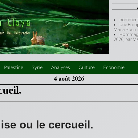
comment l
Une Europ
Maria Poumi
Hommage à
2026, par M
Palestine
Syrie
Analyses
Culture
Economie
4 août 2026
cueil.
ise ou le cercueil.