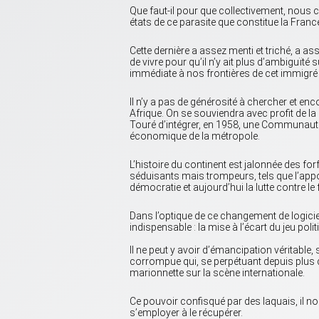
Que faut-il pour que collectivement, nous
états de ce parasite que constitue la Franc
Cette dernière a assez menti et triché, a as
de vivre pour qu’il n’y ait plus d’ambiguïté s
immédiate à nos frontières de cet immigré 
Il n’y a pas de générosité à chercher et en
Afrique. On se souviendra avec profit de la
Touré d’intégrer, en 1958, une Communauté
économique de la métropole.
L’histoire du continent est jalonnée des f
séduisants mais trompeurs, tels que l’appo
démocratie et aujourd’hui la lutte contre
Dans l’optique de ce changement de logicie
indispensable : la mise à l’écart du jeu pol
Il ne peut y avoir d’émancipation véritable,
corrompue qui, se perpétuant depuis plus de
marionnette sur la scène internationale.
Ce pouvoir confisqué par des laquais, il nou
s’employer à le récupérer.