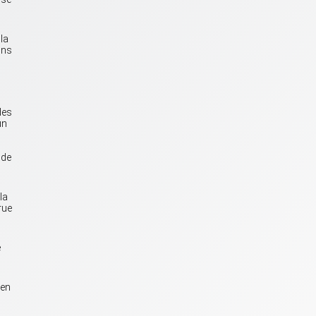
la
ins
des
un
 de
la
rue
e
 en