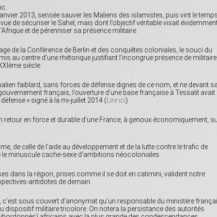
nc.
 janvier 2013, sensée sauver les Maliens des islamistes, puis vint le temp
vue de sécuriser le Sahel, mais dont l’objectif véritable visait évidemmen
Afrique et de pérenniser sa présence militaire.
e de la Conférence de Berlin et des conquêtes coloniales, le souci du
mis au centre d’une rhétorique justifiant l’incongrue présence de militair
 XXIème siècle.
alien faiblard, sans forces de défense dignes de ce nom, et ne devant s
gouvernement français, l’ouverture d’une base française à Tessalit avait 
défense » signé à la mi-juillet 2014 (
Lire ici
).
n retour en force et durable d’une France, à genoux économiquement, su
sme, de celle de l’aide au développement et de la lutte contre le trafic de
le minuscule cache-sexe d’ambitions néocoloniales.
es dans la région, prises comme il se doit en catimini, valident notre
ropectives-antidotes de demain.
 c’est sous couvert d’anonymat qu’un responsable du ministère frança
dispositif militaire tricolore. On notera la persistance des autorités
u subordonnés) africains avec la plus grande des condescendances.