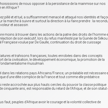
 choisissions de nous opposer à la persistance de la mainmise sur nos
e en Afrique ?
sez pillé et et tué, a suffisamment menacé et attaqué nos identités et faç
ur la marche à suivre et surtout la direction à lui faire prendre : la recondu
voleur et assassin.
core moins à trouver dans les actions de la patrie des droits de l’homme 
 réaction de son exécutif, lors du refus manifesté par la Guinée de Sékou
 Française voulue par De Gaulle, continuation du droit de cuissage
orfaitures et trahisons françaises, toutes enrobées dans des concepts
rt de la civilisation, le développement économique, la promotion de la
 le fondamentalisme musulman.
l dans les relations pays Africains/France, un préalable est nécessaire e
itique d’une élite complice de la France et tout comme elle prédatrice.
 si reste accrochée aux plus hauts cercles du pouvoir la classe politique
 cinquante ans, est responsable du retard de l’Afrique, et de son statut
s faut, peuples d’Afrique avoir le courage et la volonté collective de