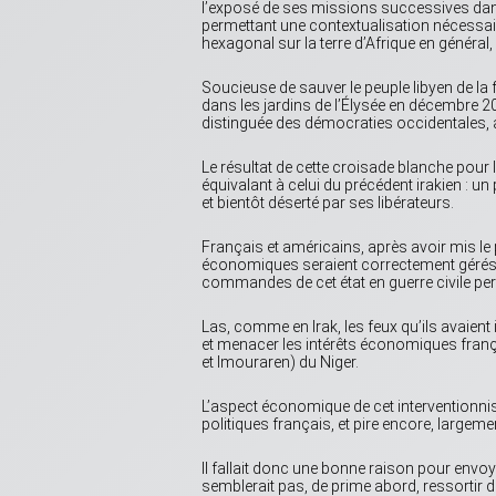
l’exposé de ses missions successives dans
permettant une contextualisation nécessai
hexagonal sur la terre d’Afrique en général, 
Soucieuse de sauver le peuple libyen de la f
dans les jardins de l’Élysée en décembre 2
distinguée des démocraties occidentales
Le résultat de cette croisade blanche pour 
équivalant à celui du précédent irakien : un
et bientôt déserté par ses libérateurs.
Français et américains, après avoir mis le 
économiques seraient correctement gérés p
commandes de cet état en guerre civile per
Las, comme en Irak, les feux qu’ils avaient i
et menacer les intérêts économiques françai
et Imouraren) du Niger.
L’aspect économique de cet interventionni
politiques français, et pire encore, large
Il fallait donc une bonne raison pour envo
semblerait pas, de prime abord, ressortir d