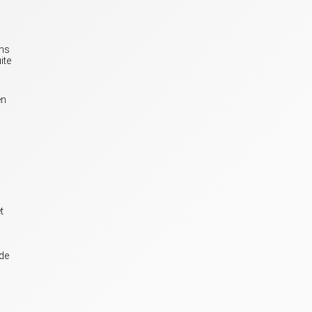
ons
ite
en
t
 de