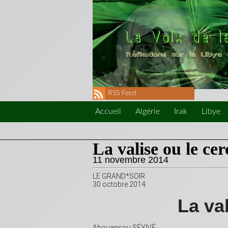
RSS Feed
Accueil
Algérie
Irak
Libye
La valise ou le cer
11 novembre 2014
LE GRAND*SOIR
30 octobre 2014
La val
Ahouansou SÉYIVÉ