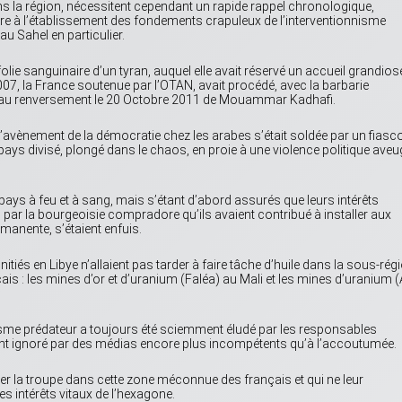
 la région, nécessitent cependant un rapide rappel chronologique,
re à l’établissement des fondements crapuleux de l’interventionnisme
au Sahel en particulier.
olie sanguinaire d’un tyran, auquel elle avait réservé un accueil grandios
007, la France soutenue par l’OTAN, avait procédé, avec la barbarie
, au renversement le 20 Octobre 2011 de Mouammar Kadhafi.
l’avènement de la démocratie chez les arabes s’était soldée par un fiasc
 pays divisé, plongé dans le chaos, en proie à une violence politique aveug
pays à feu et à sang, mais s’étant d’abord assurés que leurs intérêts
ar la bourgeoisie compradore qu’ils avaient contribué à installer aux
manente, s’étaient enfuis.
nitiés en Libye n’allaient pas tarder à faire tâche d’huile dans la sous-rég
s : les mines d’or et d’uranium (Faléa) au Mali et les mines d’uranium (A
sme prédateur a toujours été sciemment éludé par les responsables
ment ignoré par des médias encore plus incompétents qu’à l’accoutumée.
yer la troupe dans cette zone méconnue des français et qui ne leur
es intérêts vitaux de l’hexagone.