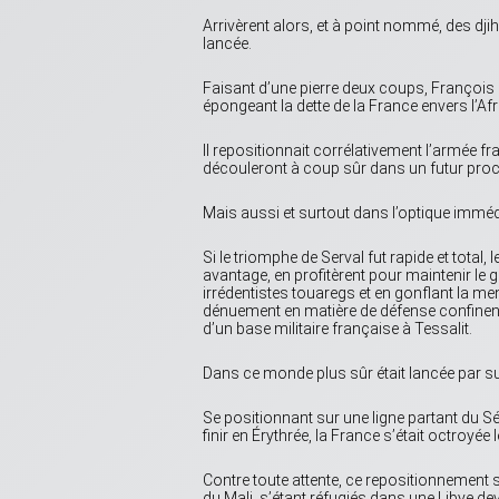
Arrivèrent alors, et à point nommé, des dji
lancée.
Faisant d’une pierre deux coups, François H
épongeant la dette de la France envers l’Afriq
Il repositionnait corrélativement l’armée f
découleront à coup sûr dans un futur proche
Mais aussi et surtout dans l’optique immédi
Si le triomphe de Serval fut rapide et total
avantage, en profitèrent pour maintenir l
irrédentistes touaregs et en gonflant la mena
dénuement en matière de défense confinent 
d’un base militaire française à Tessalit.
Dans ce monde plus sûr était lancée par surp
Se positionnant sur une ligne partant du Sé
finir en Érythrée, la France s’était octroyée
Contre toute attente, ce repositionnement 
du Mali, s’étant réfugiés dans une Libye dev