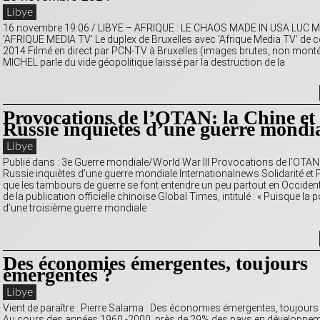
Libye
16 novembre 19:06 / LIBYE – AFRIQUE : LE CHAOS MADE IN USA LUC 
‘AFRIQUE MEDIA TV’ Le duplex de Bruxelles avec ‘Afrique Media TV’ de 
2014 Filmé en direct par PCN-TV à Bruxelles (images brutes, non mont
MICHEL parle du vide géopolitique laissé par la destruction de la
Provocations de l’OTAN: la Chine et 
Russie inquiètes d’une guerre mondi
Libye
Publié dans : 3e Guerre mondiale/World War III Provocations de l’OTAN: 
Russie inquiètes d’une guerre mondiale Internationalnews Solidarité et
que les tambours de guerre se font entendre un peu partout en Occident,
de la publication officielle chinoise Global Times, intitulé : « Puisque la p
d’une troisième guerre mondiale
Des économies émergentes, toujours
émergentes ?
Libye
Vient de paraître : Pierre Salama : Des économies émergentes, toujour
Au cours des années 1960 -2000, près de 29% des pays en développe