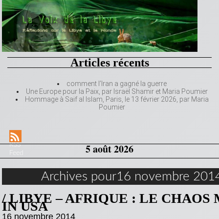
Articles récents
comment l’Iran a gagné la guerre
Une Europe pour la Paix, par Israël Shamir et Maria Poumier
Hommage à Saif al Islam, Paris, le 13 février 2026, par Maria
Poumier
RSS
5 août 2026
Feed
Archives pour16 novembre 201
/ LIBYE – AFRIQUE : LE CHAOS
IN USA
16 novembre 2014