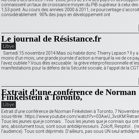
connaissent un taux de croissance moyen du PIB supérieur à celui des 
1,53 point. Au cours des années 2000 à 2011, ce pourcentage s’accroi
considérablement : 90% des pays en développement ont
Le journal de Résistance.fr
Libye
Samedi 15 novembre 2014 Mais où habite donc Thierry Lepaon ? Il y a
moins d’un mois, une grande journée d’action a marqué la vie de ce pa
l’avez oubliée ? Vous êtes excusable : la grève interprofessionnelle et le
manifestations pour la défens de la Sécurité sociale, à l’appel de la CGT,
Extrait d’une conférence de Norman
Finkelstein à Toronto,
Libye
Extrait d’une conférence de Norman Finkelstein à Toronto, 7 Novembr
sous-titrée : https://www.youtube.com/watch?v=03AwU_3vsKM Retrans
Tous les jeunes que je connais… Tous les jeunes que je connais qui ont 
ans, absolument tous, sont sous antidépresseurs. Zoloft, Respitol… (r
l’audience). Tous sont déprimés. D’ailleurs, pas sous UN seul antidépre