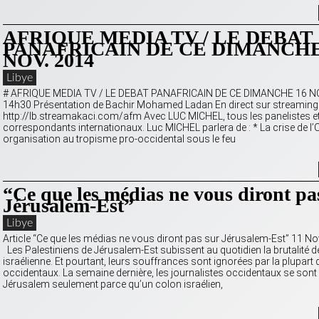
AFRIQUE MEDIA TV / LE DEBAT
PANAFRICAIN DE CE DIMANCHE
NOV. 2014
Libye
# AFRIQUE MEDIA TV / LE DEBAT PANAFRICAIN DE CE DIMANCHE 16 NO
14h30 Présentation de Bachir Mohamed Ladan En direct sur streaming
http://lb.streamakaci.com/afm Avec LUC MICHEL, tous les panelistes et
correspondants internationaux. Luc MICHEL parlera de : * La crise de l
organisation au tropisme pro-occidental sous le feu
“Ce que les médias ne vous diront pa
Jérusalem-Est”
Libye
Article “Ce que les médias ne vous diront pas sur Jérusalem-Est” 11 
Les Palestiniens de Jérusalem-Est subissent au quotidien la brutalité d
israélienne. Et pourtant, leurs souffrances sont ignorées par la plupar
occidentaux. La semaine dernière, les journalistes occidentaux se sont
Jérusalem seulement parce qu’un colon israélien,