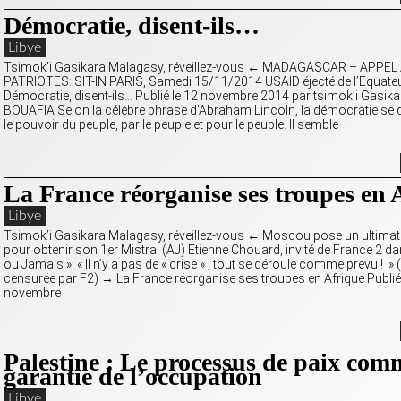
Démocratie, disent-ils…
Libye
Tsimok’i Gasikara Malagasy, réveillez-vous ← MADAGASCAR – APPEL
PATRIOTES: SIT-IN PARIS, Samedi 15/11/2014 USAID éjecté de l’Equate
Démocratie, disent-ils… Publié le 12 novembre 2014 par tsimok’i Gasika
BOUAFIA Selon la célèbre phrase d’Abraham Lincoln, la démocratie se
le pouvoir du peuple, par le peuple et pour le peuple. Il semble
La France réorganise ses troupes en 
Libye
Tsimok’i Gasikara Malagasy, réveillez-vous ← Moscou pose un ultima
pour obtenir son 1er Mistral (AJ) Etienne Chouard, invité de France 2 da
ou Jamais »: « Il n’y a pas de « crise » , tout se déroule comme prevu ! »
censurée par F2) → La France réorganise ses troupes en Afrique Publié
novembre
Palestine : Le processus de paix com
garantie de l’occupation
Libye