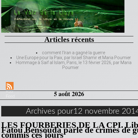
Articles récents
comment l’Iran a gagné la guerre
Une Europe pour la Paix, par Israël Shamir et Maria Poumier
Hommage à Saif al Islam, Paris, le 13 février 2026, par Maria
Poumier
RSS
5 août 2026
Feed
Archives pour12 novembre 201
LES FOURBERIES DE LA CPI. Lib
Fatou Bensouda parle de crimes de g
commis ces jours