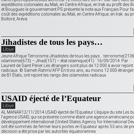
expéditions coloniales au Mali, en Centre Afrique, en Irak au profit des B
et Bouygues le gouvernement PS présente la note aux Français Pour fai
coût des expéditions coloniales au Mali, en Centre Afrique, en Irak au pr
Bolloré, Aréva
Jihadistes de tous les pays…
Libye
Jeune Afrique Terrorisme Jihadistes de tous les pays… terrorisme(2136
islamisme(673) – Jihad(157) – état islamique(41) 16/09/2014 Par
Laurent de Saint Périer Les étrangers sont plus de 12 000 à avoir rejoint
radicaux. © Sameh Rahmi/AFP En trois ans, au moins 12 000 étrangers
de 81 États, ont rejoint les rangs des islamistes radicaux.
USAID éjecté de l’Equateur
Libye
AL MANAR12/11/2014 USAID éjecté de l’Equateur L’équipe du site Les b
l’agence USAID, qui se présente comme étant une agence américaine po
développement international (United States Agency for International D
ont été sommés de fermer leurs portes en Equateur après 53 ans de pr
décision a été prise par les autorités équatoriennes