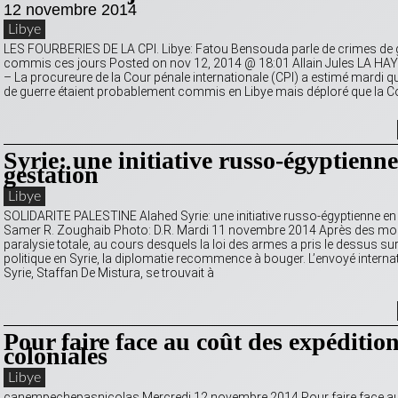
12 novembre 2014
Libye
LES FOURBERIES DE LA CPI. Libye: Fatou Bensouda parle de crimes de 
commis ces jours Posted on nov 12, 2014 @ 18:01 Allain Jules LA HA
– La procureure de la Cour pénale internationale (CPI) a estimé mardi 
de guerre étaient probablement commis en Libye mais déploré que la Co
Syrie: une initiative russo-égyptienne
gestation
Libye
SOLIDARITE PALESTINE Alahed Syrie: une initiative russo-égyptienne en
Samer R. Zoughaib Photo: D.R. Mardi 11 novembre 2014 Après des mo
paralysie totale, au cours desquels la loi des armes a pris le dessus sur
politique en Syrie, la diplomatie recommence à bouger. L’envoyé interna
Syrie, Staffan De Mistura, se trouvait à
Pour faire face au coût des expéditio
coloniales
Libye
canempechepasnicolas Mercredi 12 novembre 2014 Pour faire face au