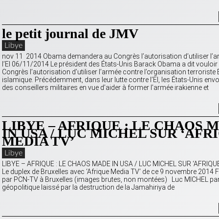
le petit journal de JMV
Libye
nov 11 2014 Obama demandera au Congrès l’autorisation d’utiliser l’
l’EI 06/11/2014 Le président des États-Unis Barack Obama a dit vouloi
Congrès l’autorisation d’utiliser l’armée contre l’organisation terroriste 
islamique. Précédemment, dans leur lutte contre l’EI, les États-Unis envo
des conseillers militaires en vue d’aider à former l’armée irakienne et
LIBYE – AFRIQUE : LE CHAOS 
IN USA / LUC MICHEL SUR ‘AFR
MEDIA TV’
Libye
LIBYE – AFRIQUE : LE CHAOS MADE IN USA / LUC MICHEL SUR ‘AFRIQ
Le duplex de Bruxelles avec ‘Afrique Media TV’ de ce 9 novembre 2014 F
par PCN-TV à Bruxelles (images brutes, non montées) Luc MICHEL parl
géopolitique laissé par la destruction de la Jamahiriya de