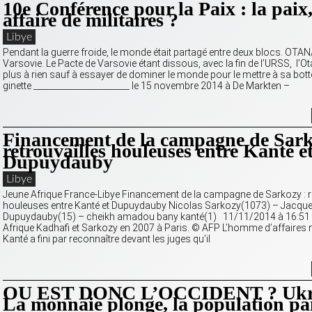
10e Conférence pour la Paix : la paix
affaire de militaires ?
Libye
Pendant la guerre froide, le monde était partagé entre deux blocs. OTA
Varsovie. Le Pacte de Varsovie étant dissous, avec la fin de l’URSS, l’Ot
plus à rien sauf à essayer de dominer le monde pour le mettre à sa botte
ginette _______________________ le 15 novembre 2014 à De Markten –
Financement de la campagne de Sark
retrouvailles houleuses entre Kanté e
Dupuydauby
Libye
Jeune Afrique France-Libye Financement de la campagne de Sarkozy : r
houleuses entre Kanté et Dupuydauby Nicolas Sarkozy(1073) – Jacqu
Dupuydauby(15) – cheikh amadou bany kanté(1) 11/11/2014 à 16:51 
Afrique Kadhafi et Sarkozy en 2007 à Paris. © AFP L’homme d’affaires
Kanté a fini par reconnaître devant les juges qu’il
OU EST DONC L’OCCIDENT ? Ukr
La monnaie plonge, la population p