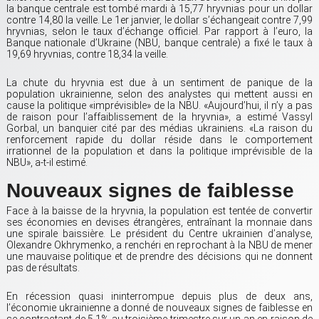
la banque centrale est tombé mardi à 15,77 hryvnias pour un dollar
contre 14,80 la veille. Le 1er janvier, le dollar s’échangeait contre 7,99
hryvnias, selon le taux d’échange officiel. Par rapport à l’euro, la
Banque nationale d’Ukraine (NBU, banque centrale) a fixé le taux à
19,69 hryvnias, contre 18,34 la veille.
La chute du hryvnia est due à un sentiment de panique de la
population ukrainienne, selon des analystes qui mettent aussi en
cause la politique «imprévisible» de la NBU. «Aujourd’hui, il n’y a pas
de raison pour l’affaiblissement de la hryvnia», a estimé Vassyl
Gorbal, un banquier cité par des médias ukrainiens. «La raison du
renforcement rapide du dollar réside dans le comportement
irrationnel de la population et dans la politique imprévisible de la
NBU», a-t-il estimé.
Nouveaux signes de faiblesse
Face à la baisse de la hryvnia, la population est tentée de convertir
ses économies en devises étrangères, entraînant la monnaie dans
une spirale baissière. Le président du Centre ukrainien d’analyse,
Olexandre Okhrymenko, a renchéri en reprochant à la NBU de mener
une mauvaise politique et de prendre des décisions qui ne donnent
pas de résultats.
En récession quasi ininterrompue depuis plus de deux ans,
l’économie ukrainienne a donné de nouveaux signes de faiblesse en