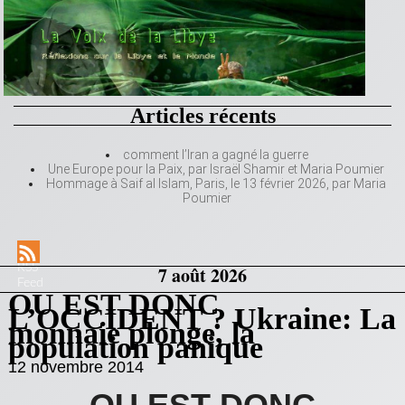
Articles récents
comment l’Iran a gagné la guerre
Une Europe pour la Paix, par Israël Shamir et Maria Poumier
Hommage à Saif al Islam, Paris, le 13 février 2026, par Maria
Poumier
RSS
7 août 2026
Feed
OU EST DONC
L’OCCIDENT ? Ukraine: La
monnaie plonge, la
population panique
12 novembre 2014