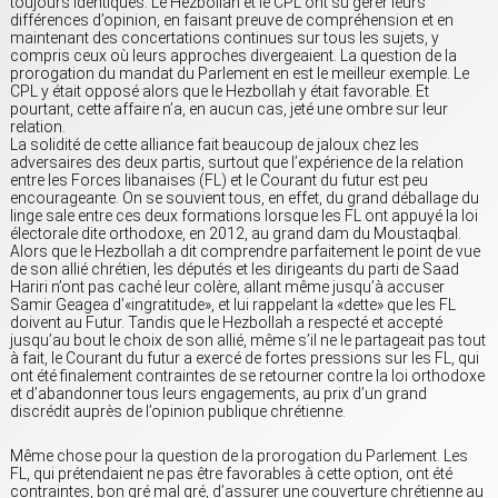
toujours identiques. Le Hezbollah et le CPL ont su gérer leurs
différences d’opinion, en faisant preuve de compréhension et en
maintenant des concertations continues sur tous les sujets, y
compris ceux où leurs approches divergeaient. La question de la
prorogation du mandat du Parlement en est le meilleur exemple. Le
CPL y était opposé alors que le Hezbollah y était favorable. Et
pourtant, cette affaire n’a, en aucun cas, jeté une ombre sur leur
relation.
La solidité de cette alliance fait beaucoup de jaloux chez les
adversaires des deux partis, surtout que l’expérience de la relation
entre les Forces libanaises (FL) et le Courant du futur est peu
encourageante. On se souvient tous, en effet, du grand déballage du
linge sale entre ces deux formations lorsque les FL ont appuyé la loi
électorale dite orthodoxe, en 2012, au grand dam du Moustaqbal.
Alors que le Hezbollah a dit comprendre parfaitement le point de vue
de son allié chrétien, les députés et les dirigeants du parti de Saad
Hariri n’ont pas caché leur colère, allant même jusqu’à accuser
Samir Geagea d’«ingratitude», et lui rappelant la «dette» que les FL
doivent au Futur. Tandis que le Hezbollah a respecté et accepté
jusqu’au bout le choix de son allié, même s’il ne le partageait pas tout
à fait, le Courant du futur a exercé de fortes pressions sur les FL, qui
ont été finalement contraintes de se retourner contre la loi orthodoxe
et d’abandonner tous leurs engagements, au prix d’un grand
discrédit auprès de l’opinion publique chrétienne.
Même chose pour la question de la prorogation du Parlement. Les
FL, qui prétendaient ne pas être favorables à cette option, ont été
contraintes, bon gré mal gré, d’assurer une couverture chrétienne au