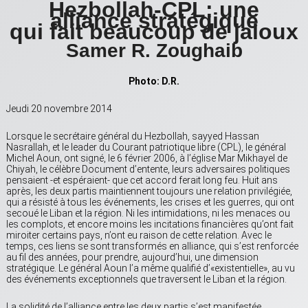
Hezbollah-CPL: une
alliance stratégique
qui fait beaucoup de jaloux
Samer R. Zoughaib
Photo: D.R.
Jeudi 20 novembre 2014
Lorsque le secrétaire général du Hezbollah, sayyed Hassan
Nasrallah, et le leader du Courant patriotique libre (CPL), le général
Michel Aoun, ont signé, le 6 février 2006, à l’église Mar Mikhayel de
Chiyah, le célèbre Document d’entente, leurs adversaires politiques
pensaient -et espéraient- que cet accord ferait long feu. Huit ans
après, les deux partis maintiennent toujours une relation privilégiée,
qui a résisté à tous les événements, les crises et les guerres, qui ont
secoué le Liban et la région. Ni les intimidations, ni les menaces ou
les complots, et encore moins les incitations financières qu’ont fait
miroiter certains pays, n’ont eu raison de cette relation. Avec le
temps, ces liens se sont transformés en alliance, qui s’est renforcée
au fil des années, pour prendre, aujourd’hui, une dimension
stratégique. Le général Aoun l’a même qualifié d’«existentielle», au vu
des événements exceptionnels que traversent le Liban et la région.
La solidité de l’alliance entre les deux partis s’est manifestée,