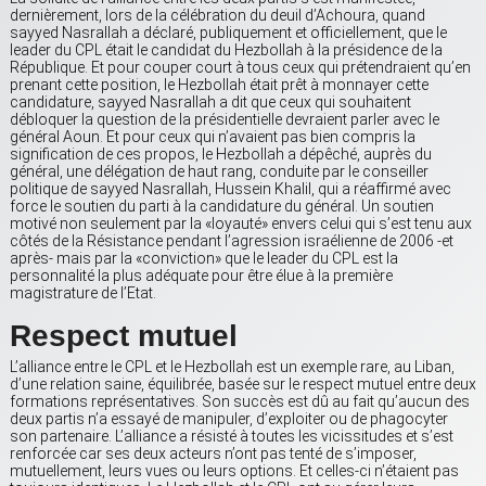
dernièrement, lors de la célébration du deuil d’Achoura, quand
sayyed Nasrallah a déclaré, publiquement et officiellement, que le
leader du CPL était le candidat du Hezbollah à la présidence de la
République. Et pour couper court à tous ceux qui prétendraient qu’en
prenant cette position, le Hezbollah était prêt à monnayer cette
candidature, sayyed Nasrallah a dit que ceux qui souhaitent
débloquer la question de la présidentielle devraient parler avec le
général Aoun. Et pour ceux qui n’avaient pas bien compris la
signification de ces propos, le Hezbollah a dépêché, auprès du
général, une délégation de haut rang, conduite par le conseiller
politique de sayyed Nasrallah, Hussein Khalil, qui a réaffirmé avec
force le soutien du parti à la candidature du général. Un soutien
motivé non seulement par la «loyauté» envers celui qui s’est tenu aux
côtés de la Résistance pendant l’agression israélienne de 2006 -et
après- mais par la «conviction» que le leader du CPL est la
personnalité la plus adéquate pour être élue à la première
magistrature de l’Etat.
Respect mutuel
L’alliance entre le CPL et le Hezbollah est un exemple rare, au Liban,
d’une relation saine, équilibrée, basée sur le respect mutuel entre deux
formations représentatives. Son succès est dû au fait qu’aucun des
deux partis n’a essayé de manipuler, d’exploiter ou de phagocyter
son partenaire. L’alliance a résisté à toutes les vicissitudes et s’est
renforcée car ses deux acteurs n’ont pas tenté de s’imposer,
mutuellement, leurs vues ou leurs options. Et celles-ci n’étaient pas