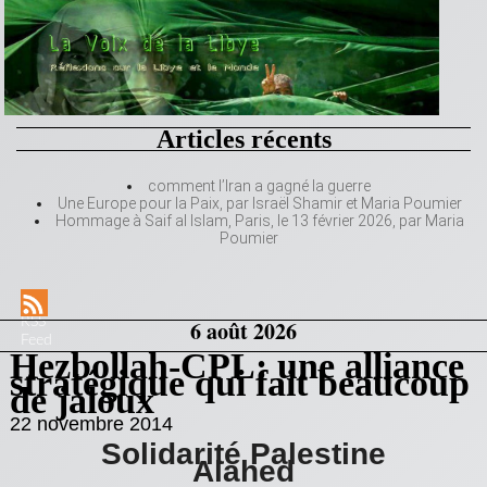
Articles récents
comment l’Iran a gagné la guerre
Une Europe pour la Paix, par Israël Shamir et Maria Poumier
Hommage à Saif al Islam, Paris, le 13 février 2026, par Maria
Poumier
RSS
6 août 2026
Feed
Hezbollah-CPL: une alliance
stratégique qui fait beaucoup
de jaloux
22 novembre 2014
Solidarité Palestine
Alahed