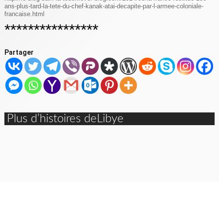
ans-plus-tard-la-tete-du-chef-kanak-atai-decapite-par-l-armee-coloniale-
francaise.html
****************
Partager
Plus d’histoires deLibye