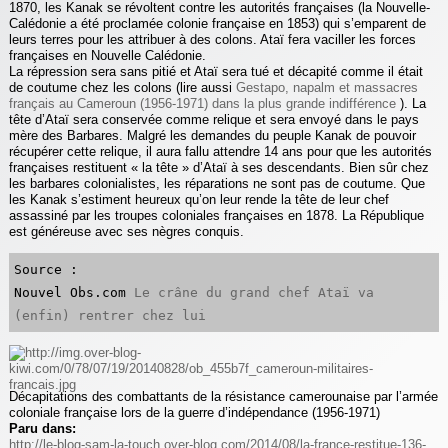
1870, les Kanak se révoltent contre les autorités françaises (la Nouvelle-
Calédonie a été proclamée colonie française en 1853) qui s’emparent de
leurs terres pour les attribuer à des colons. Ataï fera vaciller les forces
françaises en Nouvelle Calédonie.
La répression sera sans pitié et Ataï sera tué et décapité comme il était
de coutume chez les colons (lire aussi
Gestapo, napalm et massacres
français au Cameroun (1956-1971) dans la plus grande indifférence
). La
tête d’Ataï sera conservée comme relique et sera envoyé dans le pays
mère des Barbares. Malgré les demandes du peuple Kanak de pouvoir
récupérer cette relique, il aura fallu attendre 14 ans pour que les autorités
françaises restituent « la tête » d’Ataï à ses descendants. Bien sûr chez
les barbares colonialistes, les réparations ne sont pas de coutume. Que
les Kanak s’estiment heureux qu’on leur rende la tête de leur chef
assassiné par les troupes coloniales françaises en 1878. La République
est généreuse avec ses nègres conquis.
Source :

Nouvel Obs.com
 Le crâne du grand chef Ataï va 
(enfin) rentrer chez lui
Décapitations des combattants de la résistance camerounaise par l’armée
coloniale française lors de la guerre d’indépendance (1956-1971)
Paru dans:
http://le-blog-sam-la-touch.over-blog.com/2014/08/la-france-restitue-136-