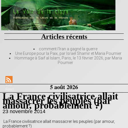
Articles récents
comment l’Iran a gagné la guerre
Une Europe pour la Paix, par Israël Shamir et Maria Poumier
Hommage à Saif al Islam, Paris, le 13 février 2026, par Maria
Poumier
RSS
5 août 2026
Feed
La France civilisatrice allait
massacrer les peuples (par
amour, probablement ?)
23 novembre 2014
La France civilisatrice allait massacrer les peuples (par amour,
probablement ?)