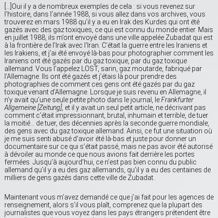
[…]Oui il y a de nombreux exemples de cela : si vous revenez sur
l’histoire, dans l’année 1988, si vous allez dans vos archives, vous
trouverez en mars 1988 qu’il y a eu en Irak des Kurdes qui ont été
gazés avec des gaz toxiques, ce qui est connu du monde entier. Mais
en juillet 1988, ils m’ont envoyé dans une ville appelée Zubadat qui est
à la frontière de l’Irak avec l’Iran. C’était la guerre entre les Iraniens et
les Irakiens, et j’ai été envoyé là-bas pour photographier comment les
Iraniens ont été gazés par du gaz toxique, par du gaz toxique
allemand. Vous l’appelez LOST, sarin, gaz moutarde, fabriqué par
l’Allemagne. Ils ont été gazés et j’étais là pour prendre des
photographies de comment ces gens ont été gazés par du gaz
toxique venant d’Allemagne. Lorsque je suis revenu en Allemagne, il
n’y avait qu’une seule petite photo dans le journal, le
Frankfurter
Allgemeine [Zeitung]
, et il y avait un seul petit article, ne décrivant pas
comment c’était impressionnant, brutal, inhumain et terrible, de tuer
la moitié… de tuer, des décennies après la seconde guerre mondiale,
des gens avec du gaz toxique allemand. Ainsi, ce fut une situation où
je me suis senti abusé d’avoir été là-bas et juste pour donner un
documentaire sur ce qui s’était passé, mais ne pas avoir été autorisé
à dévoiler au monde ce que nous avions fait derrière les portes
fermées. Jusqu’à aujourd’hui, ce n’est pas bien connu du public
allemand qu’il y a eu des gaz allemands, qu’il y a eu des centaines de
milliers de gens gazés dans cette ville de Zubadat.
Maintenant vous m’avez demandé ce que j’ai fait pour les agences de
renseignement, alors s’il vous plaît, comprenez que la plupart des
journalistes que vous voyez dans les pays étrangers prétendent être