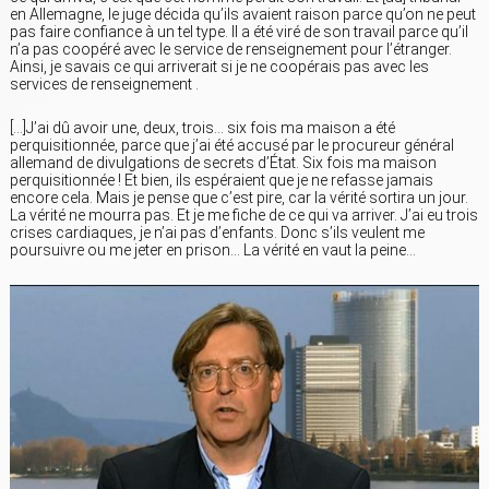
en Allemagne, le juge décida qu’ils avaient raison parce qu’on ne peut
pas faire confiance à un tel type. Il a été viré de son travail parce qu’il
n’a pas coopéré avec le service de renseignement pour l’étranger.
Ainsi, je savais ce qui arriverait si je ne coopérais pas avec les
services de renseignement .
[…]J’ai dû avoir une, deux, trois… six fois ma maison a été
perquisitionnée, parce que j’ai été accusé par le procureur général
allemand de divulgations de secrets d’État. Six fois ma maison
perquisitionnée ! Et bien, ils espéraient que je ne refasse jamais
encore cela. Mais je pense que c’est pire, car la vérité sortira un jour.
La vérité ne mourra pas. Et je me fiche de ce qui va arriver. J’ai eu trois
crises cardiaques, je n’ai pas d’enfants. Donc s’ils veulent me
poursuivre ou me jeter en prison… La vérité en vaut la peine…