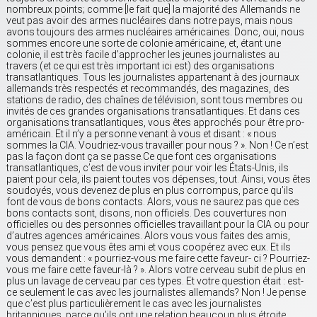
nombreux points; comme [le fait que] la majorité des Allemands ne
veut pas avoir des armes nucléaires dans notre pays, mais nous
avons toujours des armes nucléaires américaines. Donc, oui, nous
sommes encore une sorte de colonie américaine, et, étant une
colonie, il est très facile d’approcher les jeunes journalistes au
travers (et ce qui est très important ici est) des organisations
transatlantiques. Tous les journalistes appartenant à des journaux
allemands très respectés et recommandés, des magazines, des
stations de radio, des chaînes de télévision, sont tous membres ou
invités de ces grandes organisations transatlantiques. Et dans ces
organisations transatlantiques, vous êtes approchés pour être pro-
américain. Et il n’y a personne venant à vous et disant : « nous
sommes la CIA. Voudriez-vous travailler pour nous ? ». Non ! Ce n’est
pas la façon dont ça se passe.Ce que font ces organisations
transatlantiques, c’est de vous inviter pour voir les États-Unis, ils
paient pour cela, ils paient toutes vos dépenses, tout. Ainsi, vous êtes
soudoyés, vous devenez de plus en plus corrompus, parce qu’ils
font de vous de bons contacts. Alors, vous ne saurez pas que ces
bons contacts sont, disons, non officiels. Des couvertures non
officielles ou des personnes officielles travaillant pour la CIA ou pour
d’autres agences américaines. Alors vous vous faites des amis,
vous pensez que vous êtes ami et vous coopérez avec eux. Et ils
vous demandent : « pourriez-vous me faire cette faveur- ci ? Pourriez-
vous me faire cette faveur-là ? ». Alors votre cerveau subit de plus en
plus un lavage de cerveau par ces types. Et votre question était : est-
ce seulement le cas avec les journalistes allemands? Non ! Je pense
que c’est plus particulièrement le cas avec les journalistes
britanniques, parce qu’ils ont une relation beaucoup plus étroite.