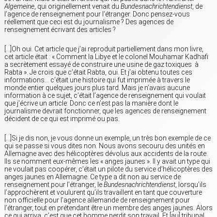
Algemeine
, qui originellement venait du
Bundesnachrichtendienst
, de
l’agence de renseignement pour l’étranger. Donc pensez-vous
réellement que ceci est du journalisme ? Des agences de
renseignement écrivant des articles ?
[…]Oh oui. Cet article que j’ai reproduit partiellement dans mon livre,
cet article était : « Comment la Libye et le colonel Mouhamar Kadhafi
a secrètement essayé de construire une usine de gaz toxiques à
Rabta ». Je crois que c’était Rabta, oui. Et j’ai obtenu toutes ces
informations… c’était une histoire qui fut imprimée à travers le
monde entier quelques jours plus tard. Mais je n’avais aucune
information à ce sujet, c’était l’agence de renseignement qui voulait
que j’écrive un article. Donc ce n’est pas la manière dont le
journalisme devrait fonctionner, que les agences de renseignement
décident de ce qui est imprimé ou pas.
[…]Si je dis non, je vous donne un exemple, un très bon exemple de ce
qui se passe si vous dites non. Nous avons secouru des unités en
Allemagne avec des hélicoptères dévolus aux accidents de la route.
Ils se nomment eux-mêmes les « anges jaunes ». Il y avait un type qui
ne voulait pas coopérer, c’était un pilote du service d’hélicoptères des
anges jaunes en Allemagne. Ce type a dit non au service de
renseignement pour l’étranger, le
Bundesnachrichtendienst
, lorsqu’ils
l’approchèrent et voulurent qu’ils travaillent en tant que couverture
non officielle pour l’agence allemande de renseignement pour
l’étranger, tout en prétendant être un membre des anges jaunes. Alors
ce qui arriva, c’est que cet homme perdit son travail. Et [au] tribunal