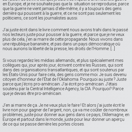
en Europe, et je ne souhaite pas que la situation se reproduise, parce
que la guerre ne vient jamais d’elle-même, il y a toujours des gens
derrière qui poussent à la guerre, et ce ne sont pas seulement les
politiciens, ce sont les journalistes aussi.
J’ai juste écrit dans le livre comment nous avons trahi dans le passé
nos lecteurs juste pour pousser à la guerre, et parce que je ne veux
plus de cela, j’en ai marre de cette propagande. Nous vivons dans
une république bananière, et pas dans un pays démocratique où
nous aurions la liberté de la presse, les droits de l’Homme. […]
Si vous regardez les médias allemands, et plus spécialement mes
collègues qui, jour après jour, écrivent contre les Russes, qui sont
dans des organisations transatlantiques, et qui sont soutenus par
les États-Unis pour faire cela, des gens comme moi. Je suis devenu
citoyen d’honneur de l’État de l’Oklahoma. Pourquoi au juste ? Juste
parce que j’écris pro-américain. J’ai écrit pro-américain. J’étais
soutenu par la Central Intelligence Agency, la CIA. Pourquoi? Parce
que je devais être pro-américain.
J’en ai marre de ça. Je ne veux plus le faire ! Et alors j’ai juste écrit le
livre non pour gagner de l’argent, non, ça va me coûter de nombreux
problèmes, juste pour donner aux gens dans ce pays, l’Allemagne, en
Europe et partout dans le monde, juste pour leur donner un aperçu
de ce qui se passe derrière les portes closes.