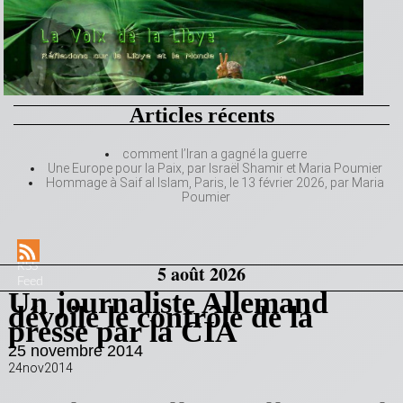
Articles récents
comment l’Iran a gagné la guerre
Une Europe pour la Paix, par Israël Shamir et Maria Poumier
Hommage à Saif al Islam, Paris, le 13 février 2026, par Maria
Poumier
RSS
5 août 2026
Feed
Un journaliste Allemand
dévoile le contrôle de la
presse par la CIA
25 novembre 2014
24nov2014