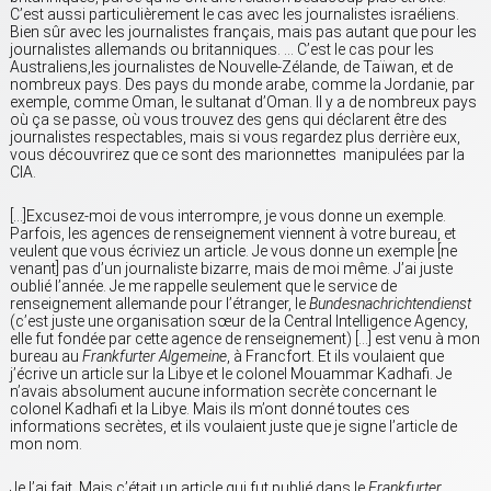
C’est aussi particulièrement le cas avec les journalistes israéliens.
Bien sûr avec les journalistes français, mais pas autant que pour les
journalistes allemands ou britanniques. … C’est le cas pour les
Australiens,les journalistes de Nouvelle-Zélande, de Taïwan, et de
nombreux pays. Des pays du monde arabe, comme la Jordanie, par
exemple, comme Oman, le sultanat d’Oman. Il y a de nombreux pays
où ça se passe, où vous trouvez des gens qui déclarent être des
journalistes respectables, mais si vous regardez plus derrière eux,
vous découvrirez que ce sont des marionnettes manipulées par la
CIA.
[…]Excusez-moi de vous interrompre, je vous donne un exemple.
Parfois, les agences de renseignement viennent à votre bureau, et
veulent que vous écriviez un article. Je vous donne un exemple [ne
venant] pas d’un journaliste bizarre, mais de moi même. J’ai juste
oublié l’année. Je me rappelle seulement que le service de
renseignement allemande pour l’étranger, le
Bundesnachrichtendienst
(c’est juste une organisation sœur de la Central Intelligence Agency,
elle fut fondée par cette agence de renseignement) […] est venu à mon
bureau au
Frankfurter Algemeine
, à Francfort. Et ils voulaient que
j’écrive un article sur la Libye et le colonel Mouammar Kadhafi. Je
n’avais absolument aucune information secrète concernant le
colonel Kadhafi et la Libye. Mais ils m’ont donné toutes ces
informations secrètes, et ils voulaient juste que je signe l’article de
mon nom.
Je l’ai fait. Mais c’était un article qui fut publié dans le
Frankfurter