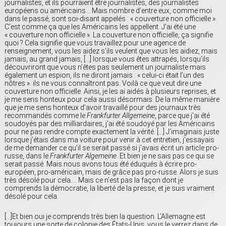
journalistes, et ils pourraient être journalistes, des journalistes
européens ou américains… Mais nombre d’entre eux, comme moi
dans le passé, sont soi-disant appelés : « couverture non officielle ».
C’est comme ça que les Américains les appellent. J’ai été une
« couverture non officielle ». La couverture non officielle, ça signifie
quoi ? Cela signifie que vous travaillez pour une agence de
renseignement, vous les aidez s’ils veulent que vous les aidiez, mais
jamais, au grand jamais, […] lorsque vous êtes attrapés, lorsqu’ils
découvriront que vous n’êtes pas seulement un journaliste mais
également un espion, ils ne diront jamais : « celui-ci était l’un des
nôtres ». ils ne vous connaîtront pas. Voilà ce que veut dire une
couverture non officielle. Ainsi, je les ai aidés à plusieurs reprises, et
je me sens honteux pour cela aussi désormais. De la même manière
que je me sens honteux d’avoir travaillé pour des journaux très
recommandés comme le
Frankfurter Allgemeine
, parce que j’ai été
soudoyés par des milliardaires, j’ai été soudoyé par les Américains
pour ne pas rendre compte exactement la vérité. […] J’imaginais juste
lorsque j’étais dans ma voiture pour venir à cet entretien, j’essayais
de me demander ce qu’il se serait passé si j’avais écrit un article pro-
russe, dans le
Frankfurter Algemeine
. Et bien je ne sais pas ce qui se
serait passé. Mais nous avons tous été éduqués à écrire pro-
européen, pro-américain, mais de grâce pas pro-russe. Alors je suis
très désolé pour cela…. Mais ce n’est pas la façon dont je
comprends la démocratie, la liberté de la presse, et je suis vraiment
désolé pour cela.
[…]Et bien oui je comprends très bien la question. L’Allemagne est
toujours une sorte de colonie des États-Unis, vous le verrez dans de