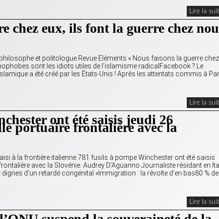
Lire la sui
e chez eux, ils font la guerre chez nou
l, philosophe et politologue Revue Eléments « Nous faisons la guerre chez
amophobes sont les idiots utiles de l’islamisme radicalFacebook ? Le
slamique a été créé par les États-Unis ! Après les attentats commis à Par
Lire la sui
chester ont été saisis jeudi 26
le portuaire frontalière avec la
 à la frontière italienne 781 fusils à pompe Winchester ont été saisis
 frontalière avec la Slovénie. Audrey D’Aguanno Journaliste résidant en Ita
 dignes d’un retardé congénital »Immigration : la révolte d’en bas80 % de
Lire la sui
 l’ONU suspend la souveraineté de la