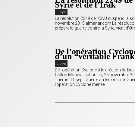
Syrie et de l’Irak
Libye
La résolution 2249 de l’ONU suspend la souv
novembre 2015 almanar.com La résolution 2
prépare la guerre contre la Syrie, vient d’êt
De l’opération Cyclone
d’un “véritable Frank
Libye
De l’opération Cyclone à la création de Dae
Collon Mondialisation.ca, 26 novembre 201
Thème: 11 sept. Guerre au terrorisme, Guer
l’opération Cyclone menée