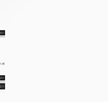
te››
h et
te››
s››