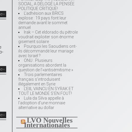
SOCIAL, A DÉLOGÉ LA PENSÉE
POLITIQUE CRITIQUE!
L’adhésion aux BRICS
te››
explose : 19 pays font leur
demande avant le sommet
annuel
Irak – Cet eldorado du pétrole
voudrait exploiter son énorme
gisement solaire
Pourquoi les Saoudiens ont-
e
ils décommandé leur mariage
o-
avec Israël ?
ONU : Plusieurs
organisations abordent la
te››
question de l’«antisémitisme »
Trois parlementaires
français s’introduisent
illégalement en Syrie
L’EIIL VAINCU EN SYRAK ET
TOUT LE MONDE S’EN FOUT!
Lula da Silva appelle à
l’adoption d’une monnaie
alternative au dollar
te››
LVO Nouvelles
Internationales