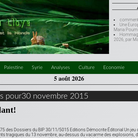
comment l
Une Europ
Maria Poumi
Hommage à
2026, par M
Palestine
Syrie
Analyses
Culture
Economie
5 août 2026
es pour30 novembre 2015
lant!
 175 des Dossiers du BIP 30/11/5015 Editions Démocrite Éditorial Un jeu 
nts tragiques du 13 novembre, au-dessus du vacarme des explosions, d