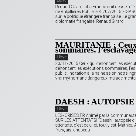
Libye
Renaud Girard : «La France doit cesser d
de Vulpillières Publié le 31/07/2015 FIGA
sur la politique étrangère française. Le gra
diplomatie française. Renaud Girard
MAURITANIE : Ceux q
sommaires, l’esclavage
Libye
30/11/2015 Ceux qui dénoncent les exécut
dénoncent les exécutions sommaires, l’esc
public, incitation à la haine selon notre i
vrai mythomane dangereux malade mental
DAESH : AUTOPSI
Libye
LES- CRISES.FR Animé par la communauté Di
SUR LES ATTENTATS] “Daesh : autopsie d’un m
attentats, c’est celui-ci, tout y est. Math
français, chapeau