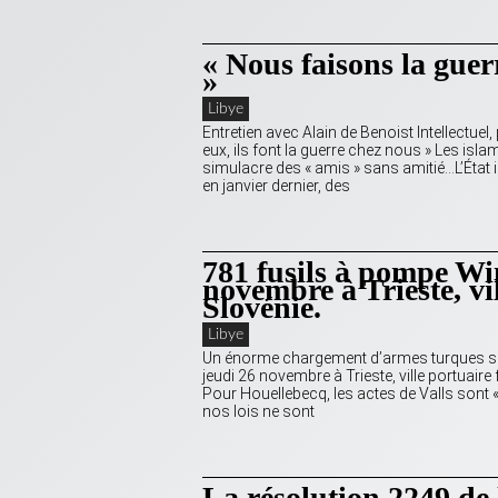
« Nous faisons la guerr
»
Libye
Entretien avec Alain de Benoist Intellectue
eux, ils font la guerre chez nous » Les isl
simulacre des « amis » sans amitié…L’État i
en janvier dernier, des
781 fusils à pompe Win
novembre à Trieste, vil
Slovénie.
Libye
Un énorme chargement d’armes turques saisi
jeudi 26 novembre à Trieste, ville portuaire
Pour Houellebecq, les actes de Valls sont «
nos lois ne sont
La résolution 2249 de