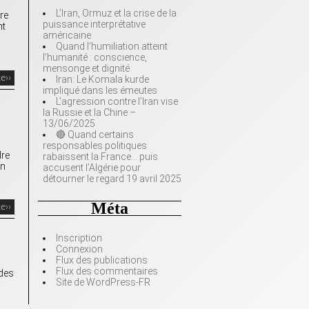
L’Iran, Ormuz et la crise de la
re
puissance interprétative
nt
américaine
Quand l’humiliation atteint
l’humanité : conscience,
mensonge et dignité
te››
Iran: Le Komala kurde
impliqué dans les émeutes
L’agression contre l’Iran vise
la Russie et la Chine –
13/06/2025
🔴 Quand certains
responsables politiques
dre
rabaissent la France… puis
un
accusent l’Algérie pour
détourner le regard 19 avril 2025
Méta
te››
Inscription
Connexion
Flux des publications
Flux des commentaires
 des
Site de WordPress-FR