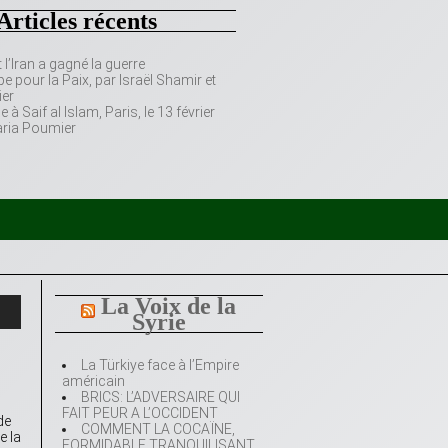
Articles récents
’Iran a gagné la guerre
e pour la Paix, par Israël Shamir et
er
 Saif al Islam, Paris, le 13 février
aria Poumier
La Voix de la
Syrie
La Türkiye face à l’Empire
américain
BRICS: L’ADVERSAIRE QUI
FAIT PEUR A L’OCCIDENT
de
COMMENT LA COCAÏNE,
e la
FORMIDABLE TRANQUILISANT