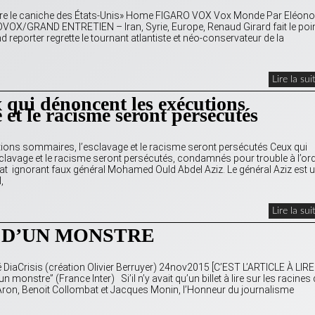
’être le caniche des États-Unis» Home FIGARO VOX Vox Monde Par Eléono
ROVOX/GRAND ENTRETIEN – Iran, Syrie, Europe, Renaud Girard fait le poi
nd reporter regrette le tournant atlantiste et néo-conservateur de la
Lire la sui
ui dénoncent les exécutions
 et le racisme seront persécutés
ions sommaires, l’esclavage et le racisme seront persécutés Ceux qui
lavage et le racisme seront persécutés, condamnés pour trouble à l’or
ngrat ignorant faux général Mohamed Ould Abdel Aziz. Le général Aziz est 
,
Lire la sui
E D’UN MONSTRE
aCrisis (création Olivier Berruyer) 24nov2015 [C’EST L’ARTICLE À LIRE
onstre” (France Inter) Si’il n’y avait qu’un billet à lire sur les racines
ieu Aron, Benoit Collombat et Jacques Monin, l’Honneur du journalisme