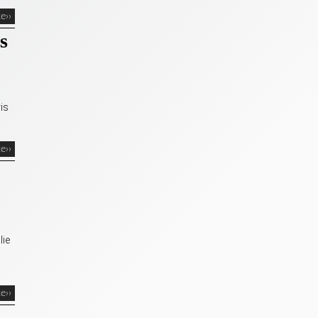
te››
s
is
te››
lie
te››