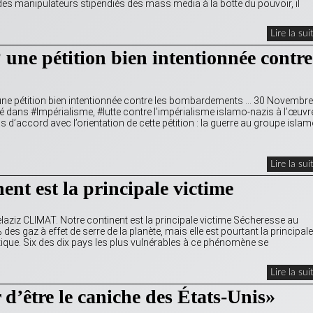
 des manipulateurs stipendiés des mass media à la botte du pouvoir, il
Lire la sui
? une pétition bien intentionnée contre
…
 une pétition bien intentionnée contre les bombardements … 30 Novembre
 dans #Impérialisme, #lutte contre l’impérialisme islamo-nazis à l’œuvr
 d’accord avec l’orientation de cette pétition : la guerre au groupe islam
Lire la sui
nt est la principale victime
ziz CLIMAT. Notre continent est la principale victime Sécheresse au
es gaz à effet de serre de la planète, mais elle est pourtant la principale
ique. Six des dix pays les plus vulnérables à ce phénomène se
Lire la sui
 d’être le caniche des États-Unis»