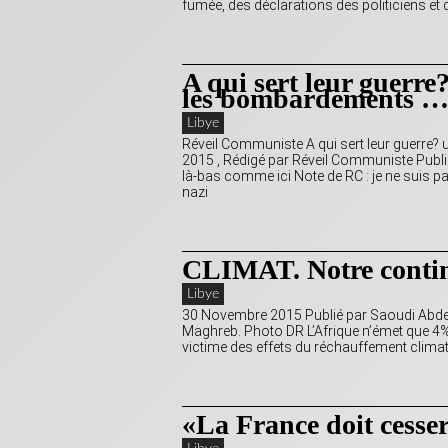
fumée, des déclarations des politiciens et
A qui sert leur guerre
les bombardements 
Libye
Réveil Communiste A qui sert leur guerre?
2015 , Rédigé par Réveil Communiste Publié
là-bas comme ici Note de RC : je ne suis pas
nazi
CLIMAT. Notre contine
Libye
30 Novembre 2015 Publié par Saoudi Abdela
Maghreb. Photo DR L’Afrique n’émet que 4% d
victime des effets du réchauffement climat
«La France doit cesser