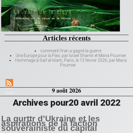
Articles récents
comment l’Iran a gagné la guerre
Une Europe pour la Paix, par Israël Shamir et Maria Poumier
Hommage à Saif al Islam, Paris, le 13 février 2026, par Maria
Poumier
RSS
9 août 2026
Feed
Archives pour20 avril 2022
La gurttr d’Ukraine et les
aspirations de la faction
souverainiste du capital