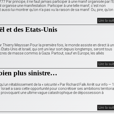
7 Par principe, il ne faut jamais participer à une manif organisée par l’É
l organise une manifestation. Participer à une telle manif, c’est non
 aussi lui montrer qu’on n’a pas vu la raison de sa manif. Ou, pire, qu’on 
Lire la sui
l et des Etats-Unis
ar Thierry Meyssan Pour la première fois, le monde assiste en direct à un
s États-Unis et Israël, qui ont uni leur sort depuis longtemps, seront tous
es de masse commis à Gaza. Partout, sauf en Europe, les alliés
Lire la sui
 bien plus sinistre…
re qu’un rétablissement de la « sécurité » Par Richard Falk Arrêt sur info — 
aël a saisi cette opportunité pour concrétiser ses ambitions territoria
» en provoquant une ultime vague catastrophique de dépossession à
Lire la sui