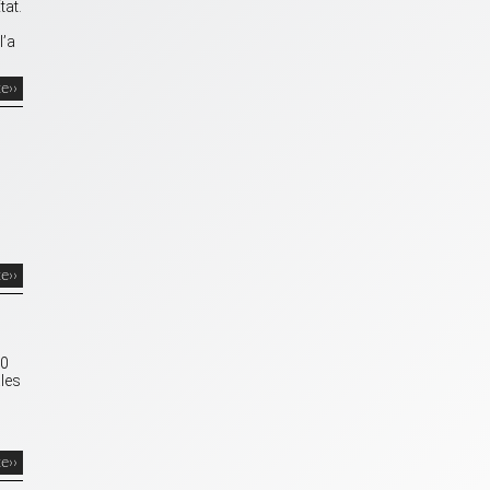
tat.
l’a
te››
te››
10
les
te››