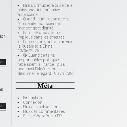
L’Iran, Ormuz et la crise de la
puissance interprétative
américaine
Quand l’humiliation atteint
l’humanité : conscience,
mensonge et dignité
Iran: Le Komala kurde
tion
impliqué dans les émeutes
L’agression contre l’Iran vise
la Russie et la Chine –
13/06/2025
🔴 Quand certains
responsables politiques
te››
rabaissent la France… puis
accusent l’Algérie pour
détourner le regard 19 avril 2025
Méta
ns
Inscription
Connexion
te››
Flux des publications
Flux des commentaires
Site de WordPress-FR