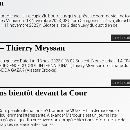
au
té israélienne : Un «peuple élu bourreau» qui se présente comme victime to
lles Munier sur 13 Novembre 2023, 08:51am Catégories : #Gaza, #Israel 
 – 11 novembre 2023)* L’éditorialiste Gideon Levy du quotidien de
Lire la sui
 – Thierry Meyssan
quebec Date: lun. 13 nov. 2023 à 06:02 Subject: [Nouvel article] LA FI
RÉSURGENCE DU DROIT INTERNATIONAL (Thierry Meyssan) To: Image du
NDE À GAZA ? (Alastair Crooke).
Lire la sui
ens bientôt devant la Cour
a Cour pénale internationale ? Dominique MUSELET La dernière vidéo
iculièrement intéressante. Alexander Mercouris est un journaliste
 la géopolitique. Il a créé avec son compère Alex Christoforou le site de
analyses indépendantes sur les