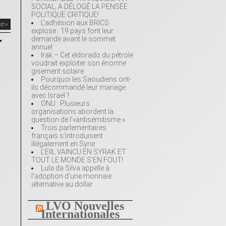
SOCIAL, A DÉLOGÉ LA PENSÉE
POLITIQUE CRITIQUE!
L’adhésion aux BRICS
te››
explose : 19 pays font leur
r
demande avant le sommet
annuel
Irak – Cet eldorado du pétrole
voudrait exploiter son énorme
gisement solaire
Pourquoi les Saoudiens ont-
ils décommandé leur mariage
avec Israël ?
ONU : Plusieurs
organisations abordent la
question de l’«antisémitisme »
Trois parlementaires
français s’introduisent
illégalement en Syrie
L’EIIL VAINCU EN SYRAK ET
TOUT LE MONDE S’EN FOUT!
Lula da Silva appelle à
l’adoption d’une monnaie
alternative au dollar
LVO Nouvelles
Internationales