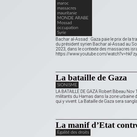
maroc
massacres
mauritanie
MONDE ARABE
Mossad
occupation
Syrie
Bachar al-Assad : Gaza paie le prix de la t
du président syrien Bachar al-Assad au 
2023, dans le contexte des massacres israé
https://www.youtube.com/watch?v=hkFzy
La bataille de Gaza
SIONISME
LA BATAILLE DE GAZA Robert Bibeau Nov 14
militants du Hamas dans la zone urbaine de
qui y vivent. La Bataille de Gaza sera sanglant
La manif d’Etat contr
Egalité des droits