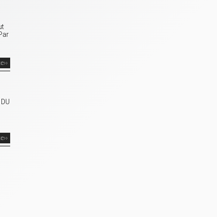
ut
Par
te››
N DU
te››