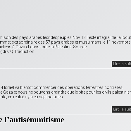
rahison des pays arabes lecridespeuples Nov 13 Texte intégral de l’allocu
Sommet extraordinaire des 57 pays arabes et musulmans le 11 novembre
liens à Gaza et dans toute la Palestine. Source :
gdrsrQ Traduction
Lire la sui
 Israël va bientôt commencer des opérations terrestres contre les
 Gaza et nous ne pouvons craindre que le pire pour les civils palestinie
e, en réalité il y a eu sept batailles
Lire la sui
e l’antisémmitisme