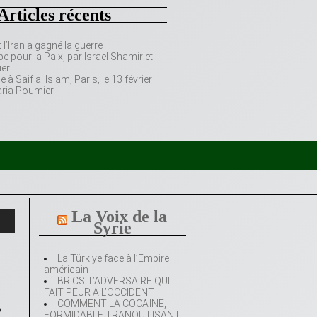
Articles récents
’Iran a gagné la guerre
e pour la Paix, par Israël Shamir et
er
 Saif al Islam, Paris, le 13 février
aria Poumier
La Voix de la
Syrie
La Türkiye face à l’Empire
américain
BRICS: L’ADVERSAIRE QUI
FAIT PEUR A L’OCCIDENT
COMMENT LA COCAÏNE,
o
FORMIDABLE TRANQUILISANT