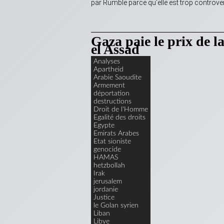
par Rumble parce qu’elle est trop controve
Gaza paie le prix de l
el Assad
Analyses
Apartheid
Arabie Saoudite
Armement
déportation
destructions
Droit de l'Homme
Egalité des droits
Egypte
Emirats Arabes
Etat sioniste
genocide
HAMAS
hetzbollah
Irak
jerusalem
jordanie
Justice
le Golan syrien
Liban
Libye