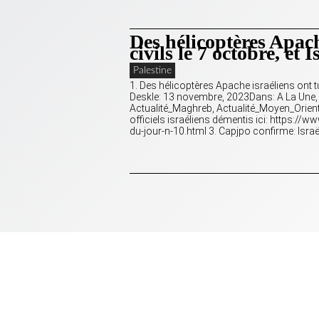
Des hélicoptères Apache
civils le 7 octobre, et 
Palestine
1. Des hélicoptères Apache israéliens ont t
Deskle: 13 novembre, 2023Dans: A La Une, A
Actualité_Maghreb, Actualité_Moyen_Orien
officiels israéliens démentis ici: https:
du-jour-n-10.html 3. Capjpo confirme: Israë