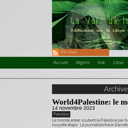
RSS Feed
Accueil
Algérie
Irak
Libye
Archiv
World4Palestine: le mo
14 novembre 2023
Palestine
Le monde entier soutient la Palestine par Kev
nouvelle étape : Le journaliste Kevin Barr