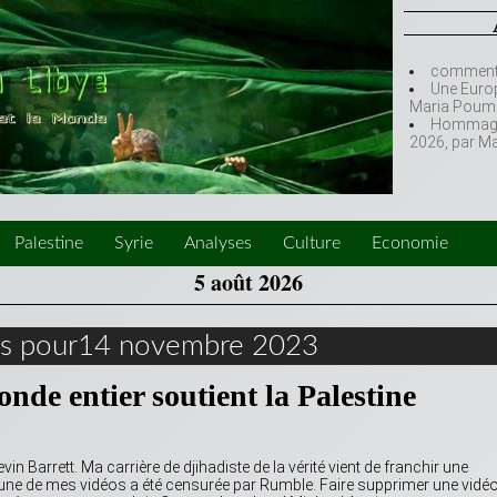
comment l
Une Europ
Maria Poumi
Hommage à
2026, par M
Palestine
Syrie
Analyses
Culture
Economie
5 août 2026
es pour14 novembre 2023
nde entier soutient la Palestine
in Barrett. Ma carrière de djihadiste de la vérité vient de franchir une
ettune de mes vidéos a été censurée par Rumble. Faire supprimer une vidé