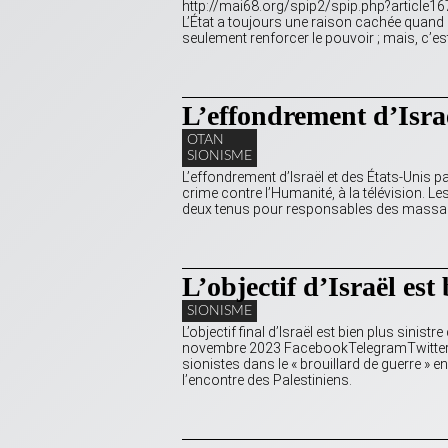
http://mai68.org/spip2/spip.php?article1677
L’État a toujours une raison cachée quand i
seulement renforcer le pouvoir ; mais, c’est
L’effondrement d’Israë
OTAN
SIONISME
L’effondrement d’Israël et des États-Unis p
crime contre l’Humanité, à la télévision. Le
deux tenus pour responsables des massacr
L’objectif d’Israël est
SIONISME
L’objectif final d’Israël est bien plus sinist
novembre 2023 FacebookTelegramTwitter Isr
sionistes dans le « brouillard de guerre 
l’encontre des Palestiniens.