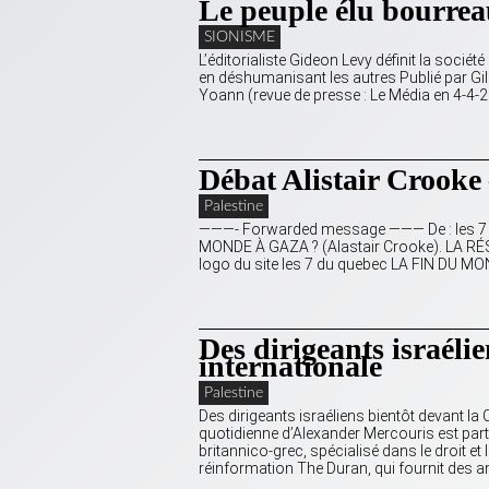
Le peuple élu bourre
SIONISME
L’éditorialiste Gideon Levy définit la socié
en déshumanisant les autres Publié par Gi
Yoann (revue de presse : Le Média en 4-4-2
Débat Alistair Crooke
Palestine
———- Forwarded message ——— De : les 7 du 
MONDE À GAZA ? (Alastair Crooke). LA 
logo du site les 7 du quebec LA FIN DU MO
Des dirigeants israéli
internationale
Palestine
Des dirigeants israéliens bientôt devant l
quotidienne d’Alexander Mercouris est part
britannico-grec, spécialisé dans le droit et
réinformation The Duran, qui fournit des 