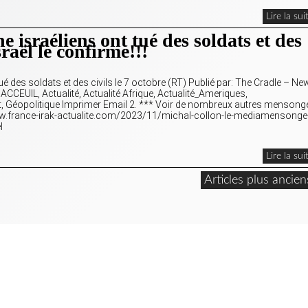
Lire la sui
 israéliens ont tué des soldats et des
Israël le confirme!!!
ué des soldats et des civils le 7 octobre (RT) Publié par: The Cradle – Ne
CCEUIL, Actualité, Actualité Afrique, Actualité_Ameriques,
t, Géopolitique Imprimer Email 2. *** Voir de nombreux autres mensong
//www.france-irak-actualite.com/2023/11/michal-collon-le-mediamensonge
l
Lire la sui
Articles plus ancien