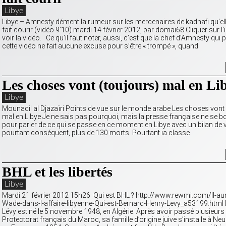
Libye
Libye – Amnesty dément la rumeur sur les mercenaires de kadhafi qu’el
fait courir (vidéo 9’10) mardi 14 février 2012, par domai68 Cliquer sur 
voir la vidéo. Ce qu’il faut noter, aussi, c’est que la chef d’Amnesty qui 
cette vidéo ne fait aucune excuse pour s’être « trompé », quand
Les choses vont (toujours) mal en Li
Libye
Mounadil al Djazaïri Points de vue sur le monde arabe Les choses vont
mal en Libye Je ne sais pas pourquoi, mais la presse française ne se 
pour parler de ce qui se passe en ce moment en Libye avec un bilan de 
pourtant conséquent, plus de 130 morts. Pourtant ia classe
BHL et les libertés
Libye
Mardi 21 février 2012 15h26 Qui est BHL ? http://www.rewmi.com/Il-aura
Wade-dans-l-affaire-libyenne-Qui-est-Bernard-Henry-Levy_a53199.html
Lévy est né le 5 novembre 1948, en Algérie. Après avoir passé plusieur
Protectorat français du Maroc, sa famille d’origine juive s’installe à Neui