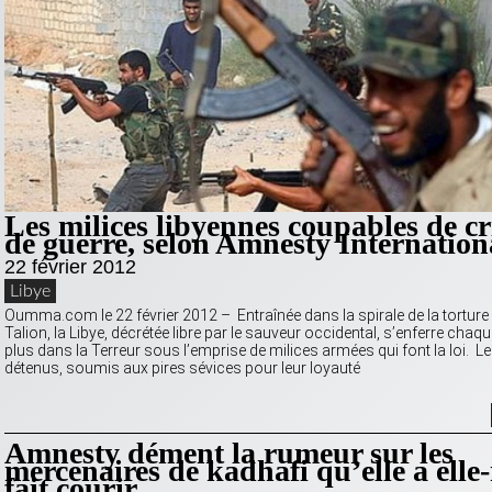
Les milices libyennes coupables de c
de guerre, selon Amnesty Internation
22 février 2012
Libye
Oumma.com le 22 février 2012 – Entraînée dans la spirale de la torture e
Talion, la Libye, décrétée libre par le sauveur occidental, s’enferre chaq
plus dans la Terreur sous l’emprise de milices armées qui font la loi. L
détenus, soumis aux pires sévices pour leur loyauté
Amnesty dément la rumeur sur les
mercenaires de kadhafi qu’elle a ell
fait courir