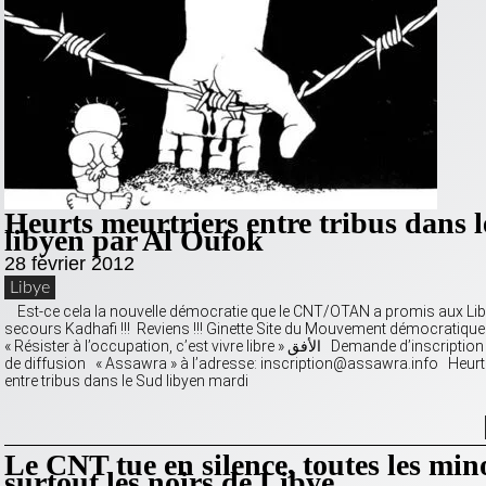
Heurts meurtriers entre tribus dans 
libyen par Al Oufok
28 février 2012
Libye
Est-ce cela la nouvelle démocratie que le CNT/OTAN a promis aux Li
secours Kadhafi !!! Reviens !!! Ginette Site du Mouvement démocratique
« Résister à l’occupation, c’est vivre libre » الأفق Demande d’inscription à notre liste
de diffusion « Assawra » à l’adresse: inscription@assawra.info Heurt
entre tribus dans le Sud libyen mardi
Le CNT tue en silence, toutes les mino
surtout les noirs de Libye