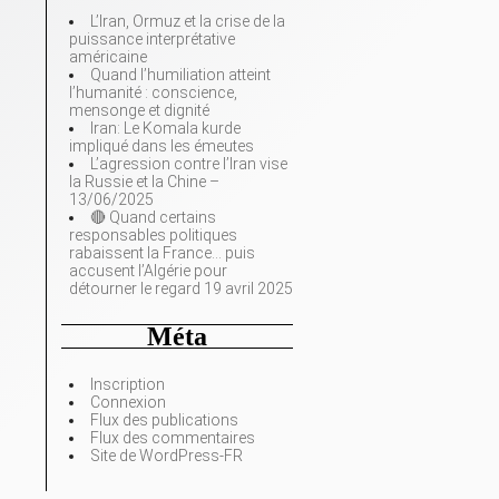
L’Iran, Ormuz et la crise de la
puissance interprétative
américaine
Quand l’humiliation atteint
l’humanité : conscience,
mensonge et dignité
Iran: Le Komala kurde
impliqué dans les émeutes
L’agression contre l’Iran vise
la Russie et la Chine –
13/06/2025
🔴 Quand certains
responsables politiques
rabaissent la France… puis
accusent l’Algérie pour
détourner le regard 19 avril 2025
Méta
Inscription
Connexion
Flux des publications
Flux des commentaires
Site de WordPress-FR