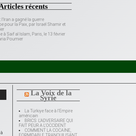
Articles récents
’Iran a gagné la guerre
e pour la Paix, par Israël Shamir et
er
 Saif al Islam, Paris, le 13 février
aria Poumier
La Voix de la
Syrie
La Türkiye face à l’Empire
américain
BRICS: L’ADVERSAIRE QUI
FAIT PEUR A L’OCCIDENT
COMMENT LA COCAÏNE,
 à
FORMIDABLE TRANQUILISANT