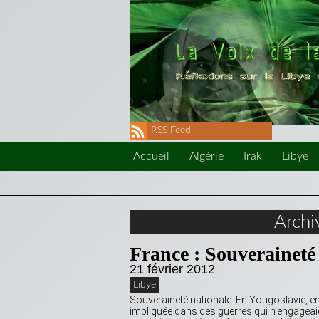
RSS Feed
Accueil
Algérie
Irak
Libye
Archi
France : Souveraineté
21 février 2012
Libye
Souveraineté nationale. En Yougoslavie, en
impliquée dans des guerres qui n’engageaien