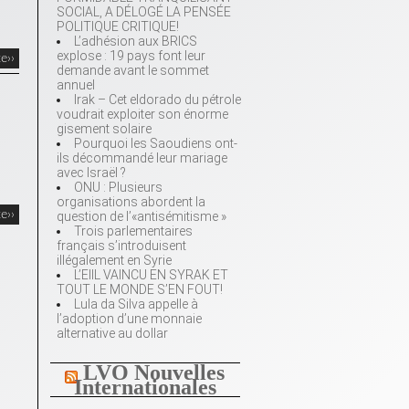
SOCIAL, A DÉLOGÉ LA PENSÉE
POLITIQUE CRITIQUE!
L’adhésion aux BRICS
explose : 19 pays font leur
te››
demande avant le sommet
annuel
Irak – Cet eldorado du pétrole
voudrait exploiter son énorme
gisement solaire
Pourquoi les Saoudiens ont-
ils décommandé leur mariage
avec Israël ?
ONU : Plusieurs
organisations abordent la
te››
question de l’«antisémitisme »
Trois parlementaires
français s’introduisent
illégalement en Syrie
L’EIIL VAINCU EN SYRAK ET
TOUT LE MONDE S’EN FOUT!
Lula da Silva appelle à
l’adoption d’une monnaie
alternative au dollar
LVO Nouvelles
Internationales