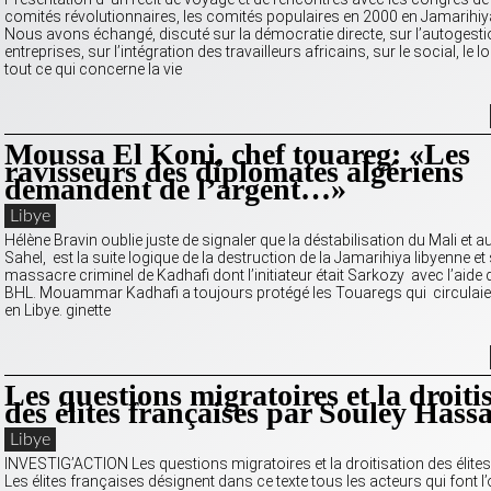
comités révolutionnaires, les comités populaires en 2000 en Jamarihiya
Nous avons échangé, discuté sur la démocratie directe, sur l’autogesti
entreprises, sur l’intégration des travailleurs africains, sur le social, le 
tout ce qui concerne la vie
Moussa El Koni, chef touareg: «Les
ravisseurs des diplomates algériens
demandent de l’argent…»
Libye
Hélène Bravin oublie juste de signaler que la déstabilisation du Mali et a
Sahel, est la suite logique de la destruction de la Jamarihiya libyenne et
massacre criminel de Kadhafi dont l’initiateur était Sarkozy avec l’aide 
BHL. Mouammar Kadhafi a toujours protégé les Touaregs qui circulaie
en Libye. ginette
Les questions migratoires et la droiti
des élites françaises par Souley Hass
Libye
INVESTIG’ACTION Les questions migratoires et la droitisation des élite
Les élites françaises désignent dans ce texte tous les acteurs qui font l