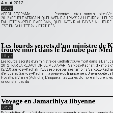
4 mai 2012
Libye
AFROHISTORAMA Raconter l’histoire sans histoires Vendr
2012 «PEUPLE AFRICAIN, QUEL AVENIR AU PAYS ? A L’HEURE où L’EUR
FAILLITTE ?» «PEUPLE AFRICAIN, QUEL AVENIR AU PAYS ? A L’HEURE
EST EN FAILLITTE ?» I / ETAT DES
Les lourds secrets d’un ministre de 
trouvé mort dans le Danube par Med
Libye
Les lourds secrets d’un ministre de Kadhafi trouvé mort dans le Danub
2012 | PAR LA RÉDACTION DE MEDIAPART Sarkozy-Kadhafi: dix mois d
(2/23) Sarkozy-Kadhafi : l’Elysée piégé par ses témoins Sarkozy-Kadhaf
d’enquêtes Sarkozy-Kadhafi : la preuve du financement Une enquête de 
Hovette, à Vienne (Autriche) D’inquiétantes zones d’ombre entourent les
circonstances du
Voyage en Jamarihiya libyenne
Libye
Présentation d’ un récit de voyage et de rencontres avec les congrès de