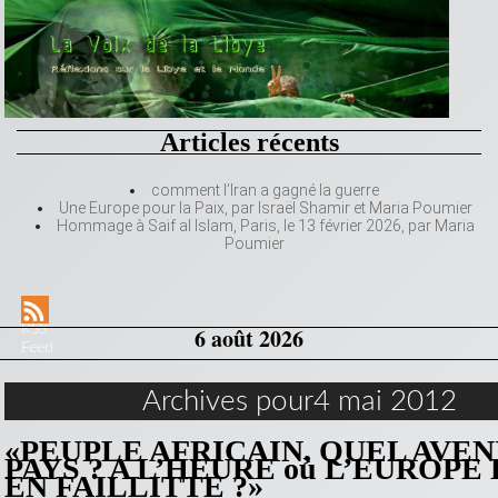
Articles récents
comment l’Iran a gagné la guerre
Une Europe pour la Paix, par Israël Shamir et Maria Poumier
Hommage à Saif al Islam, Paris, le 13 février 2026, par Maria
Poumier
RSS
6 août 2026
Feed
Archives pour4 mai 2012
«PEUPLE AFRICAIN, QUEL AVEN
PAYS ? A L’HEURE où L’EUROPE
EN FAILLITTE ?»