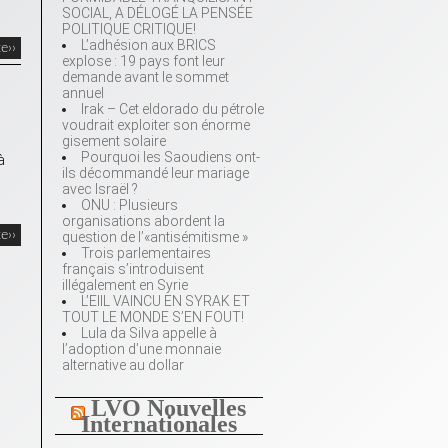
SOCIAL, A DÉLOGÉ LA PENSÉE
POLITIQUE CRITIQUE!
L’adhésion aux BRICS
te››
explose : 19 pays font leur
demande avant le sommet
annuel
Irak – Cet eldorado du pétrole
voudrait exploiter son énorme
gisement solaire
Pourquoi les Saoudiens ont-
à
ils décommandé leur mariage
avec Israël ?
ONU : Plusieurs
organisations abordent la
te››
question de l’«antisémitisme »
Trois parlementaires
français s’introduisent
illégalement en Syrie
L’EIIL VAINCU EN SYRAK ET
TOUT LE MONDE S’EN FOUT!
Lula da Silva appelle à
l’adoption d’une monnaie
alternative au dollar
LVO Nouvelles
Internationales