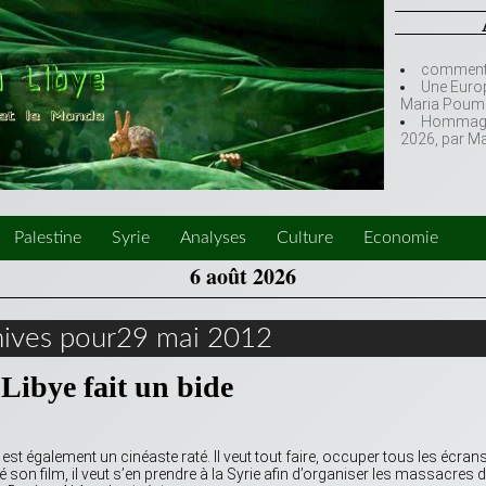
comment l
Une Europ
Maria Poumi
Hommage à
2026, par M
Palestine
Syrie
Analyses
Culture
Economie
6 août 2026
hives pour29 mai 2012
Libye fait un bide
 est également un cinéaste raté. Il veut tout faire, occuper tous les écrans
é son film, il veut s’en prendre à la Syrie afin d’organiser les massacres 