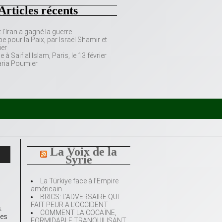
Articles récents
’Iran a gagné la guerre
e pour la Paix, par Israël Shamir et
er
 Saif al Islam, Paris, le 13 février
aria Poumier
La Voix de la
Syrie
La Türkiye face à l’Empire
américain
BRICS: L’ADVERSAIRE QUI
FAIT PEUR A L’OCCIDENT
.
COMMENT LA COCAÏNE,
des
FORMIDABLE TRANQUILISANT