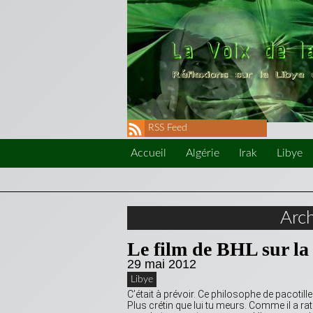
RSS Feed
Accueil
Algérie
Irak
Libye
Arc
Le film de BHL sur la 
29 mai 2012
Libye
C’était à prévoir. Ce philosophe de pacotille
Plus crétin que lui tu meurs. Comme il a rat