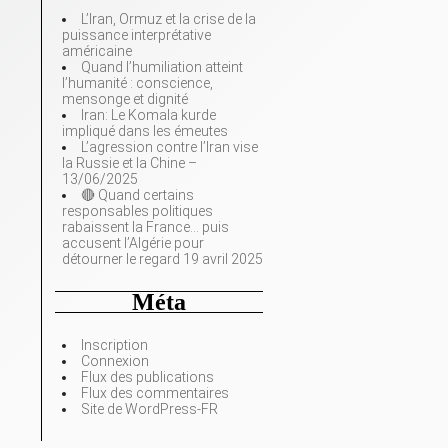
L’Iran, Ormuz et la crise de la
puissance interprétative
américaine
Quand l’humiliation atteint
l’humanité : conscience,
mensonge et dignité
Iran: Le Komala kurde
impliqué dans les émeutes
L’agression contre l’Iran vise
la Russie et la Chine –
13/06/2025
🔴 Quand certains
responsables politiques
rabaissent la France… puis
accusent l’Algérie pour
détourner le regard 19 avril 2025
Méta
Inscription
Connexion
Flux des publications
Flux des commentaires
Site de WordPress-FR