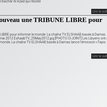
 Bachar Al Azad qui résiste
Lire la sui
nouveau une TRIBUNE LIBRE pour
LIBRE pour informer le monde. La chaîne TV ELSHAAB basée à Damas
28 mai 2012 EshaabTV_25May2012.jpg [PHOTO CI-JOINT] Les Libyens ont 
le monde. La chaîne TV ELSHAAB basée à Damas lance l’émission «Tapis
Lire la sui