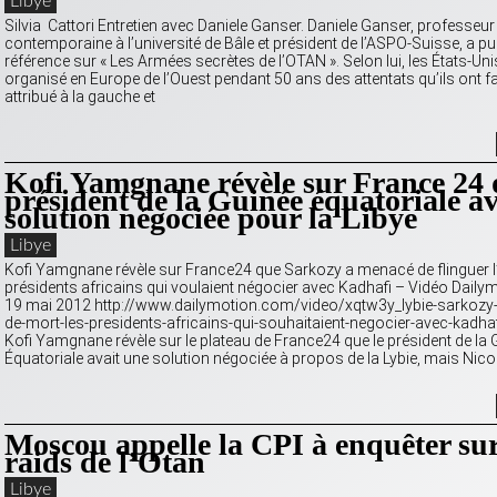
Libye
Silvia Cattori Entretien avec Daniele Ganser. Daniele Ganser, professeur 
contemporaine à l’université de Bâle et président de l’ASPO-Suisse, a pub
référence sur « Les Armées secrètes de l’OTAN ». Selon lui, les États-Uni
organisé en Europe de l’Ouest pendant 50 ans des attentats qu’ils ont
attribué à la gauche et
Kofi Yamgnane révèle sur France 24 
président de la Guinée équatoriale av
solution négociée pour la Libye
Libye
Kofi Yamgnane révèle sur France24 que Sarkozy a menacé de flinguer l
présidents africains qui voulaient négocier avec Kadhafi – Vidéo Dail
19 mai 2012 http://www.dailymotion.com/video/xqtw3y_lybie-sarkozy
de-mort-les-presidents-africains-qui-souhaitaient-negocier-avec-kad
Kofi Yamgnane révèle sur le plateau de France24 que le président de la 
Équatoriale avait une solution négociée à propos de la Lybie, mais Nic
Moscou appelle la CPI à enquêter sur
raids de l’Otan
Libye