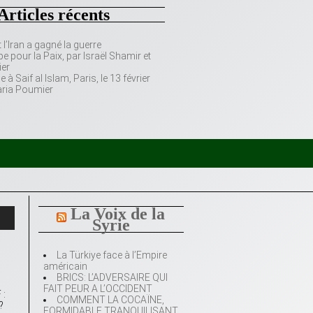
Articles récents
’Iran a gagné la guerre
e pour la Paix, par Israël Shamir et
er
 Saif al Islam, Paris, le 13 février
aria Poumier
La Voix de la
Syrie
La Türkiye face à l’Empire
américain
BRICS: L’ADVERSAIRE QUI
FAIT PEUR A L’OCCIDENT
 :
COMMENT LA COCAÏNE,
?
FORMIDABLE TRANQUILISANT