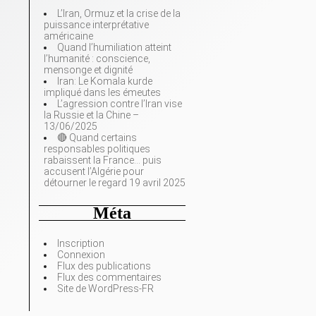
L’Iran, Ormuz et la crise de la
puissance interprétative
américaine
Quand l’humiliation atteint
l’humanité : conscience,
mensonge et dignité
Iran: Le Komala kurde
impliqué dans les émeutes
L’agression contre l’Iran vise
la Russie et la Chine –
13/06/2025
🔴 Quand certains
responsables politiques
rabaissent la France… puis
accusent l’Algérie pour
détourner le regard 19 avril 2025
Méta
Inscription
Connexion
Flux des publications
Flux des commentaires
Site de WordPress-FR