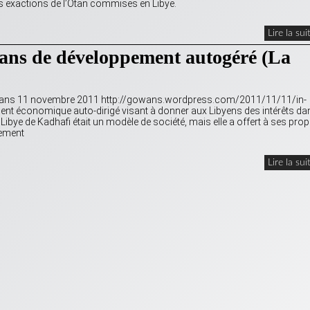
es exactions de l’Otan commises en Libye.
Lire la sui
2 ans de développement autogéré (La
Gowans 11 novembre 2011 http://gowans.wordpress.com/2011/11/11/in-
ment économique auto-dirigé visant à donner aux Libyens des intérêts da
ibye de Kadhafi était un modèle de société, mais elle a offert à ses pro
tement
Lire la sui