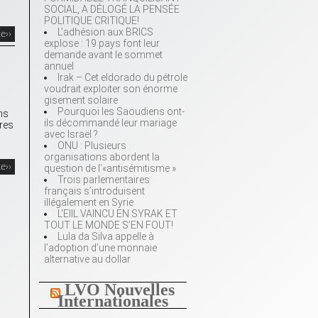
SOCIAL, A DÉLOGÉ LA PENSÉE
POLITIQUE CRITIQUE!
L’adhésion aux BRICS
te››
explose : 19 pays font leur
demande avant le sommet
annuel
Irak – Cet eldorado du pétrole
voudrait exploiter son énorme
gisement solaire
Pourquoi les Saoudiens ont-
ns
ils décommandé leur mariage
pres
avec Israël ?
ONU : Plusieurs
organisations abordent la
te››
question de l’«antisémitisme »
Trois parlementaires
français s’introduisent
illégalement en Syrie
L’EIIL VAINCU EN SYRAK ET
TOUT LE MONDE S’EN FOUT!
Lula da Silva appelle à
l’adoption d’une monnaie
alternative au dollar
LVO Nouvelles
Internationales