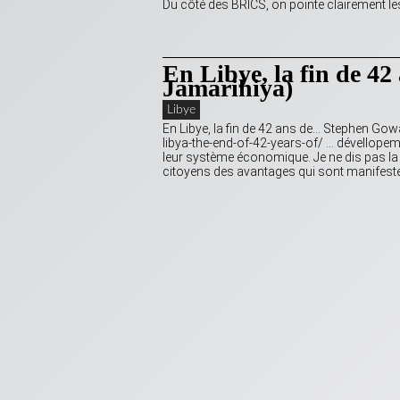
Du côté des BRICS, on pointe clairement l
En Libye, la fin de 4
Jamarihiya)
Libye
En Libye, la fin de 42 ans de… Stephen 
libya-the-end-of-42-years-of/ … dévellope
leur système économique. Je ne dis pas la L
citoyens des avantages qui sont manifes