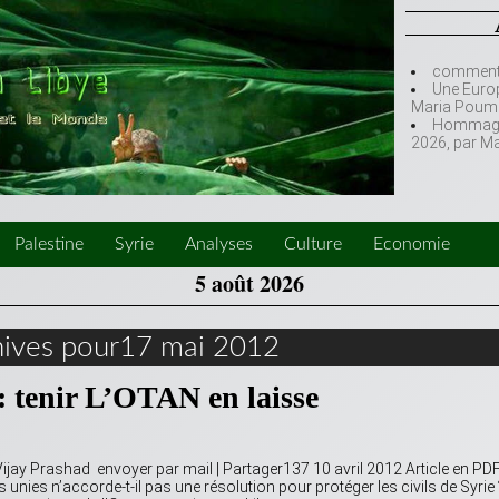
comment l
Une Europ
Maria Poumi
Hommage à
2026, par M
Palestine
Syrie
Analyses
Culture
Economie
5 août 2026
hives pour17 mai 2012
 : tenir L’OTAN en laisse
se Vijay Prashad envoyer par mail | Partager137 10 avril 2012 Article en PDF
unies n’accorde-t-il pas une résolution pour protéger les civils de Syrie 