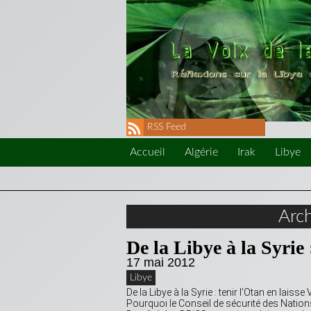
RSS Feed
Accueil
Algérie
Irak
Libye
Arc
De la Libye à la Syrie
17 mai 2012
Libye
De la Libye à la Syrie : tenir l’Otan en lais
Pourquoi le Conseil de sécurité des Nations 