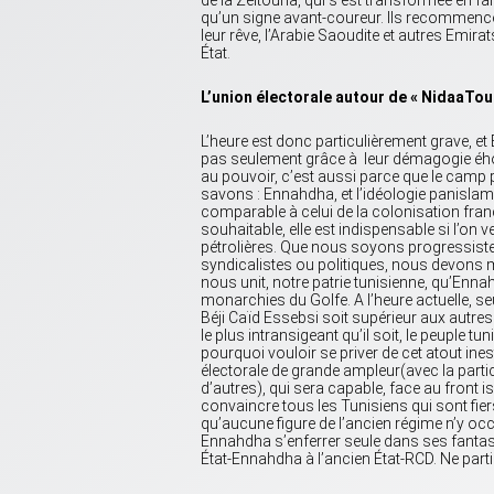
de la Zeitouna, qui s’est transformée en far
qu’un signe avant-coureur. Ils recommence
leur rêve, l’Arabie Saoudite et autres Emirat
État.
L’union électorale autour de « NidaaTou
L’heure est donc particulièrement grave, et
pas seulement grâce à leur démagogie éhont
au pouvoir, c’est aussi parce que le camp p
savons : Ennahdha, et l’idéologie panislami
comparable à celui de la colonisation franç
souhaitable, elle est indispensable si l’on 
pétrolières. Que nous soyons progressistes
syndicalistes ou politiques, nous devons m
nous unit, notre patrie tunisienne, qu’Enn
monarchies du Golfe. A l’heure actuelle, s
Béji Caïd Essebsi soit supérieur aux autres 
le plus intransigeant qu’il soit, le peuple tu
pourquoi vouloir se priver de cet atout inest
électorale de grande ampleur(avec la partic
d’autres), qui sera capable, face au front
convaincre tous les Tunisiens qui sont fiers 
qu’aucune figure de l’ancien régime n’y occ
Ennahdha s’enferrer seule dans ses fantasm
État-Ennahdha à l’ancien État-RCD. Ne part