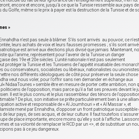
ce ridicule du fait de leur ignorance de l’enseignement supérieur, n’en fut
ront, encore et encore, jusqu’à ce que la Tunisie ressemble aux pays de
s du Golfe, même si le prix à payer est la destruction de la Tunisie et de 
nes »
 Ennahdha n’est pas seule à blâmer. S’ils sont arrivés au pouvoir, ce n’es
ée, leurs achats de voix et leurs fausses promesses ; s’ils sont arrivé
atriotique est arrivé aux élections plus divisé que jamais. Maintenant, n
ste qui l’anime, représentent pour l’avenir de la Tunisie un danger
aise des 19e et 20e siècles. L’unité nationale n’est pas seulement
veut protéger la Tunisie et les Tunisiens de l’appétit insatiable des monarc
 ou conservateurs, socialistes ou libéraux, nationalistes ou unionistes
ettre nos différents idéologiques de côté pour préserver la seule chose
ahdha veut nous voler, pour l’offrir sans rien demander en échange aux
eul« NidaaTounes » semble être en mesure de porter cette ambition, non 
politiciens de l’opposition, mais parce qu’il a fait ses preuves devant le 
nisien. Il est le plus connu et le plus rassembleur des ténors de l’opposition
imable ? De plus, son initiative se prête particulièrement bien à une allia
ipation active et responsable de « Al Joumhouri » et « Al Massar », et
 islamiste mené par Ennahdha, d’opposer un front patriotique susceptible
de leur pays, de ses acquis, et de leur culture. Il faut toutefois s’assurer
upe de place importante, encore moins qu’elle y soit à l’affiche. Laisson
es et sa volonté de remplacer le RCD par un <>, et de substituer un no
icipons pas à ce jeu dangereux.