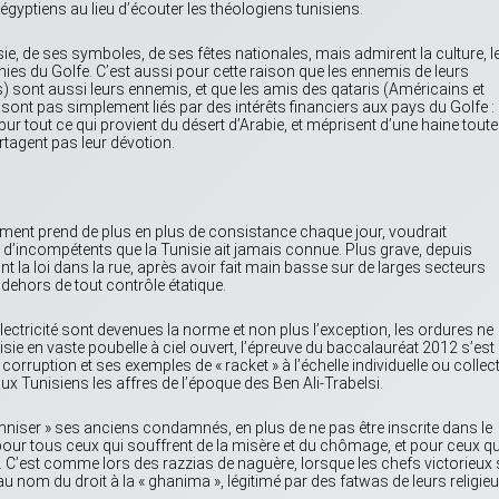
 égyptiens au lieu d’écouter les théologiens tunisiens.
sie, de ses symboles, de ses fêtes nationales, mais admirent la culture, l
hies du Golfe. C’est aussi pour cette raison que les ennemis de leurs
is) sont aussi leurs ennemis, et que les amis des qataris (Américains et
e sont pas simplement liés par des intérêts financiers aux pays du Golfe : 
ur tout ce qui provient du désert d’Arabie, et méprisent d’une haine toute
rtagent pas leur dévotion.
ent prend de plus en plus de consistance chaque jour, voudrait
 d’incompétents que la Tunisie ait jamais connue. Plus grave, depuis
 la loi dans la rue, après avoir fait main basse sur de larges secteurs
dehors de tout contrôle étatique.
électricité sont devenues la norme et non plus l’exception, les ordures ne
ie en vaste poubelle à ciel ouvert, l’épreuve du baccalauréat 2012 s’est
orruption et ses exemples de « racket » à l’échelle individuelle ou collect
x Tunisiens les affres de l’époque des Ben Ali-Trabelsi.
niser » ses anciens condamnés, en plus de ne pas être inscrite dans le
pour tous ceux qui souffrent de la misère et du chômage, et pour ceux qu
 C’est comme lors des razzias de naguère, lorsque les chefs victorieux 
 au nom du droit à la « ghanima », légitimé par des fatwas de leurs religieu