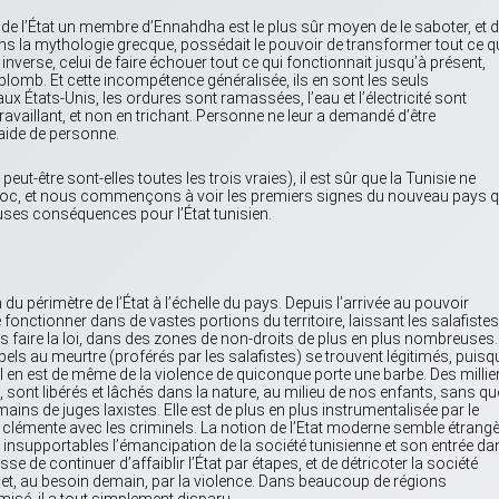
de l’État un membre d’Ennahdha est le plus sûr moyen de le saboter, et d
dans la mythologie grecque, possédait le pouvoir de transformer tout ce qu
verse, celui de faire échouer tout ce qui fonctionnait jusqu’à présent,
 plomb. Et cette incompétence généralisée, ils en sont les seuls
x États-Unis, les ordures sont ramassées, l’eau et l’électricité sont
ravaillant, et non en trichant. Personne ne leur a demandé d’être
l’aide de personne.
eut-être sont-elles toutes les trois vraies), il est sûr que la Tunisie ne
choc, et nous commençons à voir les premiers signes du nouveau pays q
euses conséquences pour l’État tunisien.
u périmètre de l’État à l’échelle du pays. Depuis l’arrivée au pouvoir
fonctionner dans de vastes portions du territoire, laissant les salafistes
es faire la loi, dans des zones de non-droits de plus en plus nombreuses.
ls au meurtre (proférés par les salafistes) se trouvent légitimés, puisqu
Il en est de même de la violence de quiconque porte une barbe. Des millie
, sont libérés et lâchés dans la nature, au milieu de nos enfants, sans qu
mains de juges laxistes. Elle est de plus en plus instrumentalisée par le
et clémente avec les criminels. La notion de l’Etat moderne semble étrang
supportables l’émancipation de la société tunisienne et son entrée da
se de continuer d’affaiblir l’État par étapes, et de détricoter la société
, et, au besoin demain, par la violence. Dans beaucoup de régions