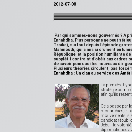
2012-07-08
Par qui sommes-nous gouvernés ? A priori
Ennahdha. Plus personne ne peut sérieus
Troïka), surtout depuis l’épisode grotes
Mahmoudi, qui a mis si crûment en lumièr
République, et la position humiliante de
supplétif contraint d’obéir aux ordres p
de savoir pourquoi les nouveaux dirigea
Plusieurs théories circulent, pas forcé
Ennahdha : Un clan au service des Améric
La première hypot
stratégie commun
afin qu’ils reste
Cela passe par la
monarchies,et au
mouvements isla
candidat républic
Jebali, la volonté
diplomatiques av