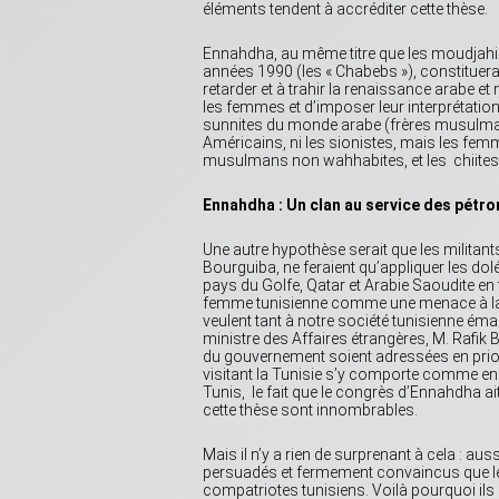
éléments tendent à accréditer cette thèse.
Ennahdha, au même titre que les moudjahi
années 1990 (les « Chabebs »), constitueraie
retarder et à trahir la renaissance arabe 
les femmes et d’imposer leur interprétation b
sunnites du monde arabe (frères musulmans
Américains, ni les sionistes, mais les femmes
musulmans non wahhabites, et les chiites 
Ennahdha : Un clan au service des pétr
Une autre hypothèse serait que les militant
Bourguiba, ne feraient qu’appliquer les dolé
pays du Golfe, Qatar et Arabie Saoudite en
femme tunisienne comme une menace à la pé
veulent tant à notre société tunisienne éma
ministre des Affaires étrangères, M. Rafik Bo
du gouvernement soient adressées en priorité
visitant la Tunisie s’y comporte comme en pa
Tunis, le fait que le congrès d’Ennahdha ait
cette thèse sont innombrables.
Mais il n’y a rien de surprenant à cela : au
persuadés et fermement convaincus que les
compatriotes tunisiens. Voilà pourquoi ils p