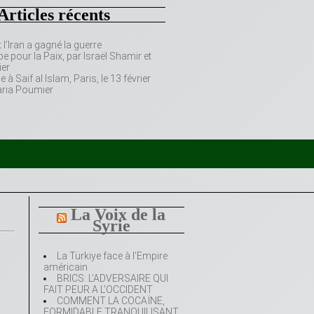
Articles récents
’Iran a gagné la guerre
e pour la Paix, par Israël Shamir et
er
 Saif al Islam, Paris, le 13 février
aria Poumier
La Voix de la
Syrie
La Türkiye face à l’Empire
américain
BRICS: L’ADVERSAIRE QUI
FAIT PEUR A L’OCCIDENT
COMMENT LA COCAÏNE,
FORMIDABLE TRANQUILISANT