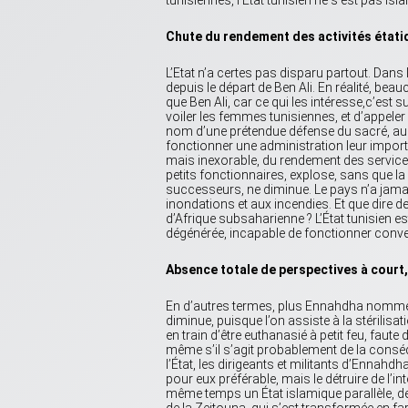
tunisiennes, l’État tunisien ne s’est pas isl
Chute du rendement des activités étati
L’Etat n’a certes pas disparu partout. Dans
depuis le départ de Ben Ali. En réalité, be
que Ben Ali, car ce qui les intéresse,c’est 
voiler les femmes tunisiennes, et d’appele
nom d’une prétendue défense du sacré, au p
fonctionner une administration leur importe 
mais inexorable, du rendement des services d
petits fonctionnaires, explose, sans que la
successeurs, ne diminue. Le pays n’a jamai
inondations et aux incendies. Et que dire de
d’Afrique subsaharienne ? L’État tunisien es
dégénérée, incapable de fonctionner conv
Absence totale de perspectives à court
En d’autres termes, plus Ennahdha nomme 
diminue, puisque l’on assiste à la stérilisat
en train d’être euthanasié à petit feu, fa
même s’il s’agit probablement de la conséq
l’État, les dirigeants et militants d’Ennahdh
pour eux préférable, mais le détruire de l’in
même temps un État islamique parallèle, desti