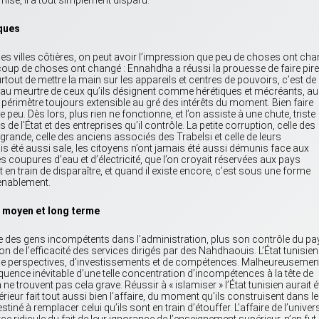
amisé, il a tout simplement disparu.
ques
 les villes côtières, on peut avoir l’impression que peu de choses ont ch
aucoup de choses ont changé : Ennahdha a réussi la prouesse de faire pire
surtout de mettre la main sur les appareils et centres de pouvoirs, c’est de
r au meurtre de ceux qu’ils désignent comme hérétiques et mécréants, au
érimètre toujours extensible au gré des intérêts du moment. Bien faire
peu. Dès lors, plus rien ne fonctionne, et l’on assiste à une chute, triste
e l’État et des entreprises qu’il contrôle. La petite corruption, celle des
 grande, celle des anciens associés des Trabelsi et celle de leurs
s été aussi sale, les citoyens n’ont jamais été aussi démunis face aux
s coupures d’eau et d’électricité, que l’on croyait réservées aux pays
t en train de disparaître, et quand il existe encore, c’est sous une forme
enablement.
, moyen et long terme
des gens incompétents dans l’administration, plus son contrôle du pa
ion de l’efficacité des services dirigés par des Nahdhaouis. L’État tunisien
ute de perspectives, d’investissements et de compétences. Malheureusemen
uence inévitable d’une telle concentration d’incompétences à la tête de
a ne trouvent pas cela grave. Réussir à « islamiser » l’État tunisien aurait é
térieur fait tout aussi bien l’affaire, du moment qu’ils construisent dans le
né à remplacer celui qu’ils sont en train d’étouffer. L’affaire de l’univers