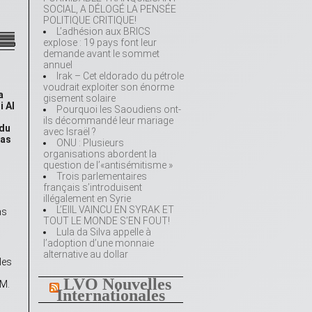
SOCIAL, A DÉLOGÉ LA PENSÉE
POLITIQUE CRITIQUE!
L’adhésion aux BRICS
explose : 19 pays font leur
demande avant le sommet
annuel
Irak – Cet eldorado du pétrole
voudrait exploiter son énorme
a
gisement solaire
i Al
Pourquoi les Saoudiens ont-
ils décommandé leur mariage
 du
avec Israël ?
pas
ONU : Plusieurs
organisations abordent la
question de l’«antisémitisme »
Trois parlementaires
français s’introduisent
illégalement en Syrie
L’EIIL VAINCU EN SYRAK ET
ns
TOUT LE MONDE S’EN FOUT!
Lula da Silva appelle à
l’adoption d’une monnaie
alternative au dollar
les
LVO Nouvelles
 M.
Internationales