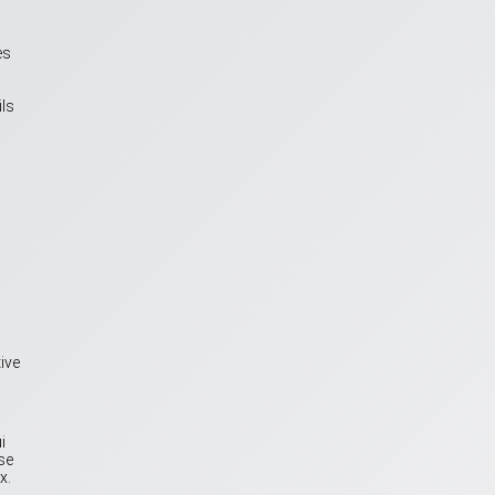
es
ils
ive
i
se
x.