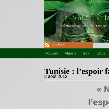
RSS Feed
Accueil
Algérie
Irak
Libye
Tunisie : l’espoir 
8 août 2012
« 
l’esp