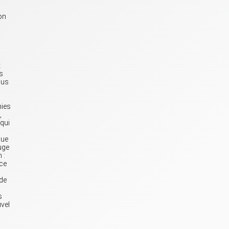
son
t
s
ous
hies
,
 qui
que
juge
 :
nce
 de
s
uvel