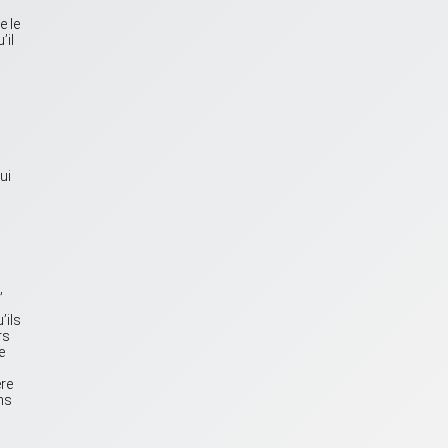
e le
’il
ui
,
’ils
rs
e
ère
ns