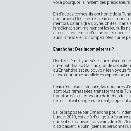
voilà pourquoi ils invitent des prédicateurs
En d’autres termes, ils ont honte de la Tuni
coutumes et les rites religieux des monarc
mentors qataris (Iran, Syrie, chiites libana
Israéliens) sont maintenant les leurs. Ils n
aiment littéralement d’un amour sincère et p
aussi intense leurs compatriotes qui ne pa
Ennahdha : Des incompétents ?
Une troisième hypothèse, qui malheureusem
qu’Ennahdha soit la plus grande collection
qu’Ennahdha est au pouvoir, les voyous font
d’une économie parallèle en expansion, en 
L’eau n’est plus distribuée, les coupures d’
sont plus ramassées, transformant la Tunis
transformée en concours de triche, etc. La c
se multiplient dangereusement, rappelant au
La loi proposée par Ennahdha pour « indem
budget 2013, est déjà d’un goût très amer 
gardent de mauvais souvenirs du « 26 26 ».
distribaiuent le butin (biens et personnes),