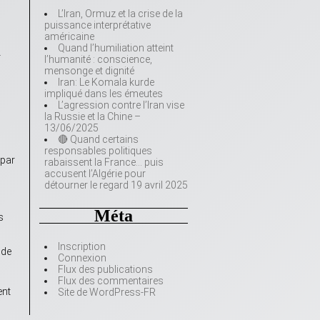
L’Iran, Ormuz et la crise de la
puissance interprétative
américaine
Quand l’humiliation atteint
r
l’humanité : conscience,
mensonge et dignité
Iran: Le Komala kurde
impliqué dans les émeutes
L’agression contre l’Iran vise
la Russie et la Chine –
13/06/2025
🔴 Quand certains
responsables politiques
 par
rabaissent la France… puis
s
accusent l’Algérie pour
détourner le regard 19 avril 2025
Méta
s
Inscription
 de
Connexion
Flux des publications
Flux des commentaires
ent
Site de WordPress-FR