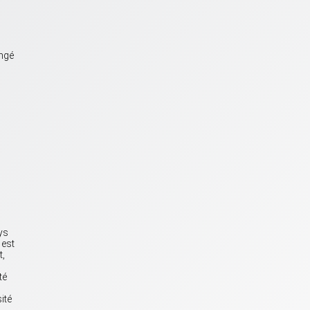
angé
ys
 est
t,
té
ité