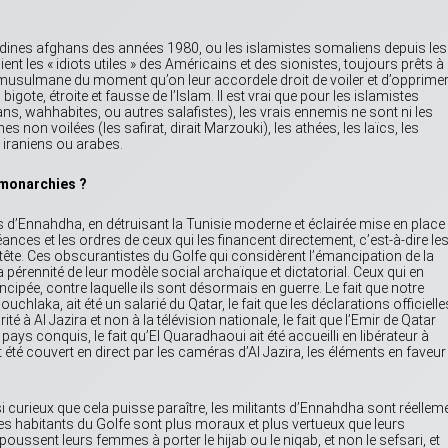
dines afghans des années 1980, ou les islamistes somaliens depuis les
nt les « idiots utiles » des Américains et des sionistes, toujours prêts à
et musulmane du moment qu’on leur accordele droit de voiler et d’opprime
igote, étroite et fausse de l’Islam. Il est vrai que pour les islamistes
, wahhabites, ou autres salafistes), les vrais ennemis ne sont ni les
 non voilées (les safirat, dirait Marzouki), les athées, les laïcs, les
iraniens ou arabes.
omonarchies ?
s d’Ennahdha, en détruisant la Tunisie moderne et éclairée mise en place
ances et les ordres de ceux qui les financent directement, c’est-à-dire le
 tête. Ces obscurantistes du Golfe qui considèrent l’émancipation de la
rennité de leur modèle social archaïque et dictatorial. Ceux qui en
ncipée, contre laquelle ils sont désormais en guerre. Le fait que notre
uchlaka, ait été un salarié du Qatar, le fait que les déclarations officielle
 à Al Jazira et non à la télévision nationale, le fait que l’Emir de Qatar
ys conquis, le fait qu’El Quaradhaoui ait été accueilli en libérateur à
 été couvert en direct par les caméras d’Al Jazira, les éléments en faveur
ssi curieux que cela puisse paraître, les militants d’Ennahdha sont réellem
 habitants du Golfe sont plus moraux et plus vertueux que leurs
oussent leurs femmes à porter le hijab ou le niqab, et non le sefsari, et