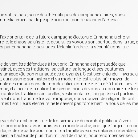
ne suffira pas ; seule des thématiques de campagne claires, sans
mmédiatement par le peuple pourront contrebalancer l’arsenal
nt l’axe prioritaire de la future campagne électorale. Ennahdha a choisi
re, et le chaos salafiste ; et depuis, les voyous sont partout dans la rue, e
és par Ennahdha et ses juges. Rétablir l’ordre et la sécurité constitue
onale doivent être défendues à tout prix : Ennahdha est persuadée que
distinct, avec ses traditions, sa culture, sa langue et ses coutumes,
lamique »(la communauté des croyants). C’est bien entendu l’inverse q
ême, qui assume son histoire et sa modernité, est le plus sûr moyen de
emble des musulmans du monde entier, comme elle l’a déjà fait en janvier
nne, et a peur de la nation tunisienne : nous devons au contraire mettre 
er contre les traditions culturelles, vestimentaires, langagières et parfois
eut nous transmettre, voire imposer, sous couvert de religion. Ils ont
mes fiers. Leurs électeurs ne le savent pas forcément : à nous de les me
a vie chère doit constituer le troisième axe du combat politique à venir.
 et comme tous les islamistes du monde arabe, croit que l’argent tomb
er dur, et de se battre pour nourrir sa famille avec des salaires misérables.
unisien, à hauteur de plus d’un milliard de dinars, pour récompenser ses