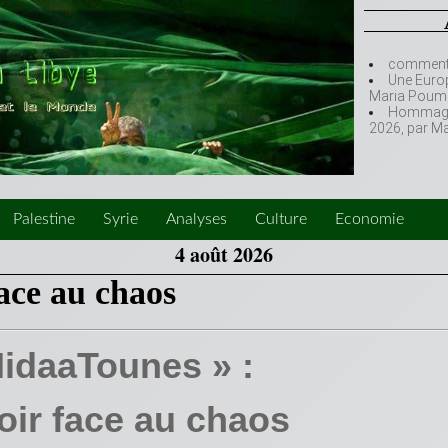
comment l
Une Europ
Maria Poumi
Hommage à
2026, par M
Palestine
Syrie
Analyses
Culture
Economie
4 août 2026
face au chaos
NidaaTounes » :
oir face au chaos