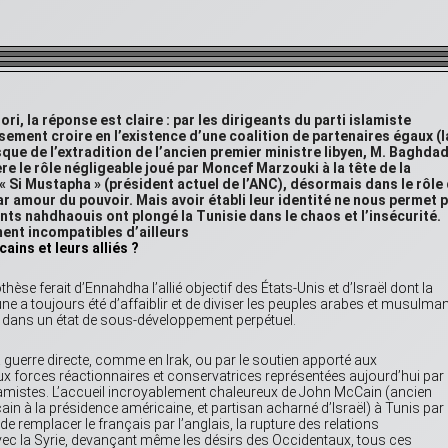
, la réponse est claire : par les dirigeants du parti islamiste
ement croire en l’existence d’une coalition de partenaires égaux (l
que de l’extradition de l’ancien premier ministre libyen, M. Baghdad
e le rôle négligeable joué par Moncef Marzouki à la tête de la
 « Si Mustapha » (président actuel de l’ANC), désormais dans le rôle
ar amour du pouvoir. Mais avoir établi leur identité ne nous permet 
nts nahdhaouis ont plongé la Tunisie dans le chaos et l’insécurité.
ment incompatibles d’ailleurs
ains et leurs alliés ?
hèse ferait d’Ennahdha l’allié objectif des États-Unis et d’Israël dont la
e a toujours été d’affaiblir et de diviser les peuples arabes et musulma
nt dans un état de sous-développement perpétuel.
 guerre directe, comme en Irak, ou par le soutien apporté aux
x forces réactionnaires et conservatrices représentées aujourd’hui par 
mistes. L’accueil incroyablement chaleureux de John McCain (ancien
ain à la présidence américaine, et partisan acharné d’Israël) à Tunis par
 de remplacer le français par l’anglais, la rupture des relations
ec la Syrie, devançant même les désirs des Occidentaux, tous ces