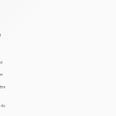
t
ui
en
ttre
e du