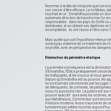
Nommer à la tête de n’importe quel service 
voir cesser d’être efficace. Le roi Midas, 
touchait en or : Ennahdha possède un don in
autrement dit le don de transformer l’or en
responsables : dans les pays du Golfe ou au
distribuées, et on obtient ses diplômes en t
incompétents : ils ont réussi à l’être sans 
Mais quelle que soit l’hypothèse retenue (et p
sortira pas indemne de ce traitement de 
se profile, avec en perspective les danger
Diminution du périmètre étatique
La première conséquence est la diminution d
d’Ennahdha, l’État a pratiquement cessé de 
les trafiquants, et les voyous en tous genr
Depuis qu’Ennahdha est au pouvoir, les appe
ne sont jamais sanctionnés par les juges. 
de délinquants, de criminels, de pédophiles
nous n’y puissions rien. La justice est aux 
pouvoir exécutif : dure avec les victimes, 
aux Nahdhaouis, Comme leur sont encore in
l’Histoire moderne. Aussi n’auront-ils de ces
tunisienne par petites touches aujourd’hui