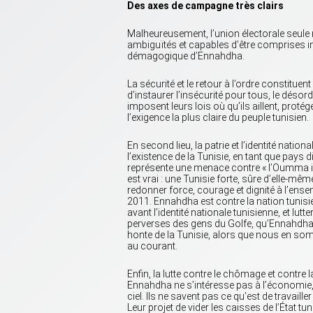
Des axes de campagne très clairs
Malheureusement, l’union électorale seule 
ambiguïtés et capables d’être comprises i
démagogique d’Ennahdha.
La sécurité et le retour à l’ordre constitue
d’instaurer l’insécurité pour tous, le désord
imposent leurs lois où qu’ils aillent, protég
l’exigence la plus claire du peuple tunisien.
En second lieu, la patrie et l’identité nati
l’existence de la Tunisie, en tant que pays 
représente une menace contre « l’Oumma is
est vrai : une Tunisie forte, sûre d’elle-m
redonner force, courage et dignité à l’ens
2011. Ennahdha est contre la nation tunisie
avant l’identité nationale tunisienne, et lutt
perverses des gens du Golfe, qu’Ennahdha v
honte de la Tunisie, alors que nous en som
au courant.
Enfin, la lutte contre le chômage et contre l
Ennahdha ne s’intéresse pas à l’économie,
ciel. Ils ne savent pas ce qu’est de travaill
Leur projet de vider les caisses de l’État t