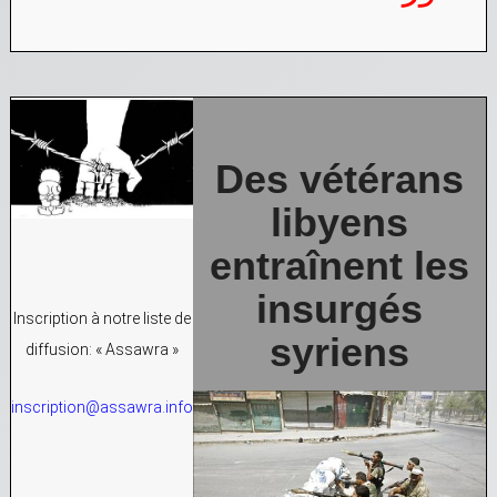
Des vétérans
libyens
entraînent les
insurgés
Inscription à notre liste de
syriens
diffusion: « Assawra »
inscription@assawra.info