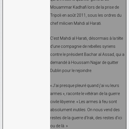
Mouammar Kadhafi lors de la prise de
Tripoli en août 2011, sous les ordres du
chef milicien Mahdi al Harati.
C’est Mahdi al Harati, désormais à la tête
d’une compagnie de rebelles syriens
contre le président Bachar al Assad, qui a
demandé à Houssam Najjar de quitter
Dublin pour le rejoindre.
« J’ai presque pleuré quand j’ai vu leurs
armes », raconte le vétéran de la guerre
civile libyenne. « Les armes à feu sont
absolument inutiles. On nous vend des
restes de la guerre d’Irak, des restes d’ici
ou de là. »