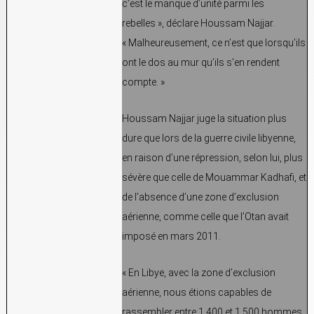
c’est le manque d’unité parmi les
rebelles », déclare Houssam Najjar.
« Malheureusement, ce n’est que lorsqu’ils
ont le dos au mur qu’ils s’en rendent
compte. »
Houssam Najjar juge la situation plus
dure que lors de la guerre civile libyenne,
en raison d’une répression, selon lui, plus
sévère que celle de Mouammar Kadhafi, et
de l’absence d’une zone d’exclusion
aérienne, comme celle que l’Otan avait
imposé en mars 2011.
« En Libye, avec la zone d’exclusion
aérienne, nous étions capables de
rassembler entre 1.400 et 1.500 hommes