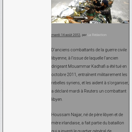
mardi 14 août 2012
, par
La Rédaction
D’anciens combattants de la guerre civile
libyenne, à l’issue de laquelle l’ancien
dirigeant Mouammar Kadhafi a été tué en
octobre 2011, entraînent militairement les
rebelles syriens, et les aident à s’organiser,
a déclaré mardi à Reuters un combattant
libyen.
Houssam Najjar, né de père libyen et de
mère irlandaise, a fait partie du bataillon
qui a investi le quartier général de