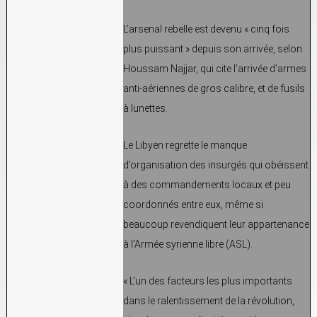
L’arsenal rebelle est devenu « cinq fois
plus puissant » depuis son arrivée, selon
Houssam Najjar, qui cite l’arrivée d’armes
anti-aériennes de gros calibre, et de fusils
à lunettes.
Le Libyen regrette le manque
d’organisation des insurgés qui obéissent
à des commandements locaux et peu
coordonnés entre eux, même si
beaucoup revendiquent leur appartenance
à l’Armée syrienne libre (ASL).
« L’un des facteurs les plus importants
dans le ralentissement de la révolution,