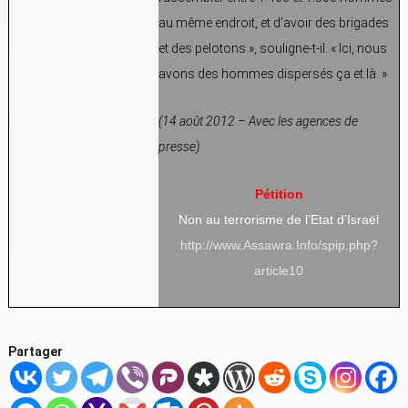
au même endroit, et d’avoir des brigades
et des pelotons », souligne-t-il. « Ici, nous
avons des hommes dispersés ça et là. »
(14 août 2012 – Avec les agences de
presse)
Pétition
Non au terrorisme de l’Etat d’Israël
http://www.Assawra.Info/spip.php?
article10
Partager