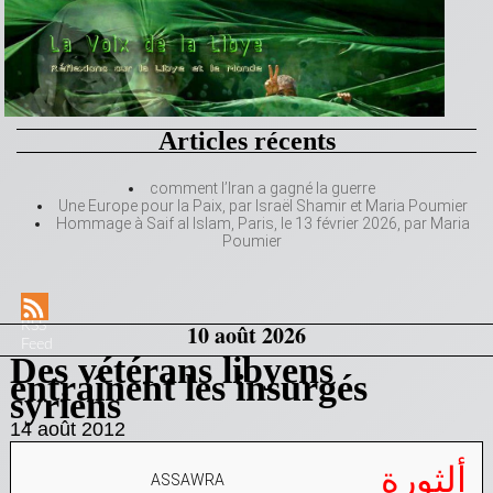
Articles récents
comment l’Iran a gagné la guerre
Une Europe pour la Paix, par Israël Shamir et Maria Poumier
Hommage à Saif al Islam, Paris, le 13 février 2026, par Maria
Poumier
RSS
10 août 2026
Feed
Des vétérans libyens
entraînent les insurgés
syriens
14 août 2012
ألثورة
ASSAWRA