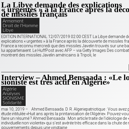
La Libye demande des explications
« urgentes » à la France après la déc
de missiles français
Armement
Droit de l'Homme
Libye
EDITION INTERNATIONAL 12/07/2019 02:00 CEST La Libye demande d
explications « urgentes » à la France après la découverte de missiles fr
France a reconnu mercredi que des missiles Javelin trouvés sur une b
lui appartenaient. Le HuffPost avec AFP – via Getty Images Des comba
montrent des missiles Javelin américains à Tripoli, le
Interview – Ahmed Bensaada : «Le l
sioniste est très actif en Algérie»
Algérie
Analyses
SIONISME
Solidarité
mai 10, 2019 – Ahmed Bensaada. D. R. Algeriepatriotique : Vous avez 
étude intitulée «Huit ans après la printanisation de l’Algérie». Pouvez-v
faire un résumé ? Ahmed Bensaada : Mon article traite de l’idéologie de
individuelle non violente» qui s’est avérée très efficace dans la chute 
gouvernements depuis une vingtaine