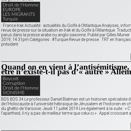
Droit de l'Homme
EUROPE
LES MIGRANTS
Turquie
France-Irak Actualité : actualités du Golfe à l’Atlantique Analyses, info
revue de presse sur la situation en Irak et du Golfe à l’Atlantique. Traduct
parus dans la presse arabe ou anglo-saxonne. Publié par Gilles Munier s
2019, 14:31pm Catégories : #Turquie Revue de presse : TRT en français
président
Quand on en vient à l’antisémitisme,
être n’existe-t-il pas d’« autre » Alle
Boycott
Corruption
Droit de l'Homme
SIONISME
BDS BDS 34 Le professeur Daniel Blatman est un historien spécialiste d
de l’Holocauste à l’université hébraïque de Jérusalem et l’historien en 
du ghetto de Varsovie. Jeudi 11 juillet 2019 Lire également à la suite : « C
l’apartheid, il n’y a pas de meilleur terme que celui-ci » : Appel croissant 