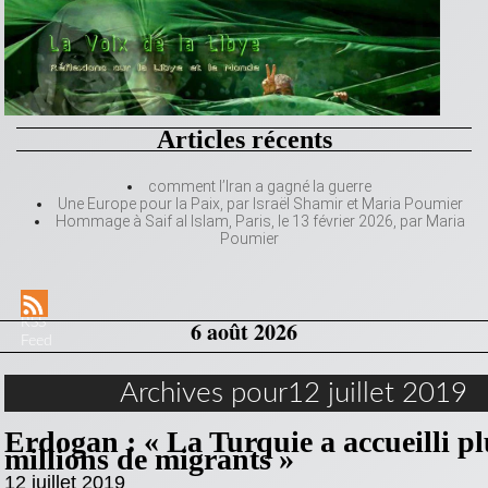
Articles récents
comment l’Iran a gagné la guerre
Une Europe pour la Paix, par Israël Shamir et Maria Poumier
Hommage à Saif al Islam, Paris, le 13 février 2026, par Maria
Poumier
RSS
6 août 2026
Feed
Archives pour12 juillet 2019
Erdogan : « La Turquie a accueilli pl
millions de migrants »
12 juillet 2019