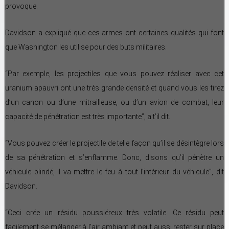
provoque.
Davidson a expliqué que ces armes ont certaines qualités qui font
que Washington les utilise pour des buts militaires.
“Par exemple, les projectiles que vous pouvez réaliser avec cet
uranium apauvri ont une très grande densité et quand vous les tirez
d’un canon ou d’une mitrailleuse, ou d’un avion de combat, leur
capacité de pénétration est très importante”, a t’il dit.
“Vous pouvez créer le projectile de telle façon qu’il se désintègre lors
de sa pénétration et s’enflamme. Donc, disons qu’il pénètre un
véhicule blindé, il va mettre le feu à tout l’intérieur du véhicule”, dit
Davidson.
“Ceci crée un résidu poussiéreux très volatile. Ce résidu peut
facilement se mélanger à l’air ambiant et peut aussi rester sur place