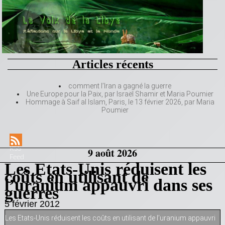
Articles récents
comment l’Iran a gagné la guerre
Une Europe pour la Paix, par Israël Shamir et Maria Poumier
Hommage à Saif al Islam, Paris, le 13 février 2026, par Maria
Poumier
RSS
9 août 2026
Feed
Les Etats-Unis réduisent les
coûts en utilisant de
l’uranium appauvri dans ses
guerres
5 février 2012
Les Etats-Unis réduisent les coûts en utilisant de l’uranium appauvri