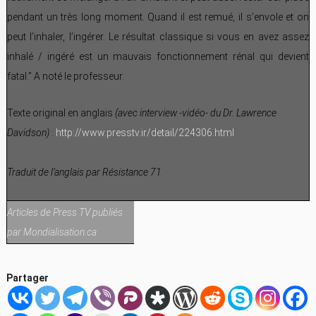
pendant un très long moment. Quand il est remué, il s’envole et on
peut l’inhaler, l’ingérer. Le résultat classique si vous en avez assez
inhalé / ingéré est un mauvais fonctionnement rénal qui devient
fatal.” A noté le professeur.
Texte original en anglais
(avec interview -vidéo- du Dr. Lawrence
Davidson)
:
http://www.presstv.ir/detail/224306.html
Traduit de l’anglais par Résistance 71
Articles de Press TV publiés
par Mondialisation.ca
Partager