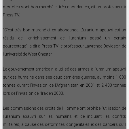
mortelles sont bon marché et très abondantes, dit un professeur à
Press TV.
“C’est très bon marché et en abondance. L’uranium apauvri est un
résidu de l’enrichissement de l’uranium passé un certain
pourcentage”, a dit à Press TV le professeur Lawrence Davidson de
l’université de West Chester.
Le gouvernement américain a utilisé des armes à l’uranium apauvri
sur des humains dans ses deux dernières guerres, au moins 1 000
tonnes durant l’invasion de l’Afghanistan en 2001 et 2 400 tonnes
lors de l’invasion de l’Irak en 2003.
Les commissions des droits de l’Homme ont prohibé l’utilisation de
l’uranium apauvri sur les humains et ce incluant les conflits
militaires, à cause des déformités congénitales et des cancers qu’il