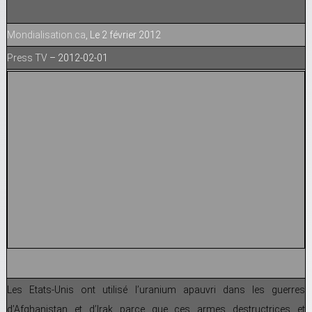
Mondialisation.ca
, Le 2 février 2012
Press TV
– 2012-02-01
Les Etats-Unis ont utilisé l’uranium apauvri dans les guerres
d’Afghanistan et d’Irak parce que ces armes destructrices et