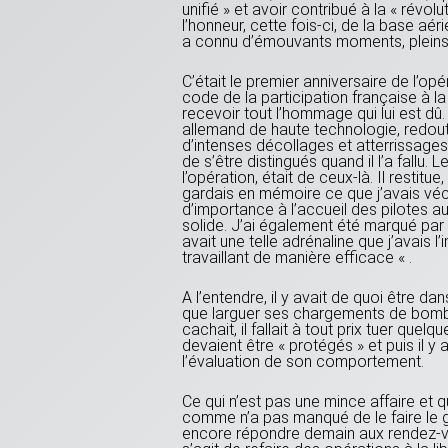
unifié » et avoir contribué à la « rév
l’honneur, cette fois-ci, de la base a
a connu d’émouvants moments, pleins d
C’était le premier anniversaire de l’opé
code de la participation française à la
recevoir tout l’hommage qui lui est dû.
allemand de haute technologie, redout
d’intenses décollages et atterrissage
de s’être distingués quand il l’a fallu
l’opération, était de ceux-là. Il restitu
gardais en mémoire ce que j’avais véc
d’importance à l’accueil des pilotes a
solide. J’ai également été marqué par 
avait une telle adrénaline que j’avais l
travaillant de manière efficace « .
A l’entendre, il y avait de quoi être dan
que larguer ses chargements de bombes,
cachait, il fallait à tout prix tuer quelq
devaient être « protégés » et puis il y a
l’évaluation de son comportement.
Ce qui n’est pas une mince affaire et q
comme n’a pas manqué de le faire le 
encore répondre demain aux rendez-vous q