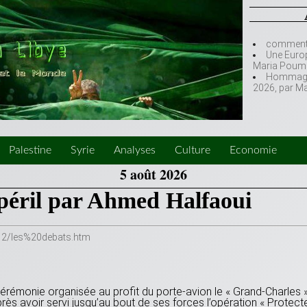
comment l
Une Europ
Maria Poumi
Hommage à
2026, par M
Palestine
Syrie
Analyses
Culture
Economie
5 août 2026
péril par Ahmed Halfaoui
12/les%20debats.htm
rémonie organisée au profit du porte-avion le « Grand-Charles »,
près avoir servi jusqu’au bout de ses forces l’opération « Protect