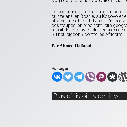
s’agit de refaire des opérations à la l
Le commandant de la base rappelle, à 
quinze ans, en Bosnie, au Kosovo et en
stratégique et point d’appui d’importa
des troupes, en précisant l’aire géogra
reçoit des coups et plus, cela existe au
» tir au pigeon » contre les Africains.
Par Ahmed Halfaoui
Partager
Plus d’histoires deLibye