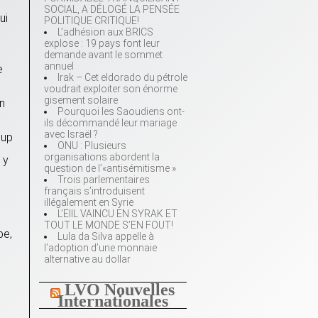
SOCIAL, A DÉLOGÉ LA PENSÉE
ui
POLITIQUE CRITIQUE!
L’adhésion aux BRICS
explose : 19 pays font leur
demande avant le sommet
annuel
e
Irak – Cet eldorado du pétrole
voudrait exploiter son énorme
gisement solaire
n
Pourquoi les Saoudiens ont-
ils décommandé leur mariage
avec Israël ?
oup
ONU : Plusieurs
organisations abordent la
 y
question de l’«antisémitisme »
Trois parlementaires
français s’introduisent
illégalement en Syrie
L’EIIL VAINCU EN SYRAK ET
TOUT LE MONDE S’EN FOUT!
pe,
Lula da Silva appelle à
l’adoption d’une monnaie
alternative au dollar
LVO Nouvelles
Internationales