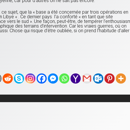
ibyenne, car pour d’autres on ne sait pas encore.
ce sujet, que la « base a été concernée par trois opérations en
 Libye « . Ce dernier pays l’a conforté « en tant que site
nce vers le sud ». Une façon, peut-être, de tempérer l’enthousias
phique des terrains d’intervention. Car les vraies guerres, où on
ssi. Chose qui risque d’être oubliée, si on prend l’habitude d’aller