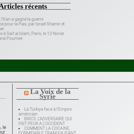
Articles récents
’Iran a gagné la guerre
e pour la Paix, par Israël Shamir et
er
 Saif al Islam, Paris, le 13 février
aria Poumier
La Voix de la
Syrie
La Türkiye face à l’Empire
américain
BRICS: L’ADVERSAIRE QUI
FAIT PEUR A L’OCCIDENT
 le
COMMENT LA COCAÏNE,
eur
FORMIDABLE TRANQUILISANT