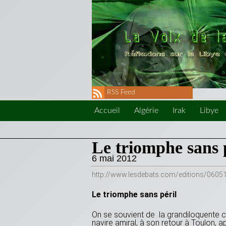
RSS Feed
Accueil
Algérie
Irak
Libye
Le triomphe sans 
6 mai 2012
http://www.lesdebats.com/editions/0605
Le triomphe
sans péril
On se souvient de la grandiloquente cé
navire amiral, à son retour à Toulon, a