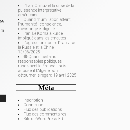
L’Iran, Ormuz et la crise de la
puissance interprétative
américaine
Quand l’humiliation atteint
me
l’humanité : conscience,
mensonge et dignité
 au
Iran: Le Komala kurde
impliqué dans les émeutes
L’agression contre l’Iran vise
la Russie et la Chine –
13/06/2025
🔴 Quand certains
responsables politiques
rabaissent la France… puis
accusent l’Algérie pour
détourner le regard 19 avril 2025
Méta
Inscription
Connexion
Flux des publications
Flux des commentaires
Site de WordPress-FR