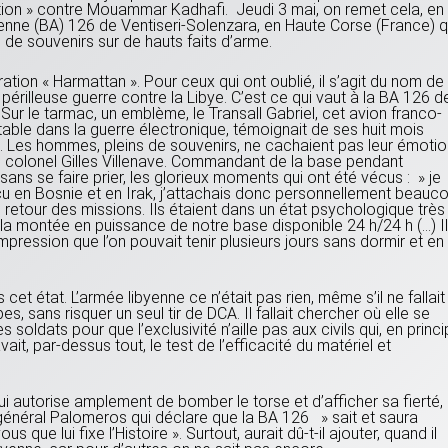
olution » contre Mouammar Kadhafi. Jeudi 3 mai, on remet cela, en
érienne (BA) 126 de Ventiseri-Solenzara, en Haute Corse (France) q
e souvenirs sur de hauts faits d’arme.
ration « Harmattan ». Pour ceux qui ont oublié, il s’agit du nom de
 périlleuse guerre contre la Libye. C’est ce qui vaut à la BA 126 d
 Sur le tarmac, un emblème, le Transall Gabriel, cet avion franco-
able dans la guerre électronique, témoignait de ses huit mois
s. Les hommes, pleins de souvenirs, ne cachaient pas leur émotio
. Le colonel Gilles Villenave. Commandant de la base pendant
e, sans se faire prier, les glorieux moments qui ont été vécus : » je
u en Bosnie et en Irak, j’attachais donc personnellement beauc
u retour des missions. Ils étaient dans un état psychologique très
la montée en puissance de notre base disponible 24 h/24 h (…) Il
’impression que l’on pouvait tenir plusieurs jours sans dormir et en
s cet état. L’armée libyenne ce n’était pas rien, même s’il ne fallait
 sans risquer un seul tir de DCA. Il fallait chercher où elle se
ues soldats pour que l’exclusivité n’aille pas aux civils qui, en princi
vait, par-dessus tout, le test de l’efficacité du matériel et
ui autorise amplement de bomber le torse et d’afficher sa fierté,
général Palomeros qui déclare que la BA 126 » sait et saura
ue lui fixe l’Histoire ». Surtout, aurait dû-t-il ajouter, quand il