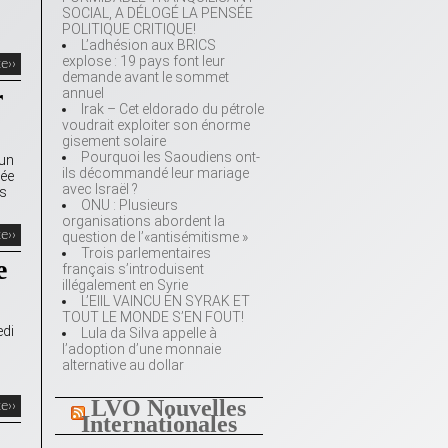
SOCIAL, A DÉLOGÉ LA PENSÉE
POLITIQUE CRITIQUE!
L’adhésion aux BRICS
explose : 19 pays font leur
te››
demande avant le sommet
r
annuel
Irak – Cet eldorado du pétrole
voudrait exploiter son énorme
gisement solaire
Pourquoi les Saoudiens ont-
 un
ils décommandé leur mariage
dée
avec Israël ?
ts
ONU : Plusieurs
organisations abordent la
te››
question de l’«antisémitisme »
Trois parlementaires
e
français s’introduisent
illégalement en Syrie
L’EIIL VAINCU EN SYRAK ET
TOUT LE MONDE S’EN FOUT!
edi
Lula da Silva appelle à
l’adoption d’une monnaie
alternative au dollar
LVO Nouvelles
te››
Internationales