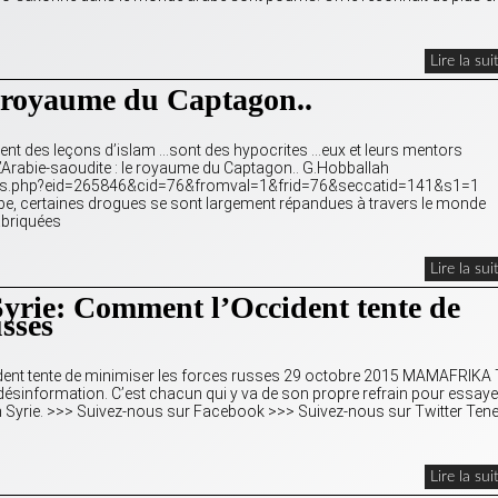
Lire la sui
e royaume du Captagon..
ent des leçons d’islam …sont des hypocrites …eux et leurs mentors
L’Arabie-saoudite : le royaume du Captagon.. G.Hobballah
ails.php?eid=265846&cid=76&fromval=1&frid=76&seccatid=141&s1=1
e, certaines drogues se sont largement répandues à travers le monde
abriquées
Lire la sui
ie: Comment l’Occident tente de
usses
nt tente de minimiser les forces russes 29 octobre 2015 MAMAFRIKA
désinformation. C’est chacun qui y va de son propre refrain pour essaye
 en Syrie. >>> Suivez-nous sur Facebook >>> Suivez-nous sur Twitter Tene
Lire la sui