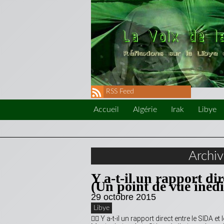
RSS Feed
Accueil
Algérie
Irak
Libye
Archi
Y a-t-il un rapport di
(Un point de vue inédi
29 octobre 2015
Libye
 Y a-t-il un rapport direct entre le SIDA